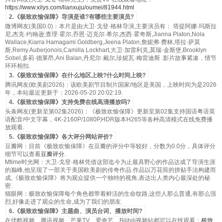
https://www.xilys.com/lianxuju/oumei/81944.html
2.《极致欢愉保障》导演是谁?有哪些主要演员?
微博网友(美国0.0)：本片是由大卫·戈登·格林导演,主要演员有： 塔提阿娜·玛斯拉
尼,杰克·约翰逊,查理·霍尔,乔恩·迈克尔·希尔,杰西·霍奇斯,Jianna Platon,Nola
Wallace,Kiarra Hamagami Goldberg,Jeena Platon,詹妮弗·费林,塔拉·萨莫
斯,Remy Auberjonois,Camilla Lockhart,大卫·加雷利克,莫瑞·金斯堡,Brooklyn
Sobel,多莉·德莱昂,Ani Balan,丹尼尔·戴尔,珍妮瓦·梅雷迪斯 .影片故事紧凑，情节
环环相扣.
3.《极致欢愉保障》在什么地区上映?什么时间上映?
腾讯网友(欧美剧2026)：该欧美剧节目制片国家/地区是美国，上映时间为是2026
年，本站最近更新于：2026-05-20 20:02:19.
4.《极致欢愉保障》支持免费在线高清播放吗?
头条网友(更新至第02集2026)：《极致欢愉保障》更新至第02集支持国语粤语英
语配音/中文字幕，4K-2160P/1080P,HDR版本H265等各种高清模式在线免费播
放观看.
5.《极致欢愉保障》各大评分网站评价?
豆瓣网：目前《极致欢愉保障》在豆瓣的评分中等较好，分数为0.0分，具体评分
细节可以查看
豆瓣评分
.
Mtime时光网：大卫·戈登·格林凭借这部迄今为止最具野心的作品达成了导演生涯
的巅峰,他呈现了一部关于美国欧美剧的传奇作品.作品以万花筒的拼贴手法构建而
成,《极致欢愉保障》将为观众提供一个独特的视角,表达出人类内心最深处的秘
密.
猫眼网：极致欢愉保障每个角色都带着鲜活的生命纹路,这些人那么普通,有那么强
烈,好像走进了观众的生命,成为了我们的朋友.
6.《极致欢愉保障》主题曲、演员台词、播放时间?
在优酷视频、腾讯视频、芒果TV、爱奇艺、Bilibili视频站都可以在线观看：
极致