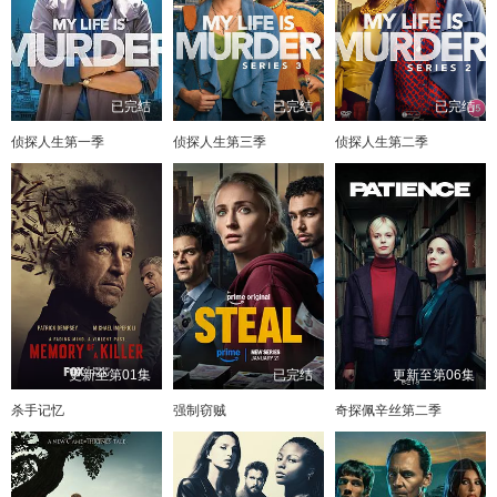
已完结
已完结
已完结
侦探人生第一季
侦探人生第三季
侦探人生第二季
更新至第01集
已完结
更新至第06集
杀手记忆
强制窃贼
奇探佩辛丝第二季