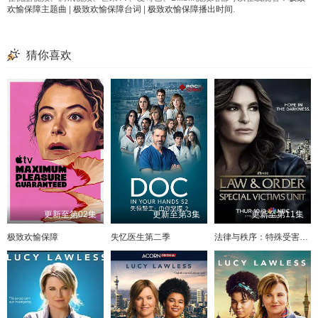
欢愉保障主题曲
|
极致欢愉保障台词
|
极致欢愉保障播出时间
.
猜你喜欢
更新至第02集
更新至第3集
更新至第11集
极致欢愉保障
失忆医生第二季
法律与秩序：特殊受害者第二十七季