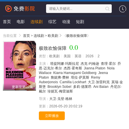
首页
电影
连续剧
综艺
动漫
短剧
当前位置
首页
>
连续剧
>
欧美剧
《
极致欢愉保障
》
0.0
极致欢愉保障
类型：
欧美剧
美国
英语
2026
2
主演：
塔提阿娜·玛斯拉尼
杰克·约翰逊
查理·霍尔
乔
恩·迈克尔·希尔
杰西·霍奇斯
Jianna Platon
Nola
Wallace
Kiarra Hamagami Goldberg
Jeena
Platon
詹妮弗·费林
塔拉·萨莫斯
Remy
Auberjonois
Camilla Lockhart
大卫·加雷利克
莫瑞·金
斯堡
Brooklyn Sobel
多莉·德莱昂
Ani Balan
丹尼尔·
更新至第02集
戴尔
珍妮瓦·梅雷迪斯
导演：
大卫·戈登·格林
更新：
2026-05-20 20:02:19
立即播放