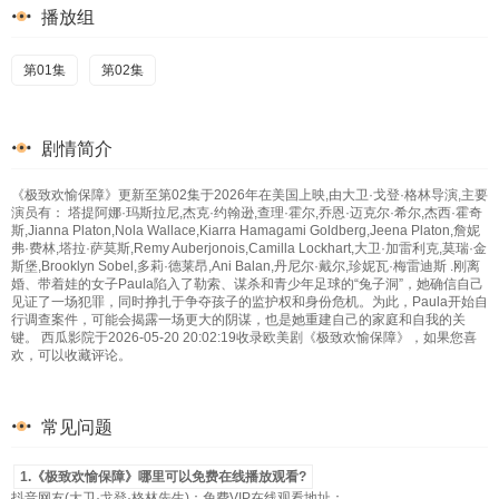
播放组
第01集
第02集
剧情简介
《极致欢愉保障》更新至第02集于2026年在美国上映,由大卫·戈登·格林导演,主要
演员有： 塔提阿娜·玛斯拉尼,杰克·约翰逊,查理·霍尔,乔恩·迈克尔·希尔,杰西·霍奇
斯,Jianna Platon,Nola Wallace,Kiarra Hamagami Goldberg,Jeena Platon,詹妮
弗·费林,塔拉·萨莫斯,Remy Auberjonois,Camilla Lockhart,大卫·加雷利克,莫瑞·金
斯堡,Brooklyn Sobel,多莉·德莱昂,Ani Balan,丹尼尔·戴尔,珍妮瓦·梅雷迪斯 .刚离
婚、带着娃的女子Paula陷入了勒索、谋杀和青少年足球的“兔子洞”，她确信自己
见证了一场犯罪，同时挣扎于争夺孩子的监护权和身份危机。为此，Paula开始自
行调查案件，可能会揭露一场更大的阴谋，也是她重建自己的家庭和自我的关
键。 西瓜影院于2026-05-20 20:02:19收录欧美剧《极致欢愉保障》，如果您喜
欢，可以收藏评论。
常见问题
1.《极致欢愉保障》哪里可以免费在线播放观看?
抖音网友(大卫·戈登·格林先生)：免费VIP在线观看地址：