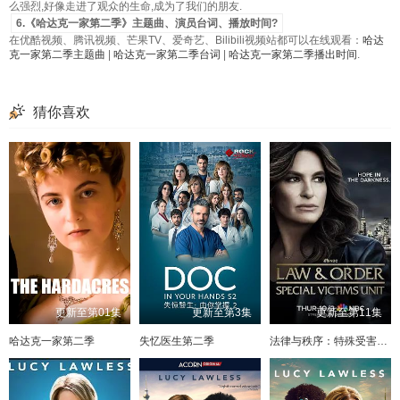
么强烈,好像走进了观众的生命,成为了我们的朋友.
6.《哈达克一家第二季》主题曲、演员台词、播放时间?
在优酷视频、腾讯视频、芒果TV、爱奇艺、Bilibili视频站都可以在线观看：
哈达
克一家第二季主题曲
|
哈达克一家第二季台词
|
哈达克一家第二季播出时间
.
猜你喜欢
更新至第01集
更新至第3集
更新至第11集
哈达克一家第二季
失忆医生第二季
法律与秩序：特殊受害者第二十七季