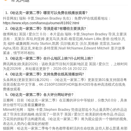
1.《哈达克一家第二季》哪里可以免费在线播放观看?
抖音网友( 瑞秋·卡蕾,Stephen Bradley 先生)：免费VIP在线观看地址：
https://www.xilys.com/lianxuju/oumei/81892.html
2.《哈达克一家第二季》导演是谁?有哪些主要演员?
微博网友( 英国 / 爱尔兰 0.0)：本片是由 瑞秋·卡蕾,Stephen Bradley 导演,主要演
员有： 克莱尔·库珀,利亚姆·麦克马洪,朱莉·格雷厄姆,Adam Little,香侬·拉维尔,扎
克·福特-威廉姆斯,Holly Sturton,凯茜·贝尔顿,欧文·沃尔,英格丽·克雷吉,Sarah
Agha,塔欣·莫达克,米歇尔·多特里斯,Niall McNamee,Edward Mitchell .影片故事
紧凑，情节环环相扣.
3.《哈达克一家第二季》在什么地区上映?什么时间上映?
腾讯网友(欧美剧2026)：该欧美剧节目制片国家/地区是 英国 / 爱尔兰 ，上映时间
为是2026年，本站最近更新于：2026-05-16 20:02:22.
4.《哈达克一家第二季》支持免费在线高清播放吗?
头条网友(更新至第01集2026)：《哈达克一家第二季》更新至第01集支持国语粤
语英语配音/中文字幕，4K-2160P/1080P,HDR版本H265等各种高清模式在线免
费播放观看.
5.《哈达克一家第二季》各大评分网站评价?
豆瓣网：目前《哈达克一家第二季》在豆瓣的评分中等较好，分数为0.0分，具体
评分细节可以查看
豆瓣评分
.
Mtime时光网： 瑞秋·卡蕾,Stephen Bradley 凭借这部迄今为止最具野心的作品达
成了导演生涯的巅峰,他呈现了一部关于 英国 / 爱尔兰 欧美剧的传奇作品.作品以
万花筒的拼贴手法构建而成,《哈达克一家第二季》将为观众提供一个独特的视角,
表达出人类内心最深处的秘密.
猫眼网：哈达克一家第二季每个角色都带着鲜活的生命纹路,这些人那么普通,有那