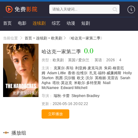
首页
电影
连续剧
综艺
动漫
短剧
当前位置
首页
>
连续剧
>
欧美剧
《
哈达克一家第二季
》
0.0
哈达克一家第二季
类型：
欧美剧
英国 / 爱尔兰
英语
2026
4
主演：
克莱尔·库珀
利亚姆·麦克马洪
朱莉·格雷厄
姆
Adam Little
香侬·拉维尔
扎克·福特-威廉姆斯
Holly
Sturton
凯茜·贝尔顿
欧文·沃尔
英格丽·克雷吉
Sarah
Agha
塔欣·莫达克
米歇尔·多特里斯
Niall
McNamee
Edward Mitchell
更新至第01集
导演：
瑞秋·卡蕾
Stephen Bradley
更新：
2026-05-16 20:02:22
立即播放
播放组