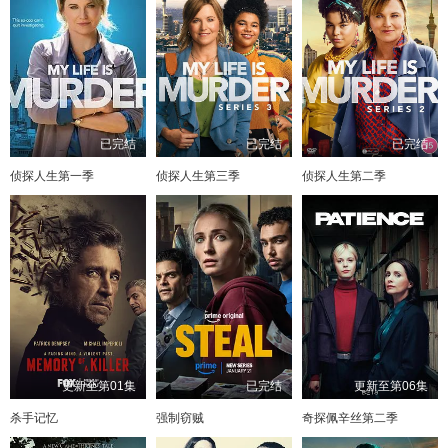
已完结
已完结
已完结
侦探人生第一季
侦探人生第三季
侦探人生第二季
更新至第01集
已完结
更新至第06集
杀手记忆
强制窃贼
奇探佩辛丝第二季