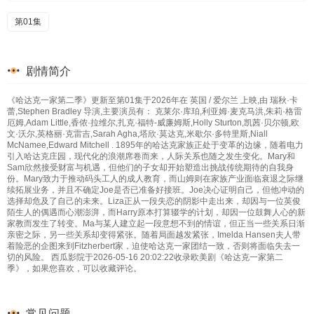
第01集
剧情简介
《哈达克一家第二季》更新至第01集于2026年在 英国 / 爱尔兰 上映,由 瑞秋·卡
蕾,Stephen Bradley 导演,主要演员有： 克莱尔·库珀,利亚姆·麦克马洪,朱莉·格雷
厄姆,Adam Little,香侬·拉维尔,扎克·福特-威廉姆斯,Holly Sturton,凯茜·贝尔顿,欧
文·沃尔,英格丽·克雷吉,Sarah Agha,塔欣·莫达克,米歇尔·多特里斯,Niall
McNamee,Edward Mitchell . 1895年的哈达克家族正处于变革的边缘，随着电力
引入哈达克庄园，现代化的浪潮席卷而来，人际关系也随之发生变化。Mary和
Sam欣然接受财富与机遇，但他们的子女却开始塑造出挑战传统期待的自我身
份。Mary致力于推动码头工人的成人教育，而山姆则在家族产业面临衰退之际继
续拓展业务，并且不确定Joe是否已准备好接班。Joe决心证明自己，但他冲动的
选择却危及了自己的未来。Liza正从一段失恋的阴影中走出来，却因与一位英俊
陌生人的偶遇而心潮澎湃，而Harry原本打算辍学的计划，却因一位鼓舞人心的新
家教而发生了转变。Ma与某人建立起一段意想不到的情谊，但正当一些关系日渐
亲密之际，另一些关系却变得紧张。随着局面越发紧张，Imelda Hansen夫人带
着险恶的企图来到Fitzherbert家，迫使哈达克一家团结一致，否则将面临失去一
切的风险。 西瓜影院于2026-05-16 20:02:22收录欧美剧《哈达克一家第二
季》，如果您喜欢，可以收藏评论。
常见问题