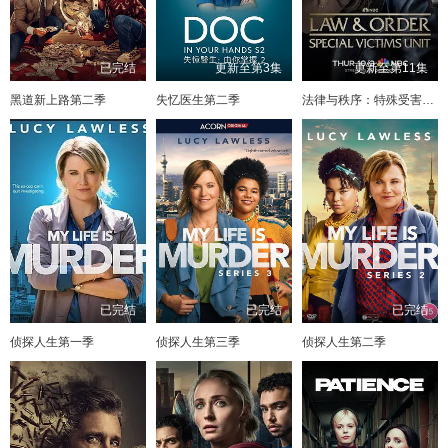
已完结
更新至第3集
更新至第11集
黑道新上路第二季
失忆医生第二季
法律与秩序：特殊受害者第二十七季
已完结
已完结
已完结
侦探人生第一季
侦探人生第三季
侦探人生第二季