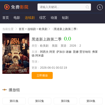
首页
电影
连续剧
综艺
动漫
短剧
当前位置
首页
>
连续剧
>
欧美剧
《
黑道新上路第二季
》
0.0
黑道新上路第二季
类型：
欧美剧
美国
英语
2026
2
主演：
阿西夫·阿里
萨加尔·谢赫
普娜·贾甘纳坦
弗莱
德·阿米森
导演：
更新：
2026-06-01 00:02:19
已完结
立即播放
播放组
第01集
第02集
第03集
第04集