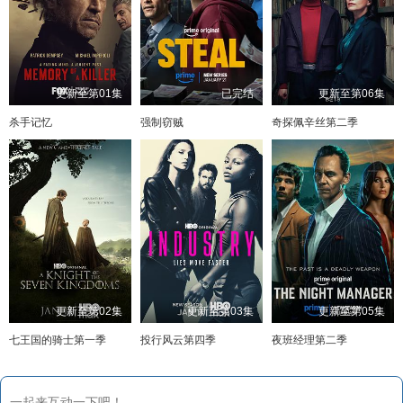
更新至第01集
已完结
更新至第06集
杀手记忆
强制窃贼
奇探佩辛丝第二季
更新至第02集
更新至第03集
更新至第05集
七王国的骑士第一季
投行风云第四季
夜班经理第二季