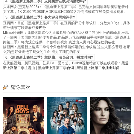
4.《黑道新上路第二季》支持免费在线高清播放吗?
头条网友(已完结2026)：《黑道新上路第二季》已完结支持国语粤语英语配音/中
文字幕，4K-2160P/1080P,HDR版本H265等各种高清模式在线免费播放观看.
5.《黑道新上路第二季》各大评分网站评价?
豆瓣网：目前《黑道新上路第二季》在豆瓣的评分中等较好，分数为0.0分，具体
评分细节可以查看
豆瓣评分
.
Mtime时光网：凭借这部迄今为止最具野心的作品达成了导演生涯的巅峰,他呈现
了一部关于美国欧美剧的传奇作品.作品以万花筒的拼贴手法构建而成,《黑道新上
路第二季》将为观众提供一个独特的视角,表达出人类内心最深处的秘密.
猫眼网：黑道新上路第二季每个角色都带着鲜活的生命纹路,这些人那么普通,有那
么强烈,好像走进了观众的生命,成为了我们的朋友.
6.《黑道新上路第二季》主题曲、演员台词、播放时间?
在优酷视频、腾讯视频、芒果TV、爱奇艺、Bilibili视频站都可以在线观看：
黑道
新上路第二季主题曲
|
黑道新上路第二季台词
|
黑道新上路第二季播出时间
.
猜你喜欢