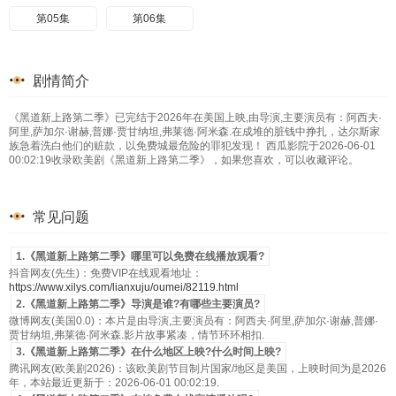
第05集
第06集
剧情简介
《黑道新上路第二季》已完结于2026年在美国上映,由导演,主要演员有：阿西夫·
阿里,萨加尔·谢赫,普娜·贾甘纳坦,弗莱德·阿米森.在成堆的脏钱中挣扎，达尔斯家
族急着洗白他们的赃款，以免费城最危险的罪犯发现！ 西瓜影院于2026-06-01
00:02:19收录欧美剧《黑道新上路第二季》，如果您喜欢，可以收藏评论。
常见问题
1.《黑道新上路第二季》哪里可以免费在线播放观看?
抖音网友(先生)：免费VIP在线观看地址：
https://www.xilys.com/lianxuju/oumei/82119.html
2.《黑道新上路第二季》导演是谁?有哪些主要演员?
微博网友(美国0.0)：本片是由导演,主要演员有：阿西夫·阿里,萨加尔·谢赫,普娜·
贾甘纳坦,弗莱德·阿米森.影片故事紧凑，情节环环相扣.
3.《黑道新上路第二季》在什么地区上映?什么时间上映?
腾讯网友(欧美剧2026)：该欧美剧节目制片国家/地区是美国，上映时间为是2026
年，本站最近更新于：2026-06-01 00:02:19.