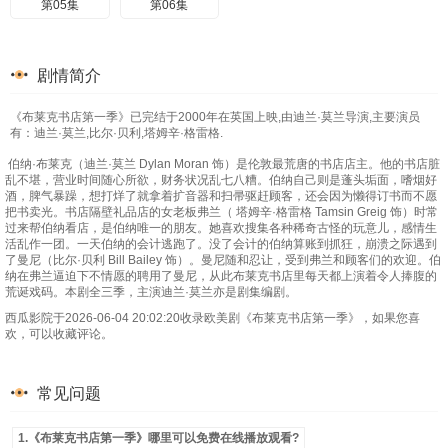
第05集
第06集
剧情简介
《布莱克书店第一季》已完结于2000年在英国上映,由迪兰·莫兰导演,主要演员
有：迪兰·莫兰,比尔·贝利,塔姆辛·格雷格.
伯纳·布莱克（迪兰·莫兰 Dylan Moran 饰）是伦敦最荒唐的书店店主。他的书店脏
乱不堪，营业时间随心所欲，财务状况乱七八糟。伯纳自己则是蓬头垢面，嗜烟好
酒，脾气暴躁，想打烊了就拿着扩音器和扫帚驱赶顾客，还会因为懒得订书而不愿
把书卖光。书店隔壁礼品店的女老板弗兰（ 塔姆辛·格雷格 Tamsin Greig 饰）时常
过来帮伯纳看店，是伯纳唯一的朋友。她喜欢搜集各种稀奇古怪的玩意儿，感情生
活乱作一团。一天伯纳的会计逃跑了。没了会计的伯纳算账到抓狂，崩溃之际遇到
了曼尼（比尔·贝利 Bill Bailey 饰）。曼尼随和忍让，受到弗兰和顾客们的欢迎。伯
纳在弗兰逼迫下不情愿的聘用了曼尼，从此布莱克书店里每天都上演着令人捧腹的
荒诞戏码。本剧全三季，主演迪兰·莫兰亦是剧集编剧。
西瓜影院于2026-06-04 20:02:20收录欧美剧《布莱克书店第一季》，如果您喜
欢，可以收藏评论。
常见问题
1.《布莱克书店第一季》哪里可以免费在线播放观看?