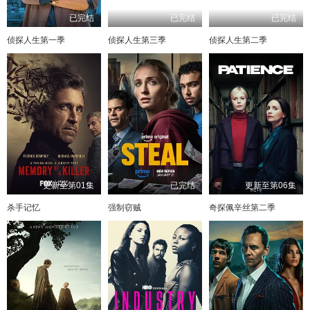
已完结
已完结
已完结
侦探人生第一季
侦探人生第三季
侦探人生第二季
更新至第01集
已完结
更新至第06集
杀手记忆
强制窃贼
奇探佩辛丝第二季