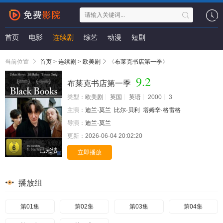
首页
电影
连续剧
综艺
动漫
短剧
当前位置
首页
>
连续剧
>
欧美剧
《
布莱克书店第一季
》
9.2
布莱克书店第一季
类型：
欧美剧
英国
英语
2000
3
主演：
迪兰·莫兰
比尔·贝利
塔姆辛·格雷格
导演：
迪兰·莫兰
更新：
2026-06-04 20:02:20
已完结
立即播放
播放组
第01集
第02集
第03集
第04集