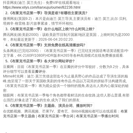
抖音网友(迪兰·莫兰先生)：免费VIP在线观看地址：
https://www.xilys.com/lianxuju/oumei/82236.html
2.《布莱克书店第一季》导演是谁?有哪些主要演员?
微博网友(英国9.2)：本片是由迪兰·莫兰导演,主要演员有：迪兰·莫兰,比尔·贝利,
塔姆辛·格雷格.影片故事紧凑，情节环环相扣.
3.《布莱克书店第一季》在什么地区上映?什么时间上映?
腾讯网友(欧美剧2000)：该欧美剧节目制片国家/地区是英国，上映时间为是2000
年，本站最近更新于：2026-06-04 20:02:20.
4.《布莱克书店第一季》支持免费在线高清播放吗?
头条网友(已完结2000)：《布莱克书店第一季》已完结支持国语粤语英语配音/中
文字幕，4K-2160P/1080P,HDR版本H265等各种高清模式在线免费播放观看.
5.《布莱克书店第一季》各大评分网站评价?
豆瓣网：目前《布莱克书店第一季》在豆瓣的评分中等较好，分数为9.2分，具体
评分细节可以查看
豆瓣评分
.
Mtime时光网：迪兰·莫兰凭借这部迄今为止最具野心的作品达成了导演生涯的巅
峰,他呈现了一部关于英国欧美剧的传奇作品.作品以万花筒的拼贴手法构建而成,
《布莱克书店第一季》将为观众提供一个独特的视角,表达出人类内心最深处的秘
密.
猫眼网：布莱克书店第一季每个角色都带着鲜活的生命纹路,这些人那么普通,有那
么强烈,好像走进了观众的生命,成为了我们的朋友.
6.《布莱克书店第一季》主题曲、演员台词、播放时间?
在优酷视频、腾讯视频、芒果TV、爱奇艺、Bilibili视频站都可以在线观看：
布莱
克书店第一季主题曲
|
布莱克书店第一季台词
|
布莱克书店第一季播出时间
.