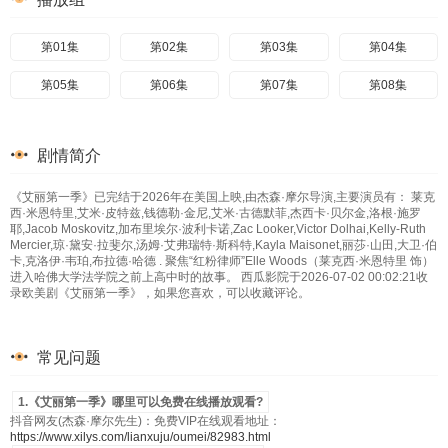
第01集
第02集
第03集
第04集
第05集
第06集
第07集
第08集
剧情简介
《艾丽第一季》已完结于2026年在美国上映,由杰森·摩尔导演,主要演员有： 莱克
西·米恩特里,艾米·皮特兹,钱德勒·金尼,艾米·古德默菲,杰西卡·贝尔金,洛根·施罗
耶,Jacob Moskovitz,加布里埃尔·波利卡诺,Zac Looker,Victor Dolhai,Kelly-Ruth
Mercier,琼·黛安·拉斐尔,汤姆·艾弗瑞特·斯科特,Kayla Maisonet,丽莎·山田,大卫·伯
卡,克洛伊·韦珀,布拉德·哈德 . 聚焦“红粉律师”Elle Woods（莱克西·米恩特里 饰）
进入哈佛大学法学院之前上高中时的故事。 西瓜影院于2026-07-02 00:02:21收
录欧美剧《艾丽第一季》，如果您喜欢，可以收藏评论。
常见问题
1.《艾丽第一季》哪里可以免费在线播放观看?
抖音网友(杰森·摩尔先生)：免费VIP在线观看地址：
https://www.xilys.com/lianxuju/oumei/82983.html