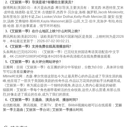
2.《艾丽第一季》导演是谁?有哪些主要演员?
微博网友(美国0.0)：本片是由杰森·摩尔导演,主要演员有： 莱克西·米恩特里,艾米
·皮特兹,钱德勒·金尼,艾米·古德默菲,杰西卡·贝尔金,洛根·施罗耶,Jacob Moskovitz,
加布里埃尔·波利卡诺,Zac Looker,Victor Dolhai,Kelly-Ruth Mercier,琼·黛安·拉斐
尔,汤姆·艾弗瑞特·斯科特,Kayla Maisonet,丽莎·山田,大卫·伯卡,克洛伊·韦珀,布拉
德·哈德 .影片故事紧凑，情节环环相扣.
3.《艾丽第一季》在什么地区上映?什么时间上映?
腾讯网友(欧美剧2026)：该欧美剧节目制片国家/地区是美国，上映时间为是2026
年，本站最近更新于：2026-07-02 00:02:21.
4.《艾丽第一季》支持免费在线高清播放吗?
头条网友(已完结2026)：《艾丽第一季》已完结支持国语粤语英语配音/中文字
幕，4K-2160P/1080P,HDR版本H265等各种高清模式在线免费播放观看.
5.《艾丽第一季》各大评分网站评价?
豆瓣网：目前《艾丽第一季》在豆瓣的评分中等较好，分数为0.0分，具体评分细
节可以查看
豆瓣评分
.
Mtime时光网：杰森·摩尔凭借这部迄今为止最具野心的作品达成了导演生涯的巅
峰,他呈现了一部关于美国欧美剧的传奇作品.作品以万花筒的拼贴手法构建而成,
《艾丽第一季》将为观众提供一个独特的视角,表达出人类内心最深处的秘密.
猫眼网：艾丽第一季每个角色都带着鲜活的生命纹路,这些人那么普通,有那么强
烈,好像走进了观众的生命,成为了我们的朋友.
6.《艾丽第一季》主题曲、演员台词、播放时间?
在优酷视频、腾讯视频、芒果TV、爱奇艺、Bilibili视频站都可以在线观看：
艾丽
第一季主题曲
|
艾丽第一季台词
|
艾丽第一季播出时间
.