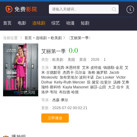
首页
电影
连续剧
综艺
动漫
短剧
当前位置
首页
>
连续剧
>
欧美剧
《
艾丽第一季
》
0.0
艾丽第一季
类型：
欧美剧
美国
英语
2026
1
主演：
莱克西·米恩特里
艾米·皮特兹
钱德勒·金尼
艾
米·古德默菲
杰西卡·贝尔金
洛根·施罗耶
Jacob
Moskovitz
加布里埃尔·波利卡诺
Zac Looker
Victor
Dolhai
Kelly-Ruth Mercier
琼·黛安·拉斐尔
汤姆·艾弗
瑞特·斯科特
Kayla Maisonet
丽莎·山田
大卫·伯卡
克
洛伊·韦珀
布拉德·哈德
已完结
导演：
杰森·摩尔
更新：
2026-07-02 00:02:21
立即播放
播放组