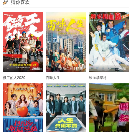
猜你喜欢
已完结
更新至第114集
已完结
做工的人2020
百味人生
铁血杨家将