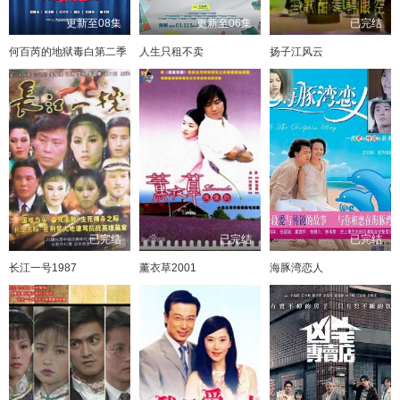
更新至08集
更新至06集
已完结
何百芮的地狱毒白第二季
人生只租不卖
扬子江风云
已完结
已完结
已完结
长江一号1987
薰衣草2001
海豚湾恋人