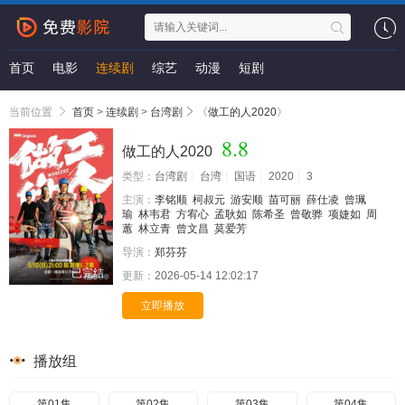
首页
电影
连续剧
综艺
动漫
短剧
当前位置
首页
>
连续剧
>
台湾剧
《
做工的人2020
》
8.8
做工的人2020
类型：
台湾剧
台湾
国语
2020
3
主演：
李铭顺
柯叔元
游安顺
苗可丽
薛仕凌
曾珮
瑜
林韦君
方宥心
孟耿如
陈希圣
曾敬骅
项婕如
周
蕙
林立青
曾文昌
莫爱芳
导演：
郑芬芬
已完结
更新：
2026-05-14 12:02:17
立即播放
播放组
第01集
第02集
第03集
第04集