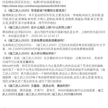
抖音网友(郑芬芬先生)：免费VIP在线观看地址：
https://www.xilys.com/lianxuju/taiwan/81809.html
2.《做工的人2020》导演是谁?有哪些主要演员?
微博网友(台湾8.8)：本片是由郑芬芬导演,主要演员有：李铭顺,柯叔元,游安顺,苗
可丽,薛仕凌,曾珮瑜,林韦君,方宥心,孟耿如,陈希圣,曾敬骅,项婕如,周蕙,林立青,曾
文昌,莫爱芳.影片故事紧凑，情节环环相扣.
3.《做工的人2020》在什么地区上映?什么时间上映?
腾讯网友(台湾剧2020)：该台湾剧节目制片国家/地区是台湾，上映时间为是2020
年，本站最近更新于：2026-05-14 12:02:17.
4.《做工的人2020》支持免费在线高清播放吗?
头条网友(已完结2020)：《做工的人2020》已完结支持国语粤语英语配音/中文字
幕，4K-2160P/1080P,HDR版本H265等各种高清模式在线免费播放观看.
5.《做工的人2020》各大评分网站评价?
豆瓣网：目前《做工的人2020》在豆瓣的评分中等较好，分数为8.8分，具体评
分细节可以查看
豆瓣评分
.
Mtime时光网：郑芬芬凭借这部迄今为止最具野心的作品达成了导演生涯的巅峰,
他呈现了一部关于台湾台湾剧的传奇作品.作品以万花筒的拼贴手法构建而成,《做
工的人2020》将为观众提供一个独特的视角,表达出人类内心最深处的秘密.
猫眼网：做工的人2020每个角色都带着鲜活的生命纹路,这些人那么普通,有那么
强烈,好像走进了观众的生命,成为了我们的朋友.
6.《做工的人2020》主题曲、演员台词、播放时间?
在优酷视频、腾讯视频、芒果TV、爱奇艺、Bilibili视频站都可以在线观看：
做工
的人2020主题曲
|
做工的人2020台词
|
做工的人2020播出时间
.