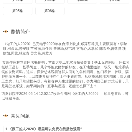
第05集
第06集
剧情简介
《做工的人2020》已完结于2020年在台湾上映,由郑芬芬导演,主要演员有：李铭
顺,柯叔元,游安顺,苗可丽,薛仕凌,曾珮瑜,林韦君,方宥心,孟耿如,陈希圣,曾敬骅,项
婕如,周蕙,林立青,曾文昌,莫爱芳.
改编作家林立青同名畅销书，首部大型工地实景拍摄剧集！铁工兄弟阿祈、阿钦和
板模工昌仔、怪手阿全，几个怀抱发财梦的好友，在工地里搬演一场又一场荒谬搞
笑的发财戏码，这些古怪梦想述说着这群人面对的各种困境。他们发梦、梦破、满
腔热血再来一个…..以噗咙共精神在尘土中不败向前。从这块地转那方围篱，帮人做
工盖房，却只能望楼兴叹。有着各种人生难题的他们，努力用自己的方式活着，只
是再怎么乐观，如果期待的一直事与愿违，还能怎么撑下去？
西瓜影院于2026-05-14 12:02:17收录台湾剧《做工的人2020》，如果您喜欢，可
以收藏评论。
常见问题
1.《做工的人2020》哪里可以免费在线播放观看?