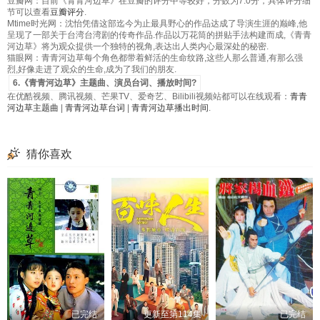
豆瓣网：目前《青青河边草》在豆瓣的评分中等较好，分数为7.0分，具体评分细
节可以查看
豆瓣评分
.
Mtime时光网：沈怡凭借这部迄今为止最具野心的作品达成了导演生涯的巅峰,他
呈现了一部关于台湾台湾剧的传奇作品.作品以万花筒的拼贴手法构建而成,《青青
河边草》将为观众提供一个独特的视角,表达出人类内心最深处的秘密.
猫眼网：青青河边草每个角色都带着鲜活的生命纹路,这些人那么普通,有那么强
烈,好像走进了观众的生命,成为了我们的朋友.
6.《青青河边草》主题曲、演员台词、播放时间?
在优酷视频、腾讯视频、芒果TV、爱奇艺、Bilibili视频站都可以在线观看：
青青
河边草主题曲
|
青青河边草台词
|
青青河边草播出时间
.
猜你喜欢
已完结
更新至第114集
已完结