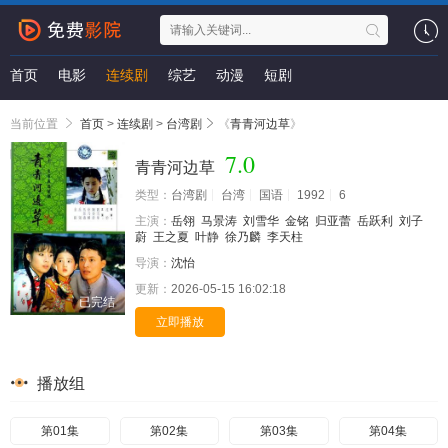
首页
电影
连续剧
综艺
动漫
短剧
当前位置
首页
>
连续剧
>
台湾剧
《
青青河边草
》
7.0
青青河边草
类型：
台湾剧
台湾
国语
1992
6
主演：
岳翎
马景涛
刘雪华
金铭
归亚蕾
岳跃利
刘子
蔚
王之夏
叶静
徐乃麟
李天柱
导演：
沈怡
更新：
2026-05-15 16:02:18
已完结
立即播放
播放组
第01集
第02集
第03集
第04集