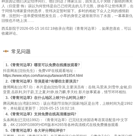
种原因让他们决定结伴同行。他们到达了傅家庄后，因失去儿子哭瞎了眼睛的傅夫
人（归亚蕾 饰）误以为何世纬是自己已经死去的儿子元凯，拼命不让世纬离开，出
于同情与傅家妾侍的恳求，世纬决定暂时留下。多时的相处下众人之间的感情剧
增，没想到一连串爱恨情愁发生后，小草的身世之谜渐渐浮出了水面，一幕幕新仇
旧恨也不绝上演……
西瓜影院于2026-05-15 16:02:18收录台湾剧《青青河边草》，如果您喜欢，可以
收藏评论。
常见问题
1.《青青河边草》哪里可以免费在线播放观看?
抖音网友(沈怡先生)：免费VIP在线观看地址：
https://www.xilys.com/lianxuju/taiwan/81854.html
2.《青青河边草》导演是谁?有哪些主要演员?
微博网友(台湾7.0)：本片是由沈怡导演,主要演员有：岳翎,马景涛,刘雪华,金铭,归
亚蕾,岳跃利,刘子蔚,王之夏,叶静,徐乃麟,李天柱.影片故事紧凑，情节环环相扣.
3.《青青河边草》在什么地区上映?什么时间上映?
腾讯网友(台湾剧1992)：该台湾剧节目制片国家/地区是台湾，上映时间为是1992
年，本站最近更新于：2026-05-15 16:02:18.
4.《青青河边草》支持免费在线高清播放吗?
头条网友(已完结1992)：《青青河边草》已完结支持国语粤语英语配音/中文字
幕，4K-2160P/1080P,HDR版本H265等各种高清模式在线免费播放观看.
5.《青青河边草》各大评分网站评价?