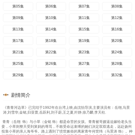
第05集
第06集
第07集
第08集
第09集
第10集
第11集
第12集
第13集
第14集
第15集
第16集
第17集
第18集
第19集
第20集
第21集
第22集
第23集
第24集
第25集
第26集
第27集
第28集
第29集
第30集
第31集
第32集
第33集
第34集
第35集
第36集
剧情简介
第37集
第38集
第39集
第40集
《青青河边草》已完结于1992年在台湾上映,由沈怡导演,主要演员有：岳翎,马景
第41集
第42集
涛,刘雪华,金铭,归亚蕾,岳跃利,刘子蔚,王之夏,叶静,徐乃麟,李天柱.
青青（岳翎 饰）与小草（金铭 饰）都是命苦的女孩。青青被哥嫂逼迫嫁给老头当
妾，小草则整天受到舅妈的辱骂，不敢受命运束缚的她们决定双双逃走，远赴扬州
投靠小草的亲人海爷爷。路上遇到了愤世嫉俗的离家青年何世纬（马景涛 饰）。种