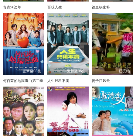
青青河边草
百味人生
铁血杨家将
更新至08集
更新至06集
已完结
何百芮的地狱毒白第二季
人生只租不卖
扬子江风云