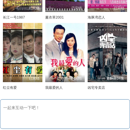
已完结
已完结
已完结
长江一号1987
薰衣草2001
海豚湾恋人
已完结
已完结
更新至04集
红尘有爱
我最爱的人
凶宅专卖店