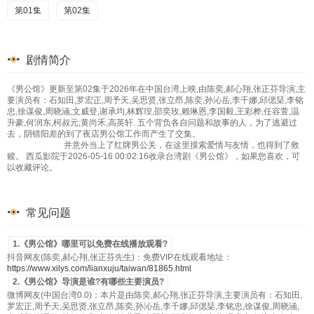
第01集
第02集
剧情简介
《男公馆》更新至第02集于2026年在中国台湾上映,由陈奕,郝心翔,张正芬导演,主
要演员有：石知田,罗宏正,周予天,吴思贤,张立昂,陈奕,孙沁岳,李千娜,邱偲琹,李铭
忠,徐谋俊,周晓涵,文威登,谢承均,林辉瑝,邵奕玫,赖琳恩,李国毅,王彩桦,任容萱,温
升豪,何润东,柯叔元,黄尚禾,高英轩. 五个背负各自问题和故事的人，为了逃避过
去，阴错阳差的到了夜店男公馆工作而产生了交集。
并意外当上了红牌男公关，在这里摸索爱情与友情，也得到了救
赎。 西瓜影院于2026-05-16 00:02:16收录台湾剧《男公馆》，如果您喜欢，可
以收藏评论。
常见问题
1.《男公馆》哪里可以免费在线播放观看?
抖音网友(陈奕,郝心翔,张正芬先生)：免费VIP在线观看地址：
https://www.xilys.com/lianxuju/taiwan/81865.html
2.《男公馆》导演是谁?有哪些主要演员?
微博网友(中国台湾0.0)：本片是由陈奕,郝心翔,张正芬导演,主要演员有：石知田,
罗宏正,周予天,吴思贤,张立昂,陈奕,孙沁岳,李千娜,邱偲琹,李铭忠,徐谋俊,周晓涵,