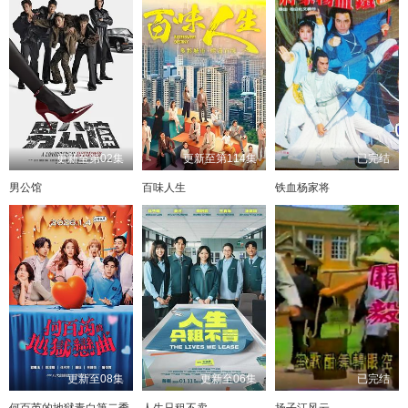
更新至第02集
更新至第114集
已完结
男公馆
百味人生
铁血杨家将
更新至08集
更新至06集
已完结
何百芮的地狱毒白第二季
人生只租不卖
扬子江风云