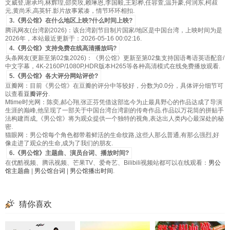
文威登,谢承均,林辉瑝,邵奕玫,赖琳恩,李国毅,王彩桦,任容萱,温升豪,何润东,柯叔
元,黄尚禾,高英轩.影片故事紧凑，情节环环相扣.
3.《男公馆》在什么地区上映?什么时间上映?
腾讯网友(台湾剧2026)：该台湾剧节目制片国家/地区是中国台湾，上映时间为是
2026年，本站最近更新于：2026-05-16 00:02:16.
4.《男公馆》支持免费在线高清播放吗?
头条网友(更新至第02集2026)：《男公馆》更新至第02集支持国语粤语英语配音/
中文字幕，4K-2160P/1080P,HDR版本H265等各种高清模式在线免费播放观看.
5.《男公馆》各大评分网站评价?
豆瓣网：目前《男公馆》在豆瓣的评分中等较好，分数为0.0分，具体评分细节可
以查看
豆瓣评分
.
Mtime时光网：陈奕,郝心翔,张正芬凭借这部迄今为止最具野心的作品达成了导演
生涯的巅峰,他呈现了一部关于中国台湾台湾剧的传奇作品.作品以万花筒的拼贴手
法构建而成,《男公馆》将为观众提供一个独特的视角,表达出人类内心最深处的秘
密.
猫眼网：男公馆每个角色都带着鲜活的生命纹路,这些人那么普通,有那么强烈,好
像走进了观众的生命,成为了我们的朋友.
6.《男公馆》主题曲、演员台词、播放时间?
在优酷视频、腾讯视频、芒果TV、爱奇艺、Bilibili视频站都可以在线观看：
男公
馆主题曲
|
男公馆台词
|
男公馆播出时间
.
猜你喜欢