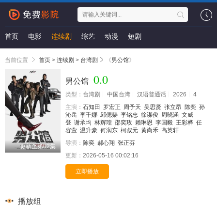
首页
电影
连续剧
综艺
动漫
短剧
当前位置
首页
>
连续剧
>
台湾剧
《
男公馆
》
0.0
男公馆
类型：
台湾剧
中国台湾
汉语普通话
2026
4
主演：
石知田
罗宏正
周予天
吴思贤
张立昂
陈奕
孙
沁岳
李千娜
邱偲琹
李铭忠
徐谋俊
周晓涵
文威
登
谢承均
林辉瑝
邵奕玫
赖琳恩
李国毅
王彩桦
任
容萱
温升豪
何润东
柯叔元
黄尚禾
高英轩
导演：
陈奕
郝心翔
张正芬
更新至第02集
更新：
2026-05-16 00:02:16
立即播放
播放组