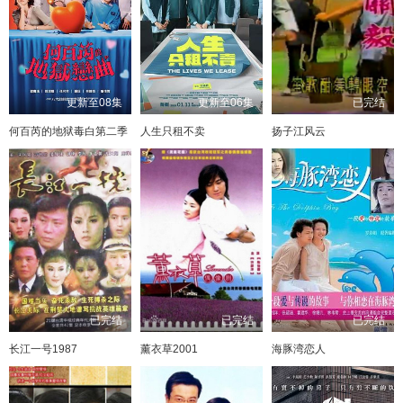
更新至08集
更新至06集
已完结
何百芮的地狱毒白第二季
人生只租不卖
扬子江风云
已完结
已完结
已完结
长江一号1987
薰衣草2001
海豚湾恋人