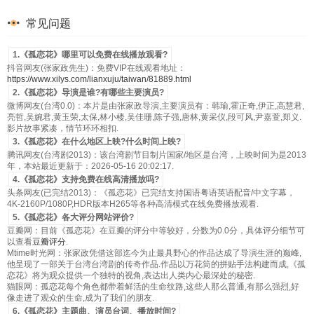
常见问题
1.《孤恋花》哪里可以免费在线播放观看?
抖音网友(张家政先生)：免费VIP在线观看地址：
https://www.xilys.com/lianxuju/taiwan/81889.html
2.《孤恋花》导演是谁?有哪些主要演员?
微博网友(台湾0.0)：本片是由张家政导演,主要演员有：韩瑜,霍正奇,伊正,高慧君,
亮哲,吴婉君,黄玉荣,太保,林小楼,吴佳珊,陈子强,唐林,黄采仪,段可风,尹嘉萱,郑义.
影片故事紧凑，情节环环相扣.
3.《孤恋花》在什么地区上映?什么时间上映?
腾讯网友(台湾剧2013)：该台湾剧节目制片国家/地区是台湾，上映时间为是2013
年，本站最近更新于：2026-05-16 20:02:17.
4.《孤恋花》支持免费在线高清播放吗?
头条网友(已完结2013)：《孤恋花》已完结支持国语粤语英语配音/中文字幕，
4K-2160P/1080P,HDR版本H265等各种高清模式在线免费播放观看.
5.《孤恋花》各大评分网站评价?
豆瓣网：目前《孤恋花》在豆瓣的评分中等较好，分数为0.0分，具体评分细节可
以查看
豆瓣评分
.
Mtime时光网：张家政凭借这部迄今为止最具野心的作品达成了导演生涯的巅峰,
他呈现了一部关于台湾台湾剧的传奇作品.作品以万花筒的拼贴手法构建而成,《孤
恋花》将为观众提供一个独特的视角,表达出人类内心最深处的秘密.
猫眼网：孤恋花每个角色都带着鲜活的生命纹路,这些人那么普通,有那么强烈,好
像走进了观众的生命,成为了我们的朋友.
6.《孤恋花》主题曲、演员台词、播放时间?