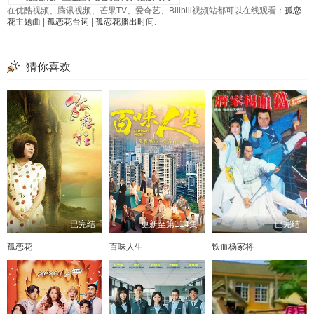
在优酷视频、腾讯视频、芒果TV、爱奇艺、Bilibili视频站都可以在线观看：
孤恋
花主题曲
|
孤恋花台词
|
孤恋花播出时间
.
猜你喜欢
已完结
更新至第114集
已完结
孤恋花
百味人生
铁血杨家将