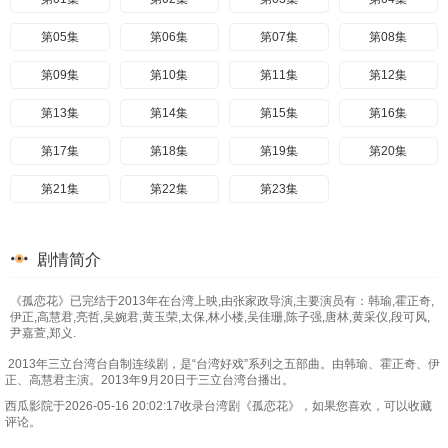
第05集
第06集
第07集
第08集
第09集
第10集
第11集
第12集
第13集
第14集
第15集
第16集
第17集
第18集
第19集
第20集
第21集
第22集
第23集
剧情简介
《孤恋花》已完结于2013年在台湾上映,由张家政导演,主要演员有：韩瑜,霍正奇,
伊正,高慧君,亮哲,吴婉君,黄玉荣,太保,林小楼,吴佳珊,陈子强,唐林,黄采仪,段可风,
尹嘉萱,郑义.
2013年三立台湾台自制连续剧，是“台湾好戏”系列之五部曲。由韩瑜、霍正奇、伊
正、高慧君主演。2013年9月20日于三立台湾台播出。
西瓜影院于2026-05-16 20:02:17收录台湾剧《孤恋花》，如果您喜欢，可以收藏
评论。