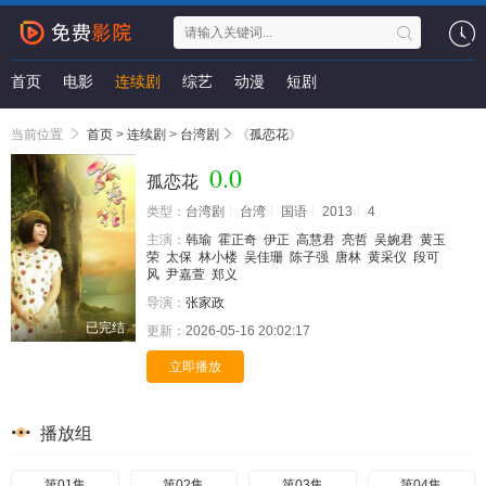
首页
电影
连续剧
综艺
动漫
短剧
当前位置
首页
>
连续剧
>
台湾剧
《
孤恋花
》
0.0
孤恋花
类型：
台湾剧
台湾
国语
2013
4
主演：
韩瑜
霍正奇
伊正
高慧君
亮哲
吴婉君
黄玉
荣
太保
林小楼
吴佳珊
陈子强
唐林
黄采仪
段可
风
尹嘉萱
郑义
导演：
张家政
已完结
更新：
2026-05-16 20:02:17
立即播放
播放组
第01集
第02集
第03集
第04集