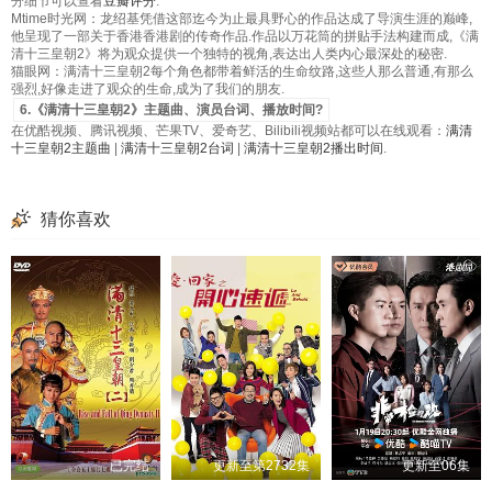
分细节可以查看
豆瓣评分
.
Mtime时光网：龙绍基凭借这部迄今为止最具野心的作品达成了导演生涯的巅峰,
他呈现了一部关于香港香港剧的传奇作品.作品以万花筒的拼贴手法构建而成,《满
清十三皇朝2》将为观众提供一个独特的视角,表达出人类内心最深处的秘密.
猫眼网：满清十三皇朝2每个角色都带着鲜活的生命纹路,这些人那么普通,有那么
强烈,好像走进了观众的生命,成为了我们的朋友.
6.《满清十三皇朝2》主题曲、演员台词、播放时间?
在优酷视频、腾讯视频、芒果TV、爱奇艺、Bilibili视频站都可以在线观看：
满清
十三皇朝2主题曲
|
满清十三皇朝2台词
|
满清十三皇朝2播出时间
.
猜你喜欢
已完结
更新至第2732集
更新至06集