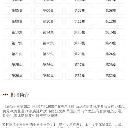
第05集
第06集
第07集
第08集
第09集
第10集
第11集
第12集
第13集
第14集
第15集
第16集
第17集
第18集
第19集
第20集
第21集
第22集
第23集
第24集
第25集
第26集
第27集
第28集
第29集
第30集
第31集
第32集
第33集
第34集
第35集
第36集
剧情简介
第37集
第38集
第39集
第40集
《满清十三皇朝2》已完结于1988年在香港上映,由龙绍基导演,主要演员有：炜烈,
第41集
第42集
第43集
第44集
黄元申,黄曼凝,张铮,吴廷烨,关伟伦,江文声,蔡国庆,司马华龙,汪禹,鲁振顺,刘少君,
周秀兰,潘冰嫦,陈复生,叶玉萍,区霭玲.
第45集
第46集
第47集
第48集
'K P'满清十三皇朝的十三个皇帝：1、显祖：塔克世2、太祖：努尔哈赤3、太宗：