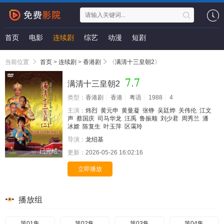
首页
电影
连续剧
综艺
动漫
短剧
当前位置
首页
>
连续剧
>
香港剧
《
满清十三皇朝2
》
7.7
满清十三皇朝2
类型：
香港剧
香港
粤语
1988
4
主演：
炜烈
黄元申
黄曼凝
张铮
吴廷烨
关伟伦
江文
声
蔡国庆
司马华龙
汪禹
鲁振顺
刘少君
周秀兰
潘
冰嫦
陈复生
叶玉萍
区霭玲
导演：
龙绍基
已完结
更新：
2026-05-26 16:02:16
立即播放
播放组
第01集
第02集
第03集
第04集