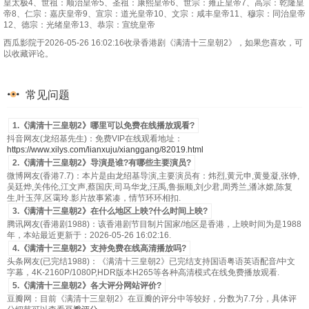
皇太极4、世祖：顺治皇帝5、圣祖：康熙皇帝6、世宗：雍正皇帝7、高宗：乾隆皇
第49集
第50集
帝8、仁宗：嘉庆皇帝9、宣宗：道光皇帝10、文宗：咸丰皇帝11、穆宗：同治皇帝
12、德宗：光绪皇帝13、恭宗：宣统皇帝
西瓜影院于2026-05-26 16:02:16收录香港剧《满清十三皇朝2》，如果您喜欢，可
以收藏评论。
常见问题
1.《满清十三皇朝2》哪里可以免费在线播放观看?
抖音网友(龙绍基先生)：免费VIP在线观看地址：
https://www.xilys.com/lianxuju/xianggang/82019.html
2.《满清十三皇朝2》导演是谁?有哪些主要演员?
微博网友(香港7.7)：本片是由龙绍基导演,主要演员有：炜烈,黄元申,黄曼凝,张铮,
吴廷烨,关伟伦,江文声,蔡国庆,司马华龙,汪禹,鲁振顺,刘少君,周秀兰,潘冰嫦,陈复
生,叶玉萍,区霭玲.影片故事紧凑，情节环环相扣.
3.《满清十三皇朝2》在什么地区上映?什么时间上映?
腾讯网友(香港剧1988)：该香港剧节目制片国家/地区是香港，上映时间为是1988
年，本站最近更新于：2026-05-26 16:02:16.
4.《满清十三皇朝2》支持免费在线高清播放吗?
头条网友(已完结1988)：《满清十三皇朝2》已完结支持国语粤语英语配音/中文
字幕，4K-2160P/1080P,HDR版本H265等各种高清模式在线免费播放观看.
5.《满清十三皇朝2》各大评分网站评价?
豆瓣网：目前《满清十三皇朝2》在豆瓣的评分中等较好，分数为7.7分，具体评