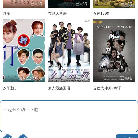
已完结
已完结
已完结
迷魂
存酒人粤语
食神1998
更新至第03集
已完结
已完结
夕阳新丁
女人最痛国语
盲侠大律师2粤语