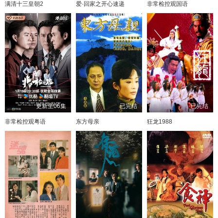
满清十三皇朝2
爱·回家之开心速递
非常检控观国语
更新至06集
已完结
已完结
非常检控观粤语
东方母亲
狂龙1988