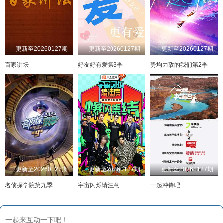
更新至20260127期
更新至20260127期
更新至20260127期
百家讲坛
好友好有爱第3季
势均力敌的我们第2季
更新至20260127期
更新至20260127期
更新至20260127期
名侦探学院第九季
宇宙闪烁请注意
一起冲锋吧