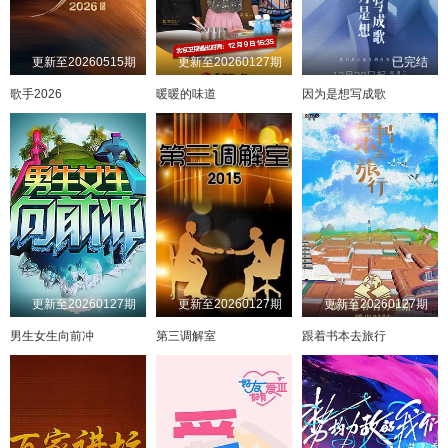
更新至20260515期
更新至20260127期
已完结
歌手2026
暖暖的味道
因为是想写成歌
更新至20260127期
更新至20260127期
更新至20260127期
男生女生向前冲
第三调解室
跟着书本去旅行