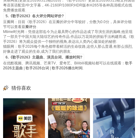
头条网友(更新至20260515期2026)：《歌手2026》更新至20260515期支持国语
粤语英语配音/中文字幕，4K-2160P/1080P,HDR版本H265等各种高清模式在线
免费播放观看.
5.《歌手2026》各大评分网站评价?
豆瓣网：目前《歌手2026》在豆瓣的评分中等较好，分数为0.0分，具体评分细
节可以查看
豆瓣评分
.
Mtime时光网：凭借这部迄今为止最具野心的作品达成了导演生涯的巅峰,他呈现
了一部关于中国大陆大陆综艺的传奇作品.作品以万花筒的拼贴手法构建而成,《歌
手2026》将为观众提供一个独特的视角,表达出人类内心最深处的秘密.
猫眼网：歌手2026每个角色都带着鲜活的生命纹路,这些人那么普通,有那么强烈,
好像走进了观众的生命,成为了我们的朋友.
6.《歌手2026》主题曲、演员台词、播放时间?
在优酷视频、腾讯视频、芒果TV、爱奇艺、Bilibili视频站都可以在线观看：
歌手
2026主题曲
|
歌手2026台词
|
歌手2026播出时间
.
猜你喜欢