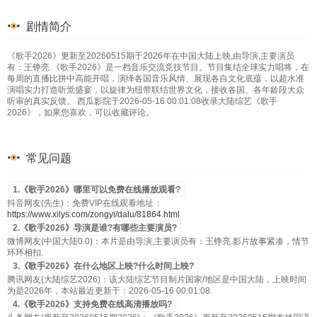
剧情简介
《歌手2026》更新至20260515期于2026年在中国大陆上映,由导演,主要演员
有：王铮亮.《歌手2026》是一档音乐交流竞技节目。节目集结全球实力唱将，在
每周的直播比拼中高能开唱，演绎各国音乐风情、展现各自文化底蕴，以超水准
演唱实力打造听觉盛宴，以旋律为纽带联结世界文化，接收各国、各年龄段大众
听审的真实反馈。 西瓜影院于2026-05-16 00:01:08收录大陆综艺《歌手
2026》，如果您喜欢，可以收藏评论。
常见问题
1.《歌手2026》哪里可以免费在线播放观看?
抖音网友(先生)：免费VIP在线观看地址：
https://www.xilys.com/zongyi/dalu/81864.html
2.《歌手2026》导演是谁?有哪些主要演员?
微博网友(中国大陆0.0)：本片是由导演,主要演员有：王铮亮.影片故事紧凑，情节
环环相扣.
3.《歌手2026》在什么地区上映?什么时间上映?
腾讯网友(大陆综艺2026)：该大陆综艺节目制片国家/地区是中国大陆，上映时间
为是2026年，本站最近更新于：2026-05-16 00:01:08.
4.《歌手2026》支持免费在线高清播放吗?