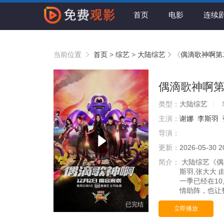
首页
电影
连续
当前位置
首页
>
综艺
>
大陆综艺
《
偶滴歌神啊第
偶滴歌神啊
类型：
大陆综艺
主演：
谢娜
李斯羽
导演：
更新：
2026-05-30 2
简介：
大陆综艺《偶
斯羽,张大大
一季已经在1
情助阵，也让
已完结
立即播放