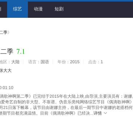
剧
综艺
动漫
短剧
二季
》
7.1
第二季
地区：
大陆
语言：
国语
年份：
2015
点击：
1
张大大
0:01:10
滴歌神啊第二季》已完结于2015年在大陆上映,由导演,主要演员有：谢娜
 由爱奇艺自制的非大型、不靠谱、伪音乐类纯网络综艺节目《偶滴歌神啊
0月21日落下帷幕，该节目由谢娜主持，在最后一期节目中谢娜的老搭档
整期节目都充满温情。目前《偶滴歌神啊》已经决...
详情