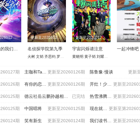
更新至20260127期
更新至20260127期
更新至20260127期
势均力敌的我们第2季
名侦探学院第九季
宇宙闪烁请注意
一起冲锋吧
曼
彭京徽
纪连海
吴嘉玮
赵晓岚
马未都
袁腾飞
周国平
火树 文韬 齐思钧 罗予彤 曹恩齐 李晋晔 邵明明 唐九洲
孔庆东
黄晓明
鲍鹏山
黄子韬
曾仕强
刘耀文
王蒙
邵子恒
王鹤棣
于
260127期
主咖和Ta的朋友们
更新至20260126期
陈鲁豫·慢谈
更新至
260126期
有你的恋歌第二季
更新至20260126期
开灶！少年团
更新至20260
260125期
德云社岳云鹏孙越相声专场深圳站2026
已完结
热雪沸腾的我们
更新至20260
260125期
中国唱将
更新至20260125期
现在就出发第三季
更新至第20260
260124期
笑有新生
更新至20260124期
我们读书吧第二季
更新至20260