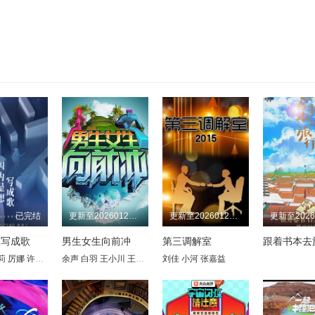
已完结
更新至20260127期
更新至20260127期
想写成歌
男生女生向前冲
第三调解室
跟着书本去
莉
厉娜
许飞
陈楚生
余声
李霄云
白羽
王小川
黄英
曾轶可
王乐乐
段林希
宋秋熠
刘佳
刘忻
小河
张亚群
苏妙玲
张嘉益
白举纲
宁桓宇
左立