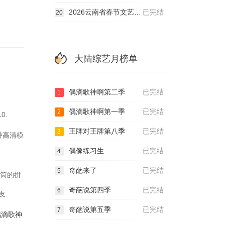
2026云南省春节文艺晚会
已完结
20
大陆综艺月榜单
偶滴歌神啊第二季
已完结
1
偶滴歌神啊第一季
已完结
2
0.
王牌对王牌第八季
已完结
3
各种高清模
偶像练习生
已完结
4
奇葩来了
已完结
5
花筒的拼
奇葩说第四季
已完结
6
友.
奇葩说第五季
已完结
7
偶滴歌神