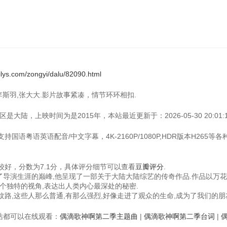
ilys.com/zongyi/dalu/82090.html
,李斯羽,张大大.影片故事紧凑，情节环环相扣.
大陆，上映时间为是2015年，本站最近更新于：2026-05-30 20:01:1
国语粤语英语配音/中文字幕，4K-2160P/1080P,HDR版本H265等
好，分数为7.1分，具体评分细节可以查看
豆瓣评分
.
成了导演生涯的巅峰,他呈现了一部关于大陆大陆综艺的传奇作品.作品以万
个独特的视角,表达出人类内心最深处的秘密.
路,这些人那么普通,有那么强烈,好像走进了观众的生命,成为了我们的朋
视频站都可以在线观看：
偶滴歌神啊第二季主题曲
|
偶滴歌神啊第二季台词
|