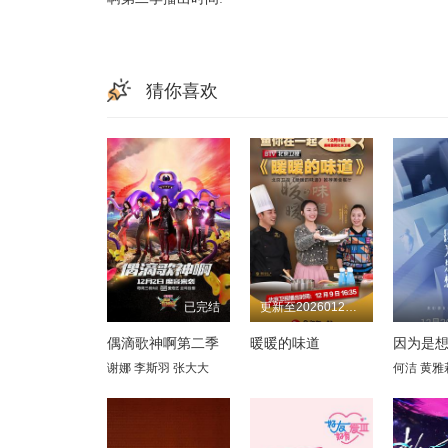
猜你喜欢
已完结
更新至20260127期
偶滴歌神啊第二季
暖暖的味道
因为是
谢娜
李斯羽
张大大
何洁
黄雅