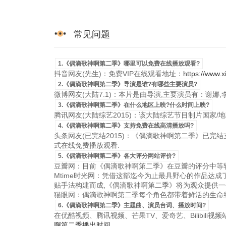
常见问题
1.《偶滴歌神啊第二季》哪里可以免费在线播放观看?
抖音网友(先生)：免费VIP在线观看地址：
https://www.x
2.《偶滴歌神啊第二季》导演是谁?有哪些主要演员?
微博网友(大陆7.1)：本片是由导演,主要演员有：谢娜
3.《偶滴歌神啊第二季》在什么地区上映?什么时间上映?
腾讯网友(大陆综艺2015)：该大陆综艺节目制片国家/地区是
4.《偶滴歌神啊第二季》支持免费在线高清播放吗?
头条网友(已完结2015)：《偶滴歌神啊第二季》已完结支持
式在线免费播放观看.
5.《偶滴歌神啊第二季》各大评分网站评价?
豆瓣网：目前《偶滴歌神啊第二季》在豆瓣的评分中等较
Mtime时光网：凭借这部迄今为止最具野心的作品达
贴手法构建而成,《偶滴歌神啊第二季》将为观众提供一
猫眼网：偶滴歌神啊第二季每个角色都带着鲜活的生命纹
6.《偶滴歌神啊第二季》主题曲、演员台词、播放时间?
在优酷视频、腾讯视频、芒果TV、爱奇艺、Bilibili
啊第二季播出时间
.