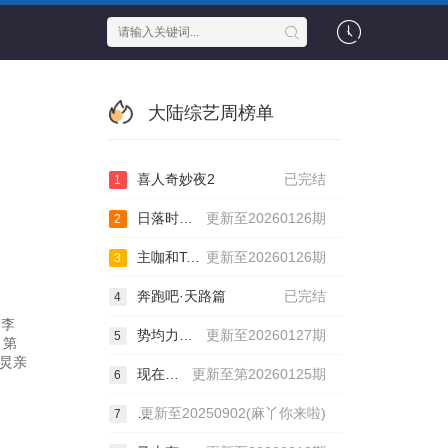
大陆综艺周榜单
喜人奇妙夜2
已完结
1
日落时分说爱你
更新至20260126期
2
主咖和Ta的朋友们
更新至20260126期
3
奔跑吧·天路篇
已完结
4
,李
势均力敌的我们第2季
更新至20260127期
5
》第
何炅亲
现在就出发第三季
更新至第20260125期
6
麻花特开心第二季
更新至20250902(麻丫你来啦)
7