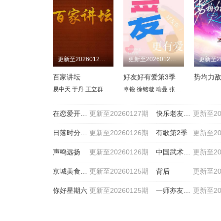
更新至20260127期
更新至20260127期
百家讲坛
好友好有爱第3季
易中天
于丹
王立群
刘心武
辜锐
周汝昌
徐铭璇
阎崇年
喻曼
郦波
张奕方
钱文忠
李晟睿
葛剑雄
李子
蒙
在恋爱开始之前
更新至20260127期
快乐老友·有风季
更新至20
日落时分说爱你
更新至20260126期
有歌第2季
更新至20
声鸣远扬
更新至20260126期
中国武术王中王第二季
更新至20
京城美食地图
更新至20260125期
背后
更新至20
你好星期六
更新至20260125期
一师亦友良师季
更新至20