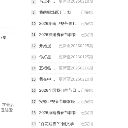
马上有喜人
更新至20260218期
8
我的职场跃升计划
已完结
9
2026湖南卫视芒果TV春节联欢晚会
已完结
10
2026福建省春节联欢晚会
已完结
11
07集
开始捉迷藏第二季
更新至20260225期
12
你好星期六
更新至20260125期
13
五福临门团综·友福同享
更新至20250216期
14
我在中国当农人第二季
更新至20260210期
15
2026全国我们的节日·春节主题文化活动
已完结
16
安徽卫视春节联欢晚会2026
已完结
17
，在最后
，登陆爱
2026海南省春节联欢晚会：来海南见春天
已完结
18
“百花迎春”中国文学艺术界2026春节大联欢
已完结
19