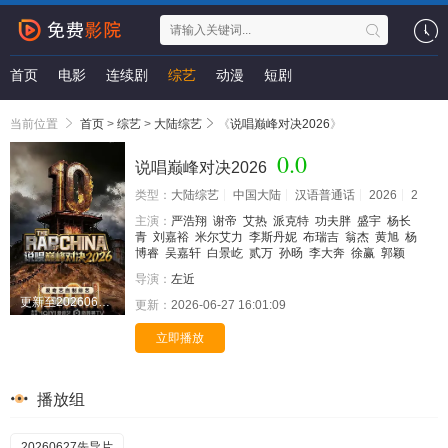
首页
电影
连续剧
综艺
动漫
短剧
当前位置
首页
>
综艺
>
大陆综艺
《
说唱巅峰对决2026
》
0.0
说唱巅峰对决2026
类型：
大陆综艺
中国大陆
汉语普通话
2026
2
主演：
严浩翔
谢帝
艾热
派克特
功夫胖
盛宇
杨长
青
刘嘉裕
米尔艾力
李斯丹妮
布瑞吉
翁杰
黄旭
杨
博睿
吴嘉轩
白景屹
贰万
孙旸
李大奔
徐赢
郭颖
导演：
左近
更新至20260627先导片
更新：
2026-06-27 16:01:09
立即播放
播放组
20260627先导片