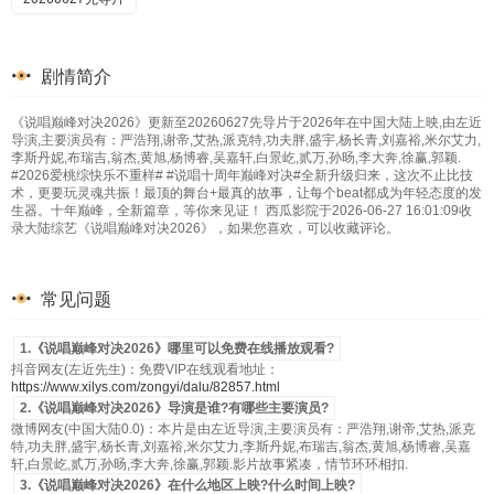
剧情简介
《说唱巅峰对决2026》更新至20260627先导片于2026年在中国大陆上映,由左近
导演,主要演员有：严浩翔,谢帝,艾热,派克特,功夫胖,盛宇,杨长青,刘嘉裕,米尔艾力,
李斯丹妮,布瑞吉,翁杰,黄旭,杨博睿,吴嘉轩,白景屹,贰万,孙旸,李大奔,徐赢,郭颖.
#2026爱桃综快乐不重样# #说唱十周年巅峰对决#全新升级归来，这次不止比技
术，更要玩灵魂共振！最顶的舞台+最真的故事，让每个beat都成为年轻态度的发
生器。十年巅峰，全新篇章，等你来见证！ 西瓜影院于2026-06-27 16:01:09收
录大陆综艺《说唱巅峰对决2026》，如果您喜欢，可以收藏评论。
常见问题
1.《说唱巅峰对决2026》哪里可以免费在线播放观看?
抖音网友(左近先生)：免费VIP在线观看地址：
https://www.xilys.com/zongyi/dalu/82857.html
2.《说唱巅峰对决2026》导演是谁?有哪些主要演员?
微博网友(中国大陆0.0)：本片是由左近导演,主要演员有：严浩翔,谢帝,艾热,派克
特,功夫胖,盛宇,杨长青,刘嘉裕,米尔艾力,李斯丹妮,布瑞吉,翁杰,黄旭,杨博睿,吴嘉
轩,白景屹,贰万,孙旸,李大奔,徐赢,郭颖.影片故事紧凑，情节环环相扣.
3.《说唱巅峰对决2026》在什么地区上映?什么时间上映?