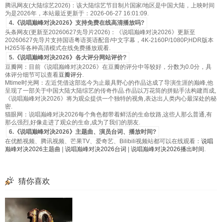
腾讯网友(大陆综艺2026)：该大陆综艺节目制片国家/地区是中国大陆，上映时间
为是2026年，本站最近更新于：2026-06-27 16:01:09.
4.《说唱巅峰对决2026》支持免费在线高清播放吗?
头条网友(更新至20260627先导片2026)：《说唱巅峰对决2026》更新至
20260627先导片支持国语粤语英语配音/中文字幕，4K-2160P/1080P,HDR版本
H265等各种高清模式在线免费播放观看.
5.《说唱巅峰对决2026》各大评分网站评价?
豆瓣网：目前《说唱巅峰对决2026》在豆瓣的评分中等较好，分数为0.0分，具
体评分细节可以查看
豆瓣评分
.
Mtime时光网：左近凭借这部迄今为止最具野心的作品达成了导演生涯的巅峰,他
呈现了一部关于中国大陆大陆综艺的传奇作品.作品以万花筒的拼贴手法构建而成,
《说唱巅峰对决2026》将为观众提供一个独特的视角,表达出人类内心最深处的秘
密.
猫眼网：说唱巅峰对决2026每个角色都带着鲜活的生命纹路,这些人那么普通,有
那么强烈,好像走进了观众的生命,成为了我们的朋友.
6.《说唱巅峰对决2026》主题曲、演员台词、播放时间?
在优酷视频、腾讯视频、芒果TV、爱奇艺、Bilibili视频站都可以在线观看：
说唱
巅峰对决2026主题曲
|
说唱巅峰对决2026台词
|
说唱巅峰对决2026播出时间
.
猜你喜欢