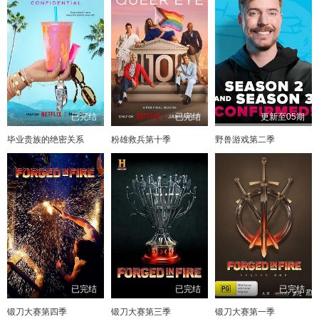
已完结
已完结
更新至05期
毕业贵族的绝密关系
粉雄救兵第十季
野兽游戏第二季
已完结
已完结
已完结
锻刀大赛第四季
锻刀大赛第三季
锻刀大赛第一季