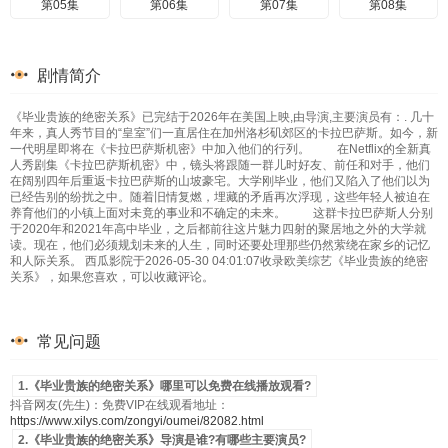
第05集
第06集
第07集
第08集
剧情简介
《毕业贵族的绝密关系》已完结于2026年在美国上映,由导演,主要演员有：. 几十
年来，真人秀节目的“皇室”们一直居住在加州洛杉矶郊区的卡拉巴萨斯。如今，新
一代明星即将在《卡拉巴萨斯机密》中加入他们的行列。 在Netflix的全新真
人秀剧集《卡拉巴萨斯机密》中，镜头将跟随一群儿时好友、前任和对手，他们
在阔别四年后重返卡拉巴萨斯的山坡豪宅。大学刚毕业，他们又陷入了他们以为
已经告别的纷扰之中。随着旧情复燃，埋藏的矛盾再次浮现，这些年轻人被迫在
养育他们的小镇上面对未竟的事业和不确定的未来。 这群卡拉巴萨斯人分别
于2020年和2021年高中毕业，之后都前往这片魅力四射的聚居地之外的大学就
读。现在，他们必须规划未来的人生，同时还要处理那些仍然萦绕在家乡的记忆
和人际关系。 西瓜影院于2026-05-30 04:01:07收录欧美综艺《毕业贵族的绝密
关系》，如果您喜欢，可以收藏评论。
常见问题
1.《毕业贵族的绝密关系》哪里可以免费在线播放观看?
抖音网友(先生)：免费VIP在线观看地址：
https://www.xilys.com/zongyi/oumei/82082.html
2.《毕业贵族的绝密关系》导演是谁?有哪些主要演员?