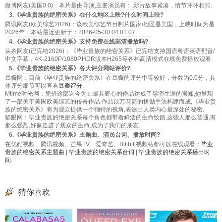
微博网友(美国0.0)：本片是由导演,主要演员有：.影片故事紧凑，情节环环相扣.
3.《毕业贵族的绝密关系》在什么地区上映?什么时间上映?
腾讯网友(欧美综艺2026)：该欧美综艺节目制片国家/地区是美国，上映时间为是
2026年，本站最近更新于：2026-05-30 04:01:07.
4.《毕业贵族的绝密关系》支持免费在线高清播放吗?
头条网友(已完结2026)：《毕业贵族的绝密关系》已完结支持国语粤语英语配音/
中文字幕，4K-2160P/1080P,HDR版本H265等各种高清模式在线免费播放观看.
5.《毕业贵族的绝密关系》各大评分网站评价?
豆瓣网：目前《毕业贵族的绝密关系》在豆瓣的评分中等较好，分数为0.0分，具
体评分细节可以查看
豆瓣评分
.
Mtime时光网：凭借这部迄今为止最具野心的作品达成了导演生涯的巅峰,他呈现
了一部关于美国欧美综艺的传奇作品.作品以万花筒的拼贴手法构建而成,《毕业贵
族的绝密关系》将为观众提供一个独特的视角,表达出人类内心最深处的秘密.
猫眼网：毕业贵族的绝密关系每个角色都带着鲜活的生命纹路,这些人那么普通,有
那么强烈,好像走进了观众的生命,成为了我们的朋友.
6.《毕业贵族的绝密关系》主题曲、演员台词、播放时间?
在优酷视频、腾讯视频、芒果TV、爱奇艺、Bilibili视频站都可以在线观看：
毕业
贵族的绝密关系主题曲
|
毕业贵族的绝密关系台词
|
毕业贵族的绝密关系播出时
间
.
猜你喜欢