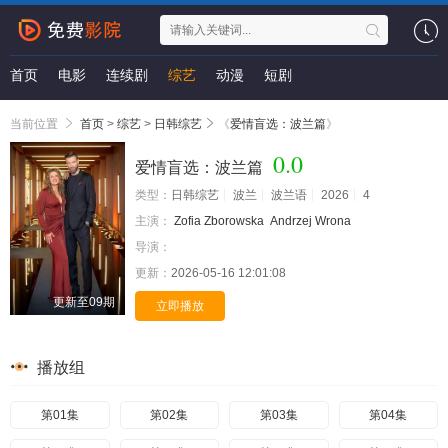
首页
电影
连续剧
综艺
动漫
短剧
当前位置
首页
>
综艺
>
日韩综艺
《
爱情盲选：波兰篇
》
0.0
爱情盲选：波兰篇
类型：
日韩综艺
波兰
波兰语
2026
4
主演：
Zofia Zborowska
Andrzej Wrona
导演：
更新：
2026-05-16 12:01:08
更新至09期
立即播放
播放组
第01集
第02集
第03集
第04集