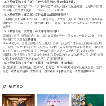
3.《爱情盲选：波兰篇》在什么地区上映?什么时间上映?
腾讯网友(日韩综艺2026)：该日韩综艺节目制片国家/地区是波兰，上映时间为是
2026年，本站最近更新于：2026-05-16 12:01:08.
4.《爱情盲选：波兰篇》支持免费在线高清播放吗?
头条网友(更新至09期2026)：《爱情盲选：波兰篇》更新至09期支持国语粤语英
语配音/中文字幕，4K-2160P/1080P,HDR版本H265等各种高清模式在线免费播
放观看.
5.《爱情盲选：波兰篇》各大评分网站评价?
豆瓣网：目前《爱情盲选：波兰篇》在豆瓣的评分中等较好，分数为0.0分，具体
评分细节可以查看
豆瓣评分
.
Mtime时光网：凭借这部迄今为止最具野心的作品达成了导演生涯的巅峰,他呈现
了一部关于波兰日韩综艺的传奇作品.作品以万花筒的拼贴手法构建而成,《爱情盲
选：波兰篇》将为观众提供一个独特的视角,表达出人类内心最深处的秘密.
猫眼网：爱情盲选：波兰篇每个角色都带着鲜活的生命纹路,这些人那么普通,有那
么强烈,好像走进了观众的生命,成为了我们的朋友.
6.《爱情盲选：波兰篇》主题曲、演员台词、播放时间?
在优酷视频、腾讯视频、芒果TV、爱奇艺、Bilibili视频站都可以在线观看：
爱情
盲选：波兰篇主题曲
|
爱情盲选：波兰篇台词
|
爱情盲选：波兰篇播出时间
.
猜你喜欢