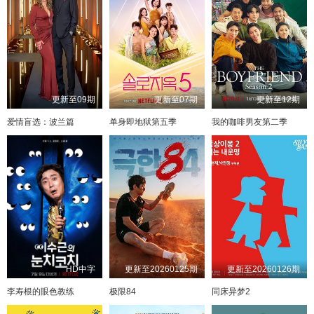
更新至09期
更新至07期
更新至12期
爱情盲选：波兰篇
单身即地狱第五季
我的咖啡男友第二季
HD中字
更新至20260125期
更新至20260126期
李寿根的眼色教练
极限84
同床异梦2