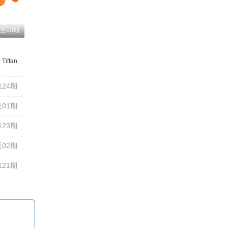
至03期
风
安贞焕
刘宪华 赵美研 Tiffany ailee
李元日
李连福
崔贤锡
Sam Kim
鄭浩英
朴俊雨
米卡爾
李燦伍
124期
01期
123期
02期
121期