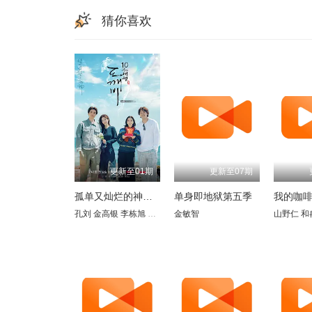
猜你喜欢
更新至01期
更新至07期
孤单又灿烂的神：鬼怪十周年特辑
单身即地狱第五季
孔刘
金高银
李栋旭
刘寅娜
金敏智
山野仁
和