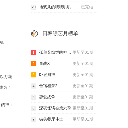
地戏儿的嘀嘀叭叭
已完结
20
日韩综艺月榜单
9.
孤单又灿烂的神：鬼怪十周年特辑
更新至01期
1
血战X
更新至01期
2
卧底厨神
更新至01期
3
品以万花
合宿相亲2
更新至01期
4
成为了
恋爱战争
更新至01期
5
烂的神：
深夜怪谈会第六季
更新至01期
6
街头餐厅斗士
更新至01期
7