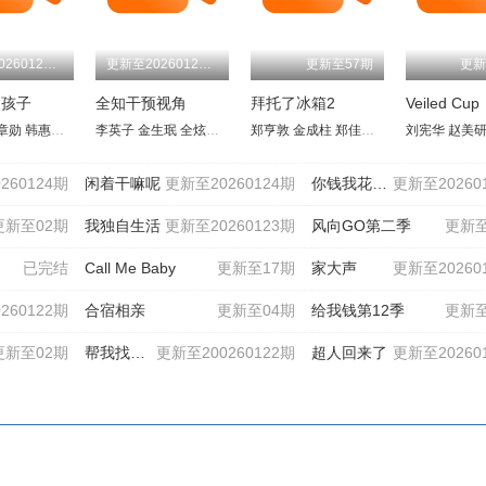
更新至20260125期
更新至20260124期
更新至57期
更新
熊孩子
全知干预视角
拜托了冰箱2
Veiled Cup
灿
章勋
金宣虎
池艺恩
韩惠轸
金建模
李英子
金生珉
全炫茂
宋恩伊
郑亨敦
梁世亨
金成柱
洪真英
郑佳恩
柳炳宰
花耀飞
洪锡天
金
260124期
闲着干嘛呢
更新至20260124期
你钱我花独自旅行4
更新至20260
更新至02期
我独自生活
更新至20260123期
风向GO第二季
更新至
已完结
Call Me Baby
更新至17期
家大声
更新至20260
260122期
合宿相亲
更新至04期
给我钱第12季
更新至
更新至02期
帮我找房吧
更新至200260122期
超人回来了
更新至20260