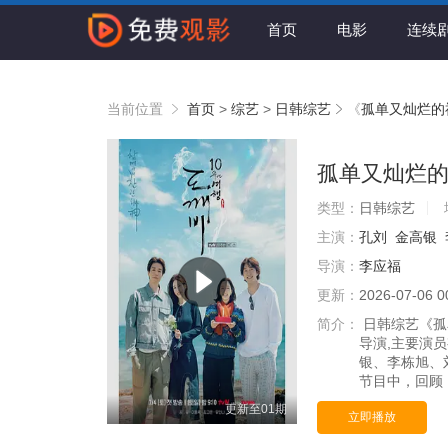
首页
电影
连续
当前位置
首页
>
综艺
>
日韩综艺
《
孤单又灿烂的
孤单又灿烂
类型：
日韩综艺
主演：
孔刘
金高银
导演：
李应福
更新：
2026-07-06 0
简介：
日韩综艺《孤
导演,主要演
银、李栋旭、
节目中，回顾《
更新至01期
立即播放