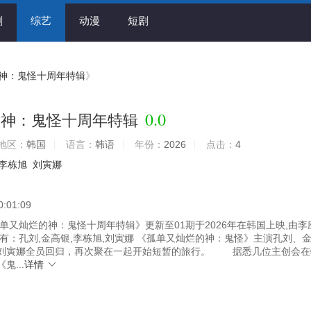
剧
综艺
动漫
短剧
神：鬼怪十周年特辑
》
0.0
的神：鬼怪十周年特辑
地区：
韩国
语言：
韩语
年份：
2026
点击：
4
李栋旭
刘寅娜
0:01:09
单又灿烂的神：鬼怪十周年特辑》更新至01期于2026年在韩国上映,由李
员有：孔刘,金高银,李栋旭,刘寅娜 《孤单又灿烂的神：鬼怪》主演孔刘、
刘寅娜全员回归，再次聚在一起开始短暂的旅行。 据悉几位主创会在
鬼...
详情