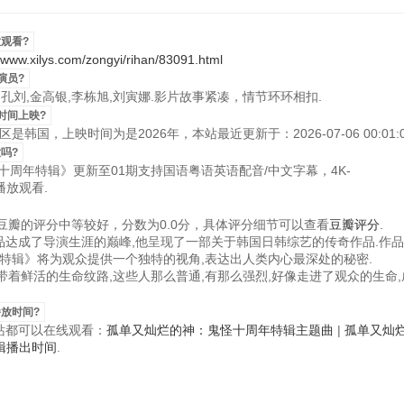
观看?
//www.xilys.com/zongyi/rihan/83091.html
演员?
：孔刘,金高银,李栋旭,刘寅娜.影片故事紧凑，情节环环相扣.
时间上映?
韩国，上映时间为是2026年，本站最近更新于：2026-07-06 00:01:0
吗?
怪十周年特辑》更新至01期支持国语粤语英语配音/中文字幕，4K-
播放观看.
瓣的评分中等较好，分数为0.0分，具体评分细节可以查看
豆瓣评分
.
作品达成了导演生涯的巅峰,他呈现了一部关于韩国日韩综艺的传奇作品.作
特辑》将为观众提供一个独特的视角,表达出人类内心最深处的秘密.
着鲜活的生命纹路,这些人那么普通,有那么强烈,好像走进了观众的生命,
放时间?
视频站都可以在线观看：
孤单又灿烂的神：鬼怪十周年特辑主题曲
|
孤单又灿
辑播出时间
.