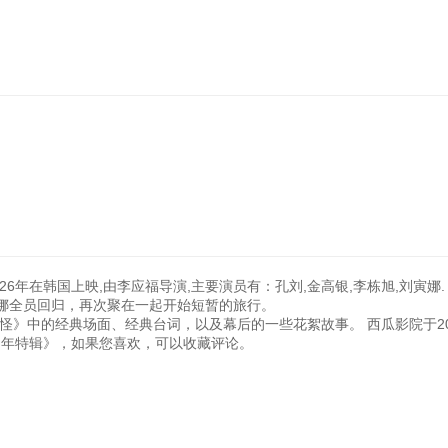
6年在韩国上映,由李应福导演,主要演员有：孔刘,金高银,李栋旭,刘寅娜.
李栋旭、刘寅娜全员回归，再次聚在一起开始短暂的
典场面、经典台词，以及幕后的一些花絮故事。 西瓜影院于2026
怪十周年特辑》，如果您喜欢，可以收藏评论。