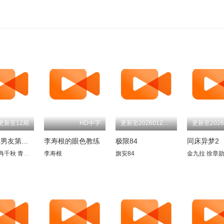
更新至12期
HD中字
更新至20260125期
我的咖啡男友第二季
李寿根的眼色教练
极限84
同床异梦2
冉千秋
青山黛玛
Durian Lollobrigida
李寿根
德井义实
旗安84
金九拉
徐章