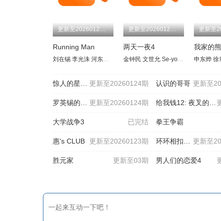
更新至20260125期
更新至20260125期
Running Man
两天一夜4
我家的
刘在锡
李光洙
河东勋
金钟国
金钟民
池石镇
文世允 Se-yoon Moon
宋智孝
姜熙建
全昭旻
申东烨
延政勋
梁世
徐
惊人的星期六
更新至20260124期
认识的哥哥
更新至20
罗英锡的吵吵闹闹
更新至20260124期
给我钱12: 夜叉的世界
大学战争3
已完结
拳王争霸
惠‘s CLUB
更新至20260123期
环环相扣的老故事
更新至20
胜元家
更新至03期
男人们的恋爱4