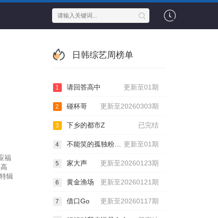
日韩综艺周榜单
请回答高中
更新至01期
1
碰杯哥
更新至20260303期
2
下乡的都市Z
已完结
3
不能笑的孤独粉丝见面会
更新至01期
4
应福
家大声
更新至20260123期
5
金高
特辑
黄金渔场
更新至20260121期
6
借口Go
更新至20260117期
7