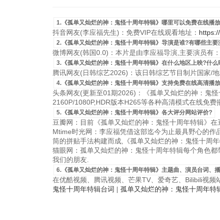
1.《孤单又灿烂的神：鬼怪十周年特辑》哪里可以免费在线播放
抖音网友(李应福先生)：免费VIP在线观看地址：
https:
2.《孤单又灿烂的神：鬼怪十周年特辑》导演是谁?有哪些主要
微博网友(韩国0.0)：本片是由李应福导演,主要演员有
3.《孤单又灿烂的神：鬼怪十周年特辑》在什么地区上映?什么
腾讯网友(日韩综艺2026)：该日韩综艺节目制片国家/地区是
4.《孤单又灿烂的神：鬼怪十周年特辑》支持免费在线高清播放
头条网友(更新至01期2026)：《孤单又灿烂的神：鬼
2160P/1080P,HDR版本H265等各种高清模式在线免费
5.《孤单又灿烂的神：鬼怪十周年特辑》各大评分网站评价?
豆瓣网：目前《孤单又灿烂的神：鬼怪十周年特辑》在豆
Mtime时光网：李应福凭借这部迄今为止最具野心的
筒的拼贴手法构建而成,《孤单又灿烂的神：鬼怪十周年
猫眼网：孤单又灿烂的神：鬼怪十周年特辑每个角色都带
我们的朋友.
6.《孤单又灿烂的神：鬼怪十周年特辑》主题曲、演员台词、播
在优酷视频、腾讯视频、芒果TV、爱奇艺、Bilibili
鬼怪十周年特辑台词
|
孤单又灿烂的神：鬼怪十周年特