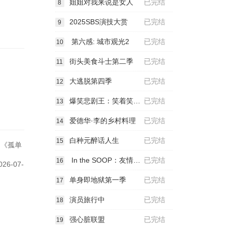
姐姐对我来说是女人
已完结
8
2025SBS演技大赏
已完结
9
第六感: 城市观光2
已完结
10
街头美食斗士第二季
已完结
11
大逃脱第四季
已完结
12
爆笑悲剧王：笑着笑着就哭了第三季
已完结
13
爱德华·李的乡村料理
已完结
14
白种元醉话人生
已完结
15
 《孤单
旅行。
In the SOOP：友情旅行
已完结
16
-07-
单身即地狱第一季
已完结
17
演员旅行中
已完结
18
强心脏联盟
已完结
19