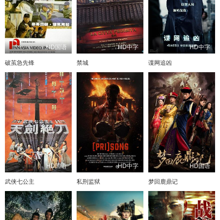
HD国语
HD中字
HD中字
破茧急先锋
禁城
谍网追凶
HD国语
HD中字
HD国语
武侠七公主
私刑监狱
梦回鹿鼎记