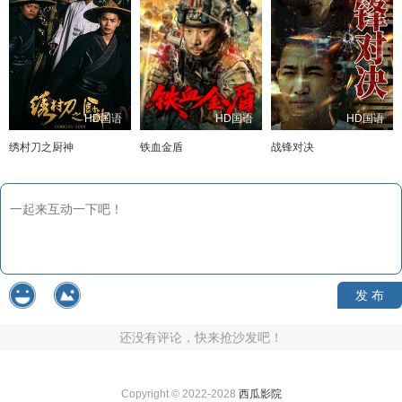
HD国语
HD国语
HD国语
绣村刀之厨神
铁血金盾
战锋对决
发 布
还没有评论，快来抢沙发吧！
Copyright © 2022-2028
西瓜影院