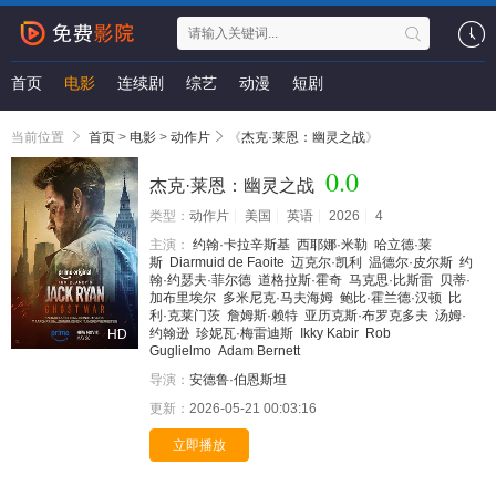
首页
电影
连续剧
综艺
动漫
短剧
当前位置
首页
>
电影
>
动作片
《
杰克·莱恩：幽灵之战
》
0.0
杰克·莱恩：幽灵之战
类型：
动作片
美国
英语
2026
4
主演：
约翰·卡拉辛斯基
西耶娜·米勒
哈立德·莱
斯
Diarmuid de Faoite
迈克尔·凯利
温德尔·皮尔斯
约
翰·约瑟夫·菲尔德
道格拉斯·霍奇
马克思·比斯雷
贝蒂·
加布里埃尔
多米尼克·马夫海姆
鲍比·霍兰德·汉顿
比
利·克莱门茨
詹姆斯·赖特
亚历克斯·布罗克多夫
汤姆·
约翰逊
珍妮瓦·梅雷迪斯
Ikky Kabir
Rob
HD
Guglielmo
Adam Bernett
导演：
安德鲁·伯恩斯坦
更新：
2026-05-21 00:03:16
立即播放