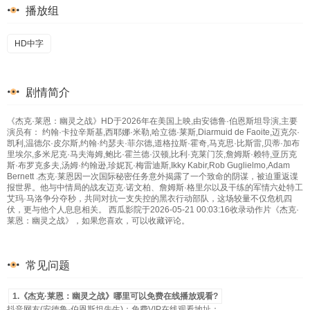
播放组
HD中字
剧情简介
《杰克·莱恩：幽灵之战》HD于2026年在美国上映,由安德鲁·伯恩斯坦导演,主要
演员有： 约翰·卡拉辛斯基,西耶娜·米勒,哈立德·莱斯,Diarmuid de Faoite,迈克尔·
凯利,温德尔·皮尔斯,约翰·约瑟夫·菲尔德,道格拉斯·霍奇,马克思·比斯雷,贝蒂·加布
里埃尔,多米尼克·马夫海姆,鲍比·霍兰德·汉顿,比利·克莱门茨,詹姆斯·赖特,亚历克
斯·布罗克多夫,汤姆·约翰逊,珍妮瓦·梅雷迪斯,Ikky Kabir,Rob Guglielmo,Adam
Bernett .杰克·莱恩因一次国际秘密任务意外揭露了一个致命的阴谋，被迫重返谍
报世界。他与中情局的战友迈克·诺文柏、詹姆斯·格里尔以及干练的军情六处特工
艾玛·马洛争分夺秒，共同对抗一支失控的黑衣行动部队，这场较量不仅危机四
伏，更与他个人息息相关。 西瓜影院于2026-05-21 00:03:16收录动作片《杰克·
莱恩：幽灵之战》，如果您喜欢，可以收藏评论。
常见问题
1.《杰克·莱恩：幽灵之战》哪里可以免费在线播放观看?
抖音网友(安德鲁·伯恩斯坦先生)：免费VIP在线观看地址：