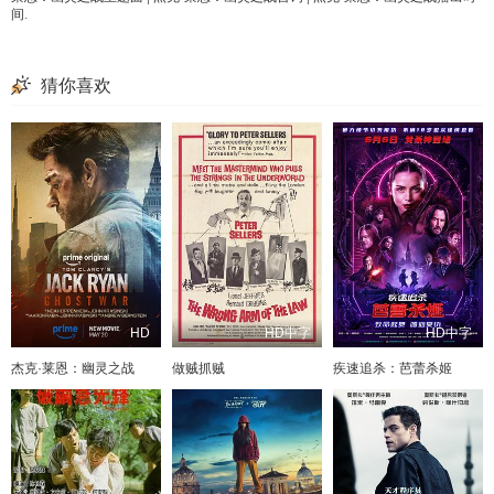
间
.
猜你喜欢
HD
HD中字
HD中字
杰克·莱恩：幽灵之战
做贼抓贼
疾速追杀：芭蕾杀姬