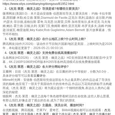
https://www.xilys.com/dianying/dongzuo/81952.html
2.《杰克·莱恩：幽灵之战》导演是谁?有哪些主要演员?
微博网友(美国0.0)：本片是由安德鲁·伯恩斯坦导演,主要演员有： 约翰·卡拉辛斯
基,西耶娜·米勒,哈立德·莱斯,Diarmuid de Faoite,迈克尔·凯利,温德尔·皮尔斯,约翰
·约瑟夫·菲尔德,道格拉斯·霍奇,马克思·比斯雷,贝蒂·加布里埃尔,多米尼克·马夫海
姆,鲍比·霍兰德·汉顿,比利·克莱门茨,詹姆斯·赖特,亚历克斯·布罗克多夫,汤姆·约翰
逊,珍妮瓦·梅雷迪斯,Ikky Kabir,Rob Guglielmo,Adam Bernett .影片故事紧凑，情
节环环相扣.
3.《杰克·莱恩：幽灵之战》在什么地区上映?什么时间上映?
腾讯网友(动作片2026)：该动作片节目制片国家/地区是美国，上映时间为是2026
年，本站最近更新于：2026-05-21 00:03:16.
4.《杰克·莱恩：幽灵之战》支持免费在线高清播放吗?
头条网友(HD2026)：《杰克·莱恩：幽灵之战》HD支持国语粤语英语配音/中文字
幕，4K-2160P/1080P,HDR版本H265等各种高清模式在线免费播放观看.
5.《杰克·莱恩：幽灵之战》各大评分网站评价?
豆瓣网：目前《杰克·莱恩：幽灵之战》在豆瓣的评分中等较好，分数为0.0分，
具体评分细节可以查看
豆瓣评分
.
Mtime时光网：安德鲁·伯恩斯坦凭借这部迄今为止最具野心的作品达成了导演生
涯的巅峰,他呈现了一部关于美国动作片的传奇作品.作品以万花筒的拼贴手法构建
而成,《杰克·莱恩：幽灵之战》将为观众提供一个独特的视角,表达出人类内心最
深处的秘密.
猫眼网：杰克·莱恩：幽灵之战每个角色都带着鲜活的生命纹路,这些人那么普通,
有那么强烈,好像走进了观众的生命,成为了我们的朋友.
6.《杰克·莱恩：幽灵之战》主题曲、演员台词、播放时间?
在优酷视频、腾讯视频、芒果TV、爱奇艺、Bilibili视频站都可以在线观看：
杰克·
莱恩：幽灵之战主题曲
|
杰克·莱恩：幽灵之战台词
|
杰克·莱恩：幽灵之战播出时