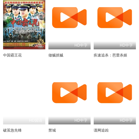
HD国语
HD中字
HD中字
中国霸王花
做贼抓贼
疾速追杀：芭蕾杀姬
HD国语
HD中字
HD中字
破茧急先锋
禁城
谍网追凶