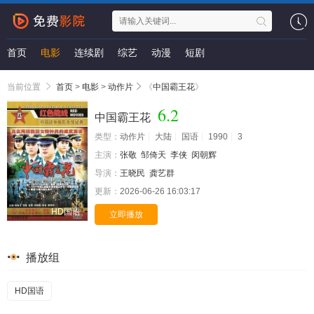
首页
电影
连续剧
综艺
动漫
短剧
当前位置
首页
>
电影
>
动作片
《
中国霸王花
》
6.2
中国霸王花
类型：
动作片
大陆
国语
1990
3
主演：
张敬
邹倚天
李侠
闵朝辉
导演：
王晓民
龚艺群
更新：
2026-06-26 16:03:17
HD国语
立即播放
播放组
HD国语