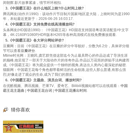
闵朝辉.影片故事紧凑，情节环环相扣.
3.《中国霸王花》在什么地区上映?什么时间上映?
腾讯网友(动作片1990)：该动作片节目制片国家/地区是大陆，上映时间为是1990
年，本站最近更新于：2026-06-26 16:03:17.
4.《中国霸王花》支持免费在线高清播放吗?
头条网友(HD国语1990)：《中国霸王花》HD国语支持国语粤语英语配音/中文字
幕，4K-2160P/1080P,HDR版本H265等各种高清模式在线免费播放观看.
5.《中国霸王花》各大评分网站评价?
豆瓣网：目前《中国霸王花》在豆瓣的评分中等较好，分数为6.2分，具体评分细
节可以查看
豆瓣评分
.
Mtime时光网：王晓民,龚艺群凭借这部迄今为止最具野心的作品达成了导演生涯
的巅峰,他呈现了一部关于大陆动作片的传奇作品.作品以万花筒的拼贴手法构建而
成,《中国霸王花》将为观众提供一个独特的视角,表达出人类内心最深处的秘密.
猫眼网：中国霸王花每个角色都带着鲜活的生命纹路,这些人那么普通,有那么强
烈,好像走进了观众的生命,成为了我们的朋友.
6.《中国霸王花》主题曲、演员台词、播放时间?
在优酷视频、腾讯视频、芒果TV、爱奇艺、Bilibili视频站都可以在线观看：
中国
霸王花主题曲
|
中国霸王花台词
|
中国霸王花播出时间
.
猜你喜欢