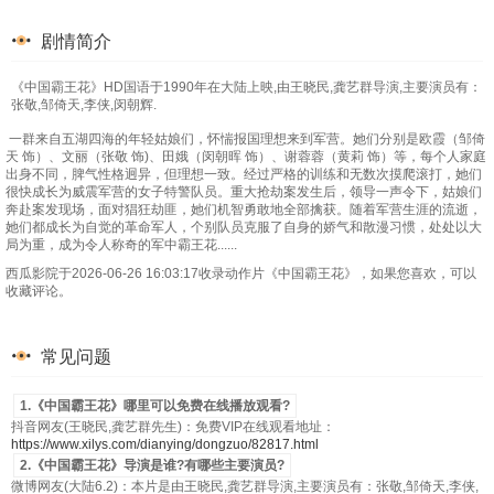
剧情简介
《中国霸王花》HD国语于1990年在大陆上映,由王晓民,龚艺群导演,主要演员有：
张敬,邹倚天,李侠,闵朝辉.
一群来自五湖四海的年轻姑娘们，怀惴报国理想来到军营。她们分别是欧霞（邹倚
天 饰）、文丽（张敬 饰)、田娥（闵朝晖 饰）、谢蓉蓉（黄莉 饰）等，每个人家庭
出身不同，脾气性格迥异，但理想一致。经过严格的训练和无数次摸爬滚打，她们
很快成长为威震军营的女子特警队员。重大抢劫案发生后，领导一声令下，姑娘们
奔赴案发现场，面对猖狂劫匪，她们机智勇敢地全部擒获。随着军营生涯的流逝，
她们都成长为自觉的革命军人，个别队员克服了自身的娇气和散漫习惯，处处以大
局为重，成为令人称奇的军中霸王花......
西瓜影院于2026-06-26 16:03:17收录动作片《中国霸王花》，如果您喜欢，可以
收藏评论。
常见问题
1.《中国霸王花》哪里可以免费在线播放观看?
抖音网友(王晓民,龚艺群先生)：免费VIP在线观看地址：
https://www.xilys.com/dianying/dongzuo/82817.html
2.《中国霸王花》导演是谁?有哪些主要演员?
微博网友(大陆6.2)：本片是由王晓民,龚艺群导演,主要演员有：张敬,邹倚天,李侠,