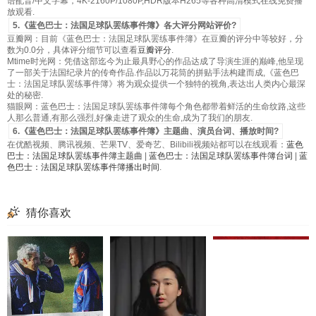
语配音/中文字幕，4K-2160P/1080P,HDR版本H265等各种高清模式在线免费播
放观看.
5.《蓝色巴士：法国足球队罢练事件簿》各大评分网站评价?
豆瓣网：目前《蓝色巴士：法国足球队罢练事件簿》在豆瓣的评分中等较好，分
数为0.0分，具体评分细节可以查看
豆瓣评分
.
Mtime时光网：凭借这部迄今为止最具野心的作品达成了导演生涯的巅峰,他呈现
了一部关于法国纪录片的传奇作品.作品以万花筒的拼贴手法构建而成,《蓝色巴
士：法国足球队罢练事件簿》将为观众提供一个独特的视角,表达出人类内心最深
处的秘密.
猫眼网：蓝色巴士：法国足球队罢练事件簿每个角色都带着鲜活的生命纹路,这些
人那么普通,有那么强烈,好像走进了观众的生命,成为了我们的朋友.
6.《蓝色巴士：法国足球队罢练事件簿》主题曲、演员台词、播放时间?
在优酷视频、腾讯视频、芒果TV、爱奇艺、Bilibili视频站都可以在线观看：
蓝色
巴士：法国足球队罢练事件簿主题曲
|
蓝色巴士：法国足球队罢练事件簿台词
|
蓝
色巴士：法国足球队罢练事件簿播出时间
.
猜你喜欢