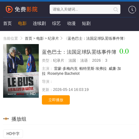
首页
电影
连续剧
综艺
动漫
短剧
当前位置
首页
>
电影
>
纪录片
《
蓝色巴士：法国足球队罢练事件簿
》
0.0
蓝色巴士：法国足球队罢练事件簿
类型：
纪录片
法国
法语
2026
3
主演：
雷蒙·多梅内克
帕特里斯·埃弗拉
威廉·加
拉
Roselyne Bachelot
导演：
更新：
2026-05-14 16:03:19
HD
立即播放
播放组
HD中字