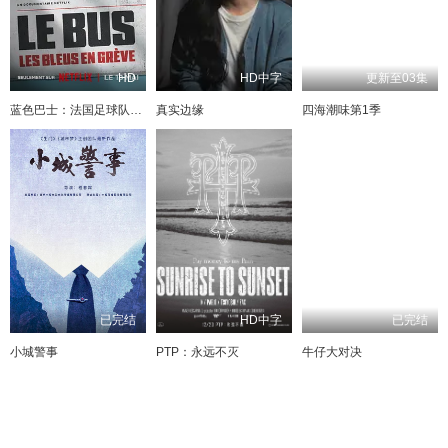
HD
HD中字
更新至03集
蓝色巴士：法国足球队罢练事件簿
真实边缘
四海潮味第1季
已完结
HD中字
已完结
小城警事
PTP：永远不灭
牛仔大对决