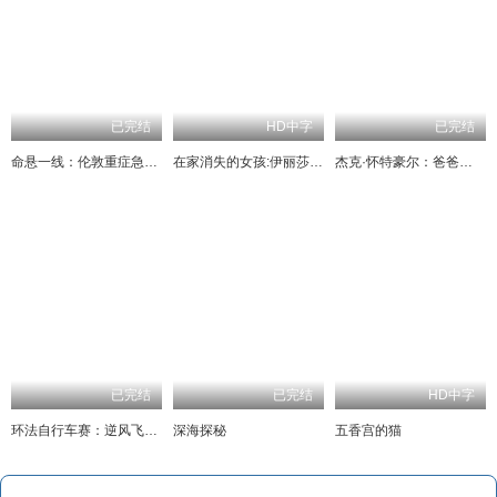
已完结
HD中字
已完结
命悬一线：伦敦重症急救实录
在家消失的女孩:伊丽莎白·斯马特绑架案
杰克·怀特豪尔：爸爸教我做爸爸
已完结
已完结
HD中字
环法自行车赛：逆风飞驰第三季
深海探秘
五香宫的猫