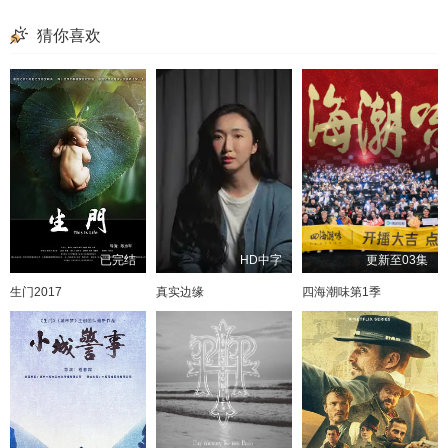
猜你喜欢
已完结
HD中字
更新至03集
生门2017
真实边缘
四海潮味第1季