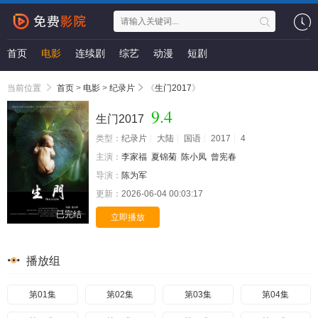
首页
电影
连续剧
综艺
动漫
短剧
当前位置
首页
>
电影
>
纪录片
《
生门2017
》
9.4
生门2017
类型：
纪录片
大陆
国语
2017
4
主演：
李家福
夏锦菊
陈小凤
曾宪春
导演：
陈为军
更新：
2026-06-04 00:03:17
已完结
立即播放
播放组
第01集
第02集
第03集
第04集