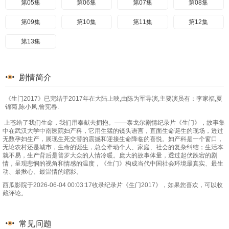
第05集
第06集
第07集
第08集
第09集
第10集
第11集
第12集
第13集
剧情简介
《生门2017》已完结于2017年在大陆上映,由陈为军导演,主要演员有：李家福,夏
锦菊,陈小凤,曾宪春.
上苍给了我们生命，我们用奉献去拥抱。——泰戈尔剧情纪录片《生门》，故事集
中在武汉大学中南医院妇产科，它用生猛的镜头语言，直面生命诞生的现场，透过
无数孕妇生产，展现生死交替的震撼和迎接生命降临的喜悦。妇产科是一个窗口，
无论农村还是城市，生命的诞生，总会牵动个人、家庭、社会的复杂纠结；生活本
就不易，生产背后是普罗大众的人情冷暖。庞大的故事体量，透过起伏跌宕的剧
情，呈现悲悯的视角和情感的温度，《生门》构成当代中国社会环境最真实、最生
动、最揪心、最温情的缩影。
西瓜影院于2026-06-04 00:03:17收录纪录片《生门2017》，如果您喜欢，可以收
藏评论。
常见问题