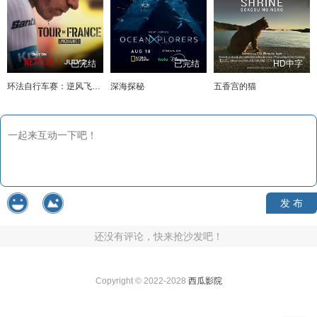
已完结
已完结
HD中字
环法自行车赛：逆风飞驰第三季
深海探秘
五香宫的猫
发 布
还没有评论，快来抢沙发吧！
Copyright © 2022-2028
西瓜影院