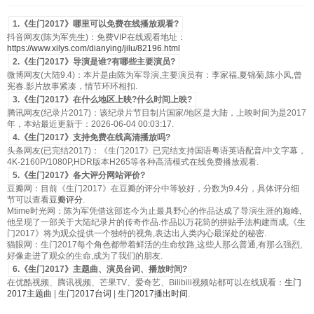
1.《生门2017》哪里可以免费在线播放观看?
抖音网友(陈为军先生)：免费VIP在线观看地址：
https://www.xilys.com/dianying/jilu/82196.html
2.《生门2017》导演是谁?有哪些主要演员?
微博网友(大陆9.4)：本片是由陈为军导演,主要演员有：李家福,夏锦菊,陈小凤,曾
宪春.影片故事紧凑，情节环环相扣.
3.《生门2017》在什么地区上映?什么时间上映?
腾讯网友(纪录片2017)：该纪录片节目制片国家/地区是大陆，上映时间为是2017
年，本站最近更新于：2026-06-04 00:03:17.
4.《生门2017》支持免费在线高清播放吗?
头条网友(已完结2017)：《生门2017》已完结支持国语粤语英语配音/中文字幕，
4K-2160P/1080P,HDR版本H265等各种高清模式在线免费播放观看.
5.《生门2017》各大评分网站评价?
豆瓣网：目前《生门2017》在豆瓣的评分中等较好，分数为9.4分，具体评分细
节可以查看
豆瓣评分
.
Mtime时光网：陈为军凭借这部迄今为止最具野心的作品达成了导演生涯的巅峰,
他呈现了一部关于大陆纪录片的传奇作品.作品以万花筒的拼贴手法构建而成,《生
门2017》将为观众提供一个独特的视角,表达出人类内心最深处的秘密.
猫眼网：生门2017每个角色都带着鲜活的生命纹路,这些人那么普通,有那么强烈,
好像走进了观众的生命,成为了我们的朋友.
6.《生门2017》主题曲、演员台词、播放时间?
在优酷视频、腾讯视频、芒果TV、爱奇艺、Bilibili视频站都可以在线观看：
生门
2017主题曲
|
生门2017台词
|
生门2017播出时间
.