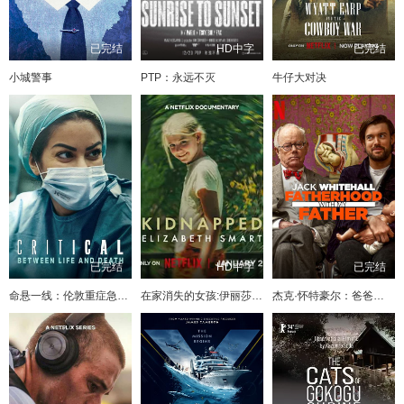
已完结
HD中字
已完结
小城警事
PTP：永远不灭
牛仔大对决
已完结
HD中字
已完结
命悬一线：伦敦重症急救实录
在家消失的女孩:伊丽莎白·斯马特绑架案
杰克·怀特豪尔：爸爸教我做爸爸