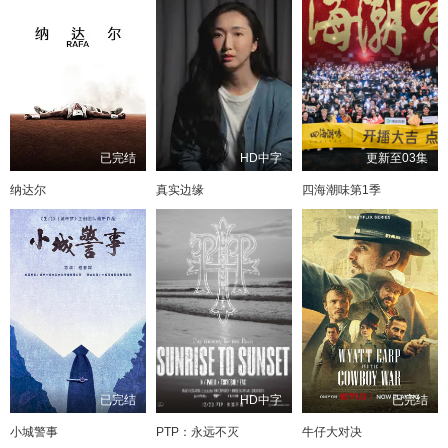
已完结
HD中字
更新至03集
纳达尔
真实边缘
四海潮味第1季
已完结
HD中字
已完结
小城警事
PTP：永远不灭
牛仔大对决