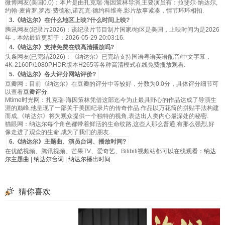
微博网友(美国0.0)：本片是由扎克瑞·海因策林导演,主要演员有：拉斐尔·纳达尔,
约翰·麦肯罗,罗杰·费德勒,诺瓦克·德约科维奇.影片故事紧凑，情节环环相扣.
3.《纳达尔》在什么地区上映?什么时间上映?
腾讯网友(纪录片2026)：该纪录片节目制片国家/地区是美国，上映时间为是2026
年，本站最近更新于：2026-05-29 20:03:16.
4.《纳达尔》支持免费在线高清播放吗?
头条网友(已完结2026)：《纳达尔》已完结支持国语粤语英语配音/中文字幕，
4K-2160P/1080P,HDR版本H265等各种高清模式在线免费播放观看.
5.《纳达尔》各大评分网站评价?
豆瓣网：目前《纳达尔》在豆瓣的评分中等较好，分数为0.0分，具体评分细节可
以查看
豆瓣评分
.
Mtime时光网：扎克瑞·海因策林凭借这部迄今为止最具野心的作品达成了导演生
涯的巅峰,他呈现了一部关于美国纪录片的传奇作品.作品以万花筒的拼贴手法构建
而成,《纳达尔》将为观众提供一个独特的视角,表达出人类内心最深处的秘密.
猫眼网：纳达尔每个角色都带着鲜活的生命纹路,这些人那么普通,有那么强烈,好
像走进了观众的生命,成为了我们的朋友.
6.《纳达尔》主题曲、演员台词、播放时间?
在优酷视频、腾讯视频、芒果TV、爱奇艺、Bilibili视频站都可以在线观看：
纳达
尔主题曲
|
纳达尔台词
|
纳达尔播出时间
.
猜你喜欢