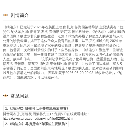
剧情简介
《纳达尔》已完结于2026年在美国上映,由扎克瑞·海因策林导演,主要演员有：拉
斐尔·纳达尔,约翰·麦肯罗,罗杰·费德勒,诺瓦克·德约科维奇. 《纳达尔》以电影般的
视角回顾了纳达尔非凡的职业生涯，汇集了球场内外最了解他之人的讲述与从未
公开的珍贵瞬间，揭开了这位传奇人物背后的故事。从三岁初握球拍到 2024 年
重返赛场，纪录片不仅呈现了冠军的成长轨迹，也展现了塑造他道路的身心代
价，他需要一次次面对最恒久的对手：自己的身体。《纳达尔》聚焦于一位坦诚
而脆弱的超级巨星，每一集都超越了网球本身，深入探索这位无与伦比的偶像的
人生、故事和传奇。 该系列纪录片还采访了世界网坛的一些重量级人物，包
括罗杰·费德勒、诺瓦克·德约科维奇和约翰·麦肯罗，并收录了团队成员、家人及
亲密圈子的证言，全面而前所未有地展现了纳达尔的人生、他对这项运动的影响
以及他在赛场之外的影响力。 西瓜影院于2026-05-29 20:03:16收录纪录片《纳
达尔》，如果您喜欢，可以收藏评论。
常见问题
1.《纳达尔》哪里可以免费在线播放观看?
抖音网友(扎克瑞·海因策林先生)：免费VIP在线观看地址：
https://www.xilys.com/dianying/jilu/82081.html
2.《纳达尔》导演是谁?有哪些主要演员?