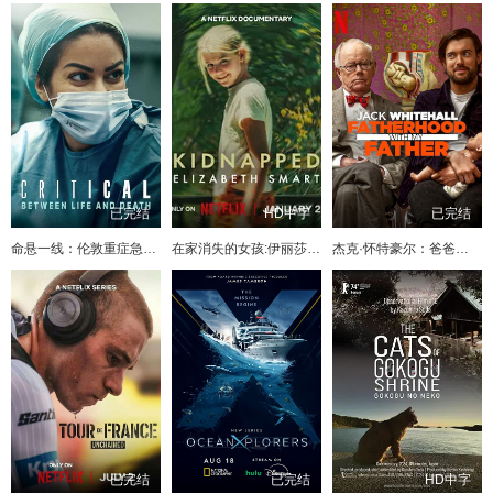
已完结
HD中字
已完结
命悬一线：伦敦重症急救实录
在家消失的女孩:伊丽莎白·斯马特绑架案
杰克·怀特豪尔：爸爸教我做爸爸
已完结
已完结
HD中字