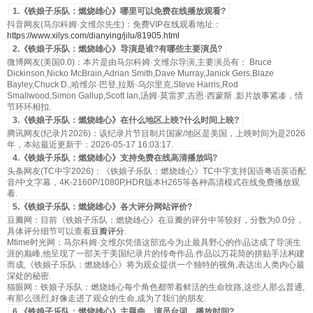
1.《铁娘子乐队：燃烧雄心》哪里可以免费在线播放观看?
抖音网友(马尔科姆·文维尔先生)：免费VIP在线观看地址：
https://www.xilys.com/dianying/jilu/81905.html
2.《铁娘子乐队：燃烧雄心》导演是谁?有哪些主要演员?
微博网友(美国0.0)：本片是由马尔科姆·文维尔导演,主要演员有： Bruce
Dickinson,Nicko McBrain,Adrian Smith,Dave Murray,Janick Gers,Blaze
Bayley,Chuck D.,哈维尔·巴登,拉斯·乌尔里克,Steve Harris,Rod
Smallwood,Simon Gallup,Scott Ian,汤姆·莫雷罗,吉恩·西蒙斯 .影片故事紧凑，情
节环环相扣.
3.《铁娘子乐队：燃烧雄心》在什么地区上映?什么时间上映?
腾讯网友(纪录片2026)：该纪录片节目制片国家/地区是美国，上映时间为是2026
年，本站最近更新于：2026-05-17 16:03:17.
4.《铁娘子乐队：燃烧雄心》支持免费在线高清播放吗?
头条网友(TC中字2026)：《铁娘子乐队：燃烧雄心》TC中字支持国语粤语英语配
音/中文字幕，4K-2160P/1080P,HDR版本H265等各种高清模式在线免费播放观
看.
5.《铁娘子乐队：燃烧雄心》各大评分网站评价?
豆瓣网：目前《铁娘子乐队：燃烧雄心》在豆瓣的评分中等较好，分数为0.0分，
具体评分细节可以查看
豆瓣评分
.
Mtime时光网：马尔科姆·文维尔凭借这部迄今为止最具野心的作品达成了导演生
涯的巅峰,他呈现了一部关于美国纪录片的传奇作品.作品以万花筒的拼贴手法构建
而成,《铁娘子乐队：燃烧雄心》将为观众提供一个独特的视角,表达出人类内心最
深处的秘密.
猫眼网：铁娘子乐队：燃烧雄心每个角色都带着鲜活的生命纹路,这些人那么普通,
有那么强烈,好像走进了观众的生命,成为了我们的朋友.
6.《铁娘子乐队：燃烧雄心》主题曲、演员台词、播放时间?