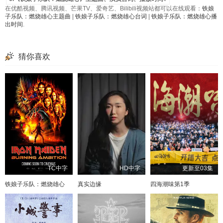
在优酷视频、腾讯视频、芒果TV、爱奇艺、Bilibili视频站都可以在线观看：
铁娘
子乐队：燃烧雄心主题曲
|
铁娘子乐队：燃烧雄心台词
|
铁娘子乐队：燃烧雄心播
出时间
.
猜你喜欢
TC中字
HD中字
更新至03集
铁娘子乐队：燃烧雄心
真实边缘
四海潮味第1季