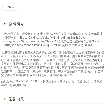
TC中字
剧情简介
《铁娘子乐队：燃烧雄心》TC中字于2026年在美国上映,由马尔科姆·文维尔导演,
主要演员有： Bruce Dickinson,Nicko McBrain,Adrian Smith,Dave
Murray,Janick Gers,Blaze Bayley,Chuck D.,哈维尔·巴登,拉斯·乌尔里克,Steve
Harris,Rod Smallwood,Simon Gallup,Scott Ian,汤姆·莫雷罗,吉恩·西蒙斯 .
在获得对乐队官方档案的史无前例的接触权，并结合现任与过往成员亲身回忆的基
础上，《铁娘子乐队：燃烧雄心》邀请乐迷共同体验音乐史上最具标志性的传奇征
程。这部震撼人心的纪录片横跨五十年岁月，完整记录了乐队从东伦敦小酒馆起步
直至征服世界级体育场馆的崛起之路。影片不仅收录了乐队成员及哈维尔·巴登、拉
尔斯·乌尔里希、查克·D等特邀嘉宾的独家访谈，更首度呈现传奇吉祥物艾迪的全新
动画篇章，为观众开启一扇难得一窥的窗口，深入展现铁娘子乐队始终如一的艺术
坚守与遍布全球的铁杆乐迷军团之间不可撼动的精神纽带。
西瓜影院于2026-05-17 16:03:17收录纪录片《铁娘子乐队：燃烧雄心》，如果您
喜欢，可以收藏评论。
常见问题