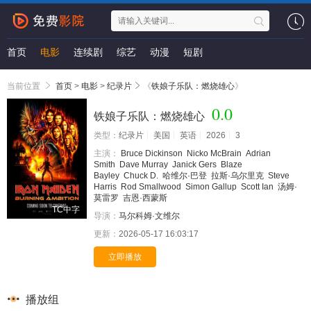
首页
电影
连续剧
综艺
动漫
短剧
当前位置
首页
>
电影
>
纪录片
《
铁娘子乐队：燃烧雄心
》
0.0
铁娘子乐队：燃烧雄心
类型：
纪录片
美国
英语
2026
3
主演：
Bruce Dickinson
Nicko McBrain
Adrian
Smith
Dave Murray
Janick Gers
Blaze
Bayley
Chuck D.
哈维尔·巴登
拉斯·乌尔里克
Steve
Harris
Rod Smallwood
Simon Gallup
Scott Ian
汤姆·
莫雷罗
吉恩·西蒙斯
TC中字
导演：
马尔科姆·文维尔
更新：
2026-05-17 16:03:17
立即播放
播放组