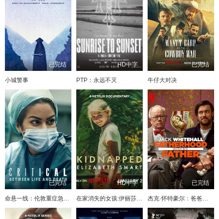
已完结
HD中字
已完结
小城警事
PTP：永远不灭
牛仔大对决
已完结
HD中字
已完结
命悬一线：伦敦重症急救实录
在家消失的女孩:伊丽莎白·斯马特绑架案
杰克·怀特豪尔：爸爸教我做爸爸