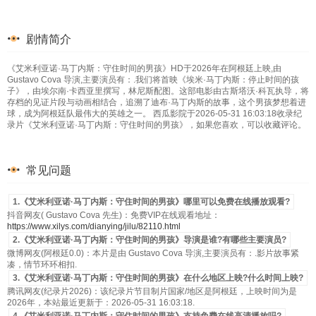
剧情简介
《艾米利亚诺·马丁内斯：守住时间的男孩》HD于2026年在阿根廷上映,由
Gustavo Cova 导演,主要演员有：.我们将首映《埃米·马丁内斯：停止时间的孩
子》，由埃尔南·卡西亚里撰写，林尼斯配图。这部电影由古斯塔沃·科瓦执导，将
存档的见证片段与动画相结合，追溯了迪布·马丁内斯的故事，这个男孩梦想着进
球，成为阿根廷队最伟大的英雄之一。 西瓜影院于2026-05-31 16:03:18收录纪
录片《艾米利亚诺·马丁内斯：守住时间的男孩》，如果您喜欢，可以收藏评论。
常见问题
1.《艾米利亚诺·马丁内斯：守住时间的男孩》哪里可以免费在线播放观看?
抖音网友( Gustavo Cova 先生)：免费VIP在线观看地址：
https://www.xilys.com/dianying/jilu/82110.html
2.《艾米利亚诺·马丁内斯：守住时间的男孩》导演是谁?有哪些主要演员?
微博网友(阿根廷0.0)：本片是由 Gustavo Cova 导演,主要演员有：.影片故事紧
凑，情节环环相扣.
3.《艾米利亚诺·马丁内斯：守住时间的男孩》在什么地区上映?什么时间上映?
腾讯网友(纪录片2026)：该纪录片节目制片国家/地区是阿根廷，上映时间为是
2026年，本站最近更新于：2026-05-31 16:03:18.