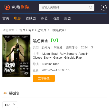
首页
电影
连续剧
综艺
动漫
短剧
当前位置
首页
>
电影
>
恐怖片
《
黑色黄金
》
0.0
黑色黄金
类型：
恐怖片
阿根廷
西班牙语
2024
3
主演：
Magui Bravi
Roly Serrano
Agustin
Olcese
Evelyn Gasser
Griselda Rapi
导演：
Nicolas Rios
更新：
2026-05-24 08:03:16
HD
立即播放
播放组
HD中字