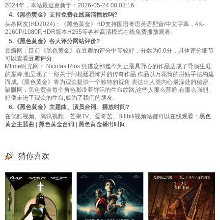
2024年，本站最近更新于：2026-05-24 08:03:16.
4.《黑色黄金》支持免费在线高清播放吗?
头条网友(HD2024)：《黑色黄金》HD支持国语粤语英语配音/中文字幕，4K-
2160P/1080P,HDR版本H265等各种高清模式在线免费播放观看.
5.《黑色黄金》各大评分网站评价?
豆瓣网：目前《黑色黄金》在豆瓣的评分中等较好，分数为0.0分，具体评分细节
可以查看
豆瓣评分
.
Mtime时光网： Nicolas Rios 凭借这部迄今为止最具野心的作品达成了导演生涯
的巅峰,他呈现了一部关于阿根廷恐怖片的传奇作品.作品以万花筒的拼贴手法构建
而成,《黑色黄金》将为观众提供一个独特的视角,表达出人类内心最深处的秘密.
猫眼网：黑色黄金每个角色都带着鲜活的生命纹路,这些人那么普通,有那么强烈,
好像走进了观众的生命,成为了我们的朋友.
6.《黑色黄金》主题曲、演员台词、播放时间?
在优酷视频、腾讯视频、芒果TV、爱奇艺、Bilibili视频站都可以在线观看：
黑色
黄金主题曲
|
黑色黄金台词
|
黑色黄金播出时间
.
猜你喜欢