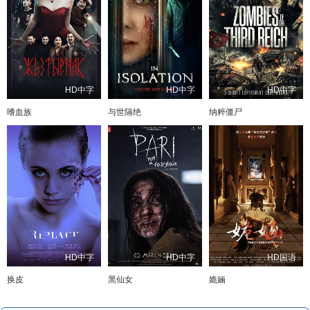
HD中字
HD中字
HD中字
嗜血族
与世隔绝
纳粹僵尸
HD中字
HD中字
HD国语
换皮
黑仙女
姽婳