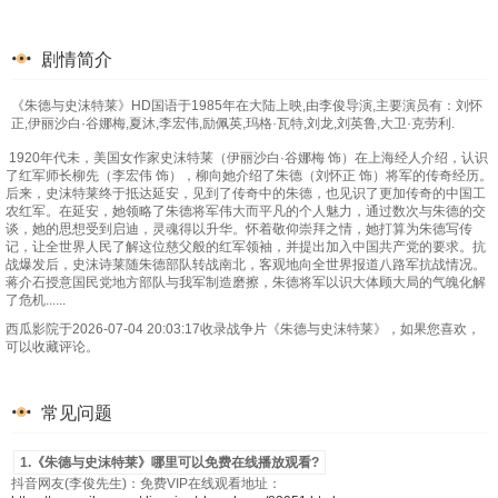
剧情简介
《朱德与史沫特莱》HD国语于1985年在大陆上映,由李俊导演,主要演员有：刘怀
正,伊丽沙白·谷娜梅,夏沐,李宏伟,励佩英,玛格·瓦特,刘龙,刘英鲁,大卫·克劳利.
1920年代未，美国女作家史沫特莱（伊丽沙白·谷娜梅 饰）在上海经人介绍，认识
了红军师长柳先（李宏伟 饰），柳向她介绍了朱德（刘怀正 饰）将军的传奇经历。
后来，史沫特莱终于抵达延安，见到了传奇中的朱德，也见识了更加传奇的中国工
农红军。在延安，她领略了朱德将军伟大而平凡的个人魅力，通过数次与朱德的交
谈，她的思想受到启迪，灵魂得以升华。怀着敬仰崇拜之情，她打算为朱德写传
记，让全世界人民了解这位慈父般的红军领袖，并提出加入中国共产党的要求。抗
战爆发后，史沫诗莱随朱德部队转战南北，客观地向全世界报道八路军抗战情况。
蒋介石授意国民党地方部队与我军制造磨擦，朱德将军以识大体顾大局的气魄化解
了危机......
西瓜影院于2026-07-04 20:03:17收录战争片《朱德与史沫特莱》，如果您喜欢，
可以收藏评论。
常见问题
1.《朱德与史沫特莱》哪里可以免费在线播放观看?
抖音网友(李俊先生)：免费VIP在线观看地址：