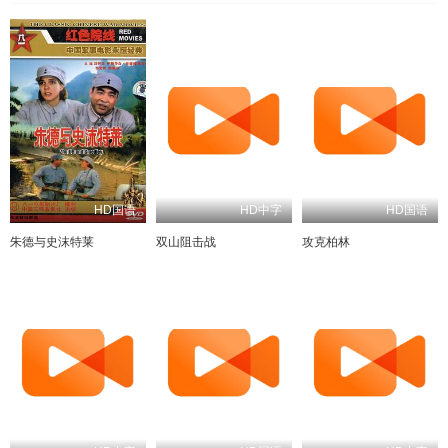
HD国语
HD中字
HD国语
朱德与史沫特莱
双山阻击战
攻克柏林