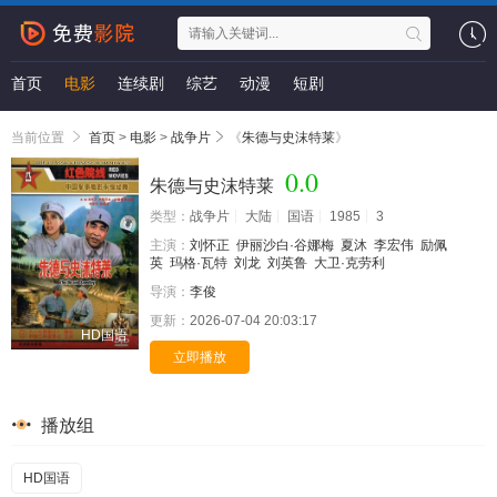
首页
电影
连续剧
综艺
动漫
短剧
当前位置
首页
>
电影
>
战争片
《
朱德与史沫特莱
》
0.0
朱德与史沫特莱
类型：
战争片
大陆
国语
1985
3
主演：
刘怀正
伊丽沙白·谷娜梅
夏沐
李宏伟
励佩
英
玛格·瓦特
刘龙
刘英鲁
大卫·克劳利
导演：
李俊
更新：
2026-07-04 20:03:17
HD国语
立即播放
播放组
HD国语