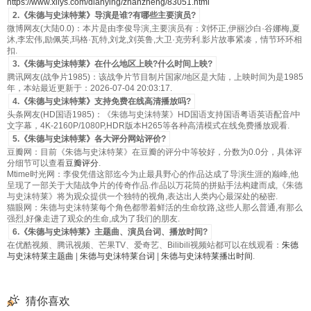
https://www.xilys.com/dianying/zhanzheng/83051.html
2.《朱德与史沫特莱》导演是谁?有哪些主要演员?
微博网友(大陆0.0)：本片是由李俊导演,主要演员有：刘怀正,伊丽沙白·谷娜梅,夏
沐,李宏伟,励佩英,玛格·瓦特,刘龙,刘英鲁,大卫·克劳利.影片故事紧凑，情节环环相
扣.
3.《朱德与史沫特莱》在什么地区上映?什么时间上映?
腾讯网友(战争片1985)：该战争片节目制片国家/地区是大陆，上映时间为是1985
年，本站最近更新于：2026-07-04 20:03:17.
4.《朱德与史沫特莱》支持免费在线高清播放吗?
头条网友(HD国语1985)：《朱德与史沫特莱》HD国语支持国语粤语英语配音/中
文字幕，4K-2160P/1080P,HDR版本H265等各种高清模式在线免费播放观看.
5.《朱德与史沫特莱》各大评分网站评价?
豆瓣网：目前《朱德与史沫特莱》在豆瓣的评分中等较好，分数为0.0分，具体评
分细节可以查看
豆瓣评分
.
Mtime时光网：李俊凭借这部迄今为止最具野心的作品达成了导演生涯的巅峰,他
呈现了一部关于大陆战争片的传奇作品.作品以万花筒的拼贴手法构建而成,《朱德
与史沫特莱》将为观众提供一个独特的视角,表达出人类内心最深处的秘密.
猫眼网：朱德与史沫特莱每个角色都带着鲜活的生命纹路,这些人那么普通,有那么
强烈,好像走进了观众的生命,成为了我们的朋友.
6.《朱德与史沫特莱》主题曲、演员台词、播放时间?
在优酷视频、腾讯视频、芒果TV、爱奇艺、Bilibili视频站都可以在线观看：
朱德
与史沫特莱主题曲
|
朱德与史沫特莱台词
|
朱德与史沫特莱播出时间
.
猜你喜欢