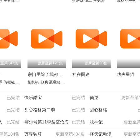
杰
王睿祥
刘洋
邓杰
姚培华
游军
张安琪
溪林
忻子约
至第147集
更新至第121集
更新至第38集
陆
宗门里除了我都是卧底
神在囧途
功夫星猫
琛
铭舜
倚栏桡
高嗣航
张恩泽
朱泓熹
杨凯祺
赵熠彤
李星泽
小浣
赵爽
王冰甜
温溪
聂曦映
郭若林
蔡娜
李逸
齐璇
陆泊云
尹博一
李哎
桑毓泽
张家辉
麻雀
黄玮
张桐铭
张雪敏
阿福
王和奕
傅婷云
杨昕燃
王维帅
幽幽
孔天畅
刘飞
已完结
快乐酷宝
已完结
仙逆
更新至第1
已完结
甜心格格第二季
已完结
甜心格格
人
已完结
赛尔号第11季裂空沧海
已完结
牧神记
更新至第
至第184集
万界独尊
更新至第404集
择天记动漫
更新至第