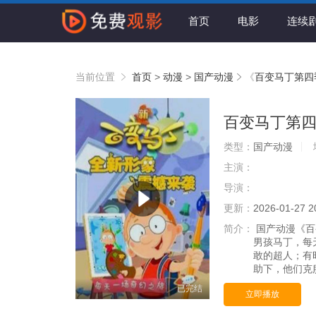
首页
电影
连续
当前位置
首页
>
动漫
>
国产动漫
《
百变马丁第四
百变马丁第
类型：
国产动漫
主演：
导演：
更新：
2026-01-27 2
简介：
国产动漫《百
男孩马丁，每
敢的超人；有
助下，他们克
已完结
立即播放