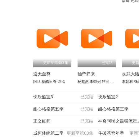
廖琦
史旭
更新至第483集
已完结
更新
逆天至尊
仙帝归来
灵武大
阿旦
糖醋里脊
诗福
杨超然
李蝉妃
静宸
黄进泽
李翰林
杨富禄
钱
姚
快乐酷宝3
已完结
快乐酷宝2
甜心格格第五季
已完结
甜心格格第三季
正义红师
已完结
神奇阿呦之最强流星
成何体统第二季
更新至第03集
斗破苍穹年番
更新