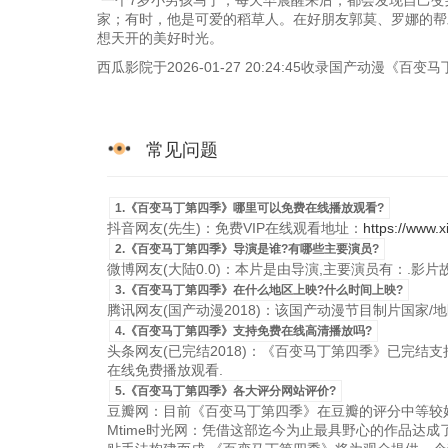
一个7岁小男孩马丁，每天早晨醒来后，都会发现自己变
家；有时，他是可爱的稻草人。在好朋友郭莫、罗娜的帮
想天开的美好时光。
西瓜影院于2026-01-27 20:24:45收录国产动漫
常见问题
1.《百变马丁第四季》哪里可以免费在线播放观看?
抖音网友(先生)：免费VIP在线观看地址：
https://www.
2.《百变马丁第四季》导演是谁?有哪些主要演员?
微博网友(大陆0.0)：本片是由导演,主要演员有：.影
3.《百变马丁第四季》在什么地区上映?什么时间上映?
腾讯网友(国产动漫2018)：该国产动漫节目制片国家/地区是
4.《百变马丁第四季》支持免费在线高清播放吗?
头条网友(已完结2018)：《百变马丁第四季》已完结支持国
在线免费播放观看.
5.《百变马丁第四季》各大评分网站评价?
豆瓣网：目前《百变马丁第四季》在豆瓣的评分中等较好
Mtime时光网：凭借这部迄今为止最具野心的作品达