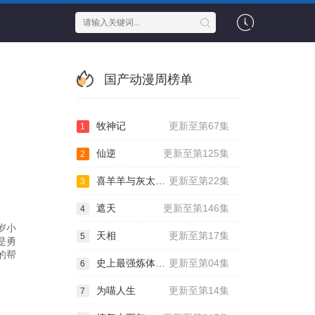
国产动漫周榜单
牧神记
更新至第67集
1
仙逆
更新至第125集
2
喜羊羊与灰太狼之古古怪界有古怪
更新至第22集
3
遮天
更新至第146集
4
岁小
天相
更新至第17集
5
是勇
的帮
史上最强炼体老祖
更新至第04集
6
为喵人生
更新至第14集
7