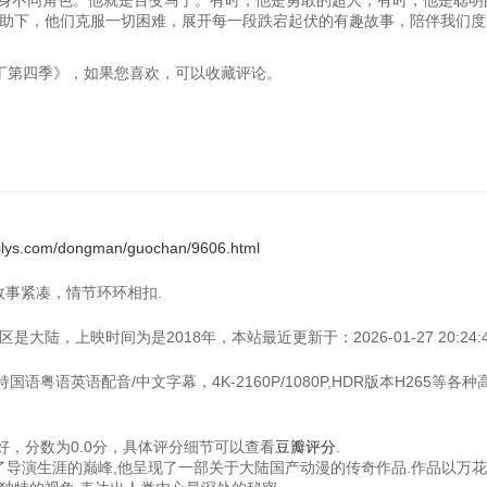
身不同角色。他就是百变马丁。有时，他是勇敢的超人；有时，他是聪明
助下，他们克服一切困难，展开每一段跌宕起伏的有趣故事，陪伴我们度
《百变马丁第四季》，如果您喜欢，可以收藏评论。
xilys.com/dongman/guochan/9606.html
片故事紧凑，情节环环相扣.
大陆，上映时间为是2018年，本站最近更新于：2026-01-27 20:24:4
语粤语英语配音/中文字幕，4K-2160P/1080P,HDR版本H265等各
，分数为0.0分，具体评分细节可以查看
豆瓣评分
.
成了导演生涯的巅峰,他呈现了一部关于大陆国产动漫的传奇作品.作品以万