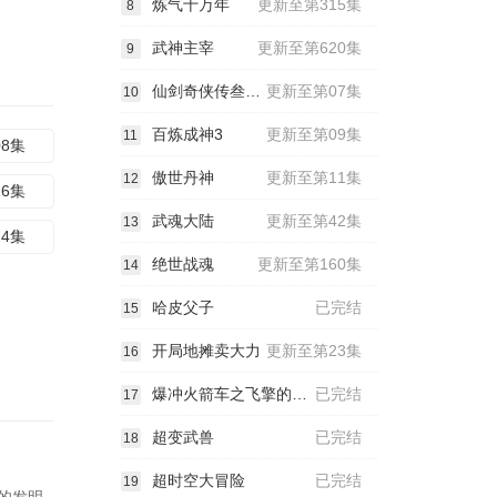
炼气十万年
更新至第315集
8
武神主宰
更新至第620集
9
仙剑奇侠传叁动漫
更新至第07集
10
百炼成神3
更新至第09集
11
08集
傲世丹神
更新至第11集
12
16集
武魂大陆
更新至第42集
13
24集
绝世战魂
更新至第160集
14
哈皮父子
已完结
15
开局地摊卖大力
更新至第23集
16
爆冲火箭车之飞擎的召唤
已完结
17
超变武兽
已完结
18
超时空大冒险
已完结
19