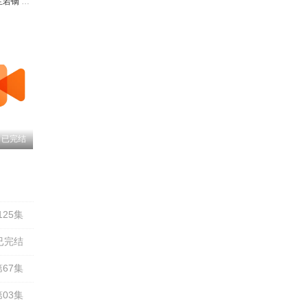
兰若镝
Akira明
陆敏悦
关帅
张妮
已完结
刘英杰
刘一鸣
唐明冬
赵熠彤
黄伟忠
25集
已完结
67集
03集