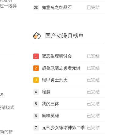
的发明
过一段异
如意兔之红晶石
已完结
20
国产动漫月榜单
变态生理研讨会
已完结
1
超兽武装之勇者无惧
已完结
2
铠甲勇士刑天
已完结
3
端脑
已完结
4
5.
我的三体
已完结
5
种高清模式
疯味英雄
已完结
6
元气少女缘结神第二季
已完结
7
花筒的拼