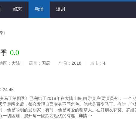
剧
综艺
动漫
短剧
季
》
0.0
四季
地区：
大陆
语言：
国语
年份：
2018
点击：
4
0:24:45
变马丁第四季》已完结于2018年在大陆上映,由导演,主要演员有： 一个7
天早晨醒来后，都会发现自己变身不同角色。他就是百变马丁。有时，他
时，他是聪明的发明家；有时，他是可爱的稻草人。在好朋友郭莫、罗娜
服一切困难，展开每一段跌宕起伏的有趣...
详情