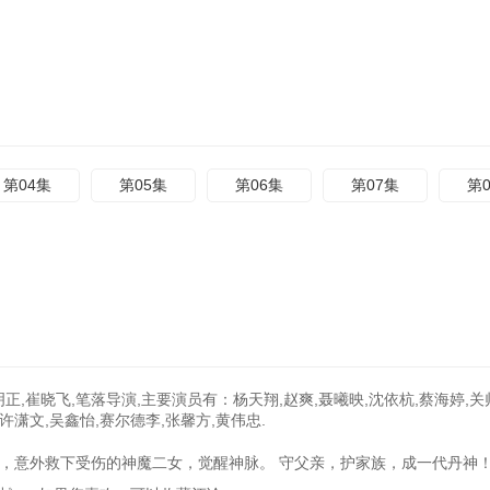
第04集
第05集
第06集
第07集
第
正,崔晓飞,笔落导演,主要演员有：杨天翔,赵爽,聂曦映,沈依杭,蔡海婷,关帅
,许潇文,吴鑫怡,赛尔德李,张馨方,黄伟忠.
意外救下受伤的神魔二女，觉醒神脉。 守父亲，护家族，成一代丹神