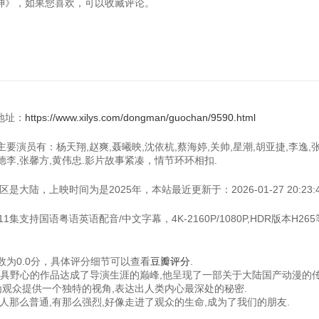
《傲世丹神》，如果您喜欢，可以收藏评论。
地址：
https://www.xilys.com/dongman/guochan/9590.html
主要演员有：杨天翔,赵爽,聂曦映,沈依杭,蔡海婷,关帅,星潮,胡亚捷,李逸,
尔德李,张馨方,黄伟忠.影片故事紧凑，情节环环相扣.
大陆，上映时间为是2025年，本站最近更新于：2026-01-27 20:23:4
集支持国语粤语英语配音/中文字幕，4K-2160P/1080P,HDR版本H26
为0.0分，具体评分细节可以查看
豆瓣评分
.
止最具野心的作品达成了导演生涯的巅峰,他呈现了一部关于大陆国产动漫的
为观众提供一个独特的视角,表达出人类内心最深处的秘密.
人那么普通,有那么强烈,好像走进了观众的生命,成为了我们的朋友.