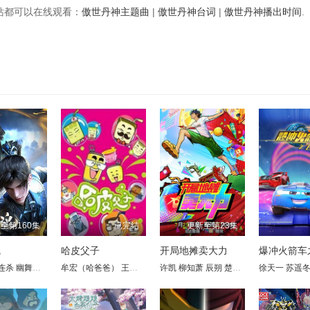
视频站都可以在线观看：
傲世丹神主题曲
|
傲世丹神台词
|
傲世丹神播出时间
.
至第160集
已完结
更新至第23集
魂
哈皮父子
开局地摊卖大力
连杀
钱琛
幽舞越山
孔天畅
杨潇然
玥辰
牟宏（哈爸爸）
李轻扬
唐明冬
枣儿
陈曙阳
夏浚凯
王婧欣（皮儿子）
许潇文
关帅
吴鑫怡
许凯
乔耀辉
柳知萧
赛尔德李
刘中正
辰朔
任景行
张馨方
楚衔
张恩泽
陈诗语
黄伟忠
徐天一
林帽帽
由越
苏遥
杨瑞
柳