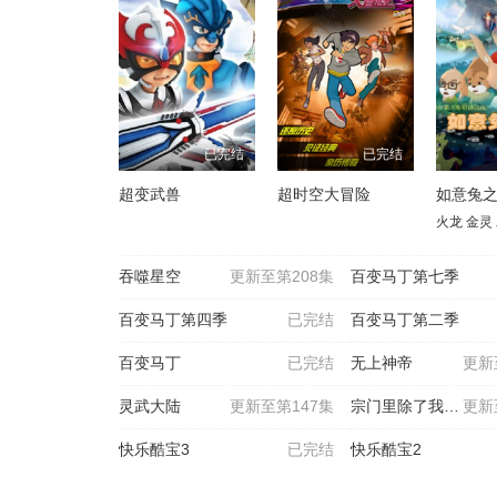
已完结
已完结
超变武兽
超时空大冒险
如意兔
火龙
金灵
吞噬星空
更新至第208集
百变马丁第七季
百变马丁第四季
已完结
百变马丁第二季
百变马丁
已完结
无上神帝
更新
灵武大陆
更新至第147集
宗门里除了我都是卧底
更新
快乐酷宝3
已完结
快乐酷宝2