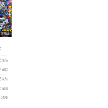
已完结
安
贞季
赵广明
周昕
李璐
已完结
已完结
已完结
已完结
25集