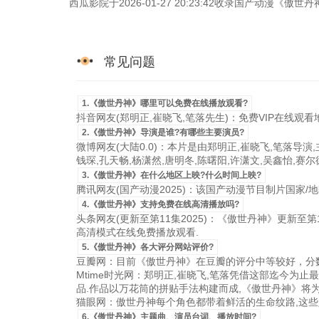
西瓜影院于2026-01-27 20:23:42收录国产动漫
常见问题
1.《傲世丹神》哪里可以免费在线播放观看?
抖音网友(郑明正,崔晓飞,笔落先生)：免费VIP在线观看
2.《傲世丹神》导演是谁?有哪些主要演员?
微博网友(大陆0.0)：本片是由郑明正,崔晓飞,笔落导演,
钱琛,孔天畅,杨潇然,唐明冬,陈曙阳,许潇文,吴鑫怡,赛
3.《傲世丹神》在什么地区上映?什么时间上映?
腾讯网友(国产动漫2025)：该国产动漫节目制片国家/地区是
4.《傲世丹神》支持免费在线高清播放吗?
头条网友(更新至第11集2025)：《傲世丹神》更新至第11
高清模式在线免费播放观看.
5.《傲世丹神》各大评分网站评价?
豆瓣网：目前《傲世丹神》在豆瓣的评分中等较好，分数
Mtime时光网：郑明正,崔晓飞,笔落凭借这部迄今为
品.作品以万花筒的拼贴手法构建而成,《傲世丹神》将
猫眼网：傲世丹神每个角色都带着鲜活的生命纹路,这些
6.《傲世丹神》主题曲、演员台词、播放时间?