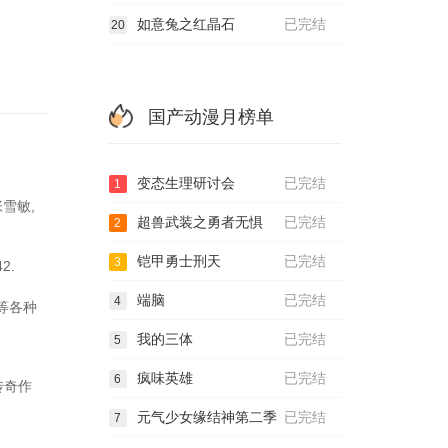
如意兔之红晶石
已完结
20
国产动漫月榜单
变态生理研讨会
已完结
1
张雪敏,
超兽武装之勇者无惧
已完结
2
铠甲勇士刑天
已完结
3
2.
端脑
已完结
4
5等各种
我的三体
已完结
5
疯味英雄
已完结
6
传奇作
元气少女缘结神第二季
已完结
7