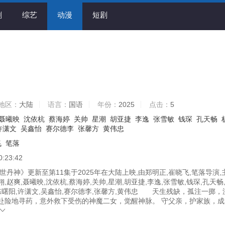
剧
综艺
动漫
短剧
地区：
大陆
语言：
国语
年份：
2025
点击：
5
聂曦映
沈依杭
蔡海婷
关帅
星潮
胡亚捷
李逸
张雪敏
钱琛
孔天畅
许潇文
吴鑫怡
赛尔德李
张馨方
黄伟忠
飞
笔落
0:23:42
丹神》更新至第11集于2025年在大陆上映,由郑明正,崔晓飞,笔落导演,
,赵爽,聂曦映,沈依杭,蔡海婷,关帅,星潮,胡亚捷,李逸,张雪敏,钱琛,孔天畅
,陈曙阳,许潇文,吴鑫怡,赛尔德李,张馨方,黄伟忠 天生残缺，孤注一掷，
赴险地寻药，意外救下受伤的神魔二女，觉醒神脉。 守父亲，护家族，成