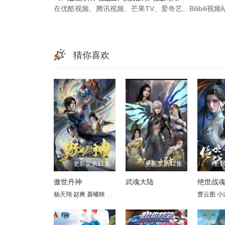
在优酷视频、腾讯视频、芒果TV、爱奇艺、Bilibili
猜你喜欢
更新至第11集
更新至第42集
更新
傲世丹神
武魂大陆
绝世战
杨天翔
赵爽
聂曦映
沈依杭
蔡海婷
关帅
星潮
胡亚捷
李逸
曹云图
张雪敏
小