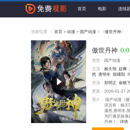
首页
电影
连续
当前位置
首页
>
动漫
>
国产动漫
《
傲世丹神
》
0.0
傲世丹神
类型：
国产动漫
主演：
杨天翔
赵爽
然
唐明冬
陈曙阳
导演：
郑明正
崔晓
更新：
2026-01-27 2
简介：
国产动漫《傲世
演员有：杨天翔
潇然,唐明冬
为打通灵脉身
更新至第11集
丹神！...
详情