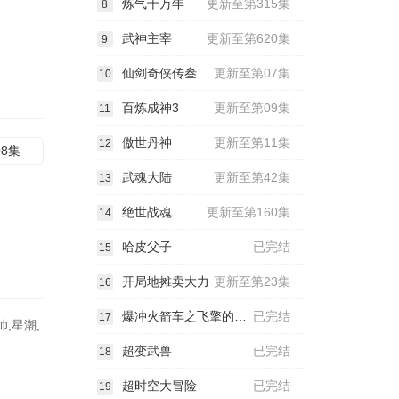
炼气十万年
更新至第315集
8
武神主宰
更新至第620集
9
仙剑奇侠传叁动漫
更新至第07集
10
百炼成神3
更新至第09集
11
傲世丹神
更新至第11集
12
08集
武魂大陆
更新至第42集
13
绝世战魂
更新至第160集
14
哈皮父子
已完结
15
开局地摊卖大力
更新至第23集
16
爆冲火箭车之飞擎的召唤
已完结
17
,星潮,
超变武兽
已完结
18
！
超时空大冒险
已完结
19