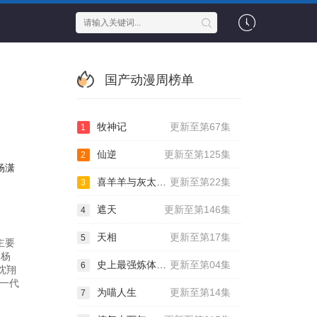
国产动漫周榜单
牧神记
更新至第67集
1
仙逆
更新至第125集
2
杨潇
喜羊羊与灰太狼之古古怪界有古怪
更新至第22集
3
遮天
更新至第146集
4
天相
更新至第17集
5
主要
,杨
史上最强炼体老祖
更新至第04集
6
沈翔
一代
为喵人生
更新至第14集
7