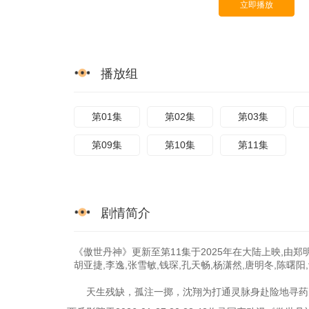
立即播放
播放组
第01集
第02集
第03集
第09集
第10集
第11集
剧情简介
《傲世丹神》更新至第11集于2025年在大陆上映,由郑明
胡亚捷,李逸,张雪敏,钱琛,孔天畅,杨潇然,唐明冬,陈曙阳
天生残缺，孤注一掷，沈翔为打通灵脉身赴险地寻药，