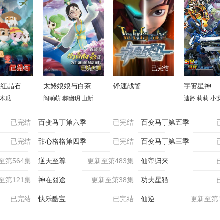
已完结
已完结
已完结
之红晶石
太姥娘娘与白茶仙子
锋速战警
宇宙星神
木瓜
阎萌萌
郝幽玥
山新
张杰
龚格尔
姜广涛
边江
杨莹
郑小璞
迪路
陆建艺
莉莉
小
皇
已完结
百变马丁第六季
已完结
百变马丁第五季
已完结
甜心格格第四季
已完结
百变马丁第三季
至第564集
逆天至尊
更新至第483集
仙帝归来
至第121集
神在囧途
更新至第38集
功夫星猫
已完结
快乐酷宝
已完结
仙逆
更新至第1