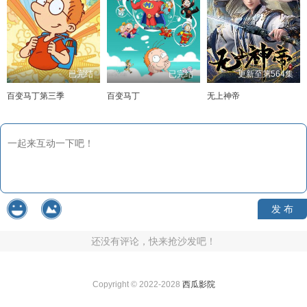
已完结
已完结
更新至第564集
百变马丁第三季
百变马丁
无上神帝
发 布
还没有评论，快来抢沙发吧！
Copyright © 2022-2028
西瓜影院