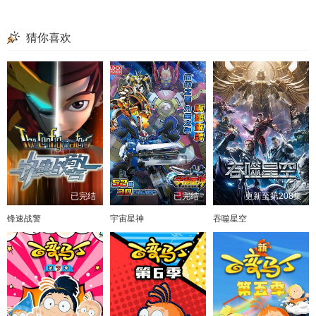
猜你喜欢
已完结
已完结
更新至第208集
锋速战警
宇宙星神
吞噬星空