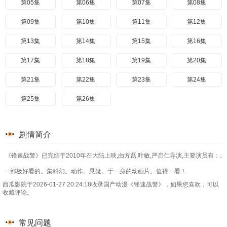
第05集
第06集
第07集
第08集
第09集
第10集
第11集
第12集
第13集
第14集
第15集
第16集
第17集
第18集
第19集
第20集
第21集
第22集
第23集
第24集
第25集
第26集
剧情简介
《锋速战警》已完结于2010年在大陆上映,由方磊,叶敏,严启仁导演,主要演员有：.
一部极好看的。集科幻。动作。悬疑。于一身的动画片。值得一看！
西瓜影院于2026-01-27 20:24:18收录国产动漫《锋速战警》，如果您喜欢，可以
收藏评论。
常见问题