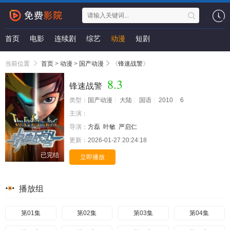
首页
电影
连续剧
综艺
动漫
短剧
当前位置
首页
>
动漫
>
国产动漫
《
锋速战警
》
8.3
锋速战警
类型：
国产动漫
大陆
国语
2010
6
主演：
导演：
方磊
叶敏
严启仁
更新：
2026-01-27 20:24:18
已完结
立即播放
播放组
第01集
第02集
第03集
第04集