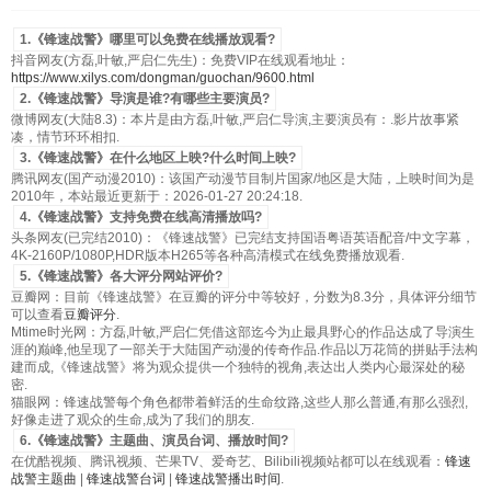
1.《锋速战警》哪里可以免费在线播放观看?
抖音网友(方磊,叶敏,严启仁先生)：免费VIP在线观看地址：
https://www.xilys.com/dongman/guochan/9600.html
2.《锋速战警》导演是谁?有哪些主要演员?
微博网友(大陆8.3)：本片是由方磊,叶敏,严启仁导演,主要演员有：.影片故事紧
凑，情节环环相扣.
3.《锋速战警》在什么地区上映?什么时间上映?
腾讯网友(国产动漫2010)：该国产动漫节目制片国家/地区是大陆，上映时间为是
2010年，本站最近更新于：2026-01-27 20:24:18.
4.《锋速战警》支持免费在线高清播放吗?
头条网友(已完结2010)：《锋速战警》已完结支持国语粤语英语配音/中文字幕，
4K-2160P/1080P,HDR版本H265等各种高清模式在线免费播放观看.
5.《锋速战警》各大评分网站评价?
豆瓣网：目前《锋速战警》在豆瓣的评分中等较好，分数为8.3分，具体评分细节
可以查看
豆瓣评分
.
Mtime时光网：方磊,叶敏,严启仁凭借这部迄今为止最具野心的作品达成了导演生
涯的巅峰,他呈现了一部关于大陆国产动漫的传奇作品.作品以万花筒的拼贴手法构
建而成,《锋速战警》将为观众提供一个独特的视角,表达出人类内心最深处的秘
密.
猫眼网：锋速战警每个角色都带着鲜活的生命纹路,这些人那么普通,有那么强烈,
好像走进了观众的生命,成为了我们的朋友.
6.《锋速战警》主题曲、演员台词、播放时间?
在优酷视频、腾讯视频、芒果TV、爱奇艺、Bilibili视频站都可以在线观看：
锋速
战警主题曲
|
锋速战警台词
|
锋速战警播出时间
.