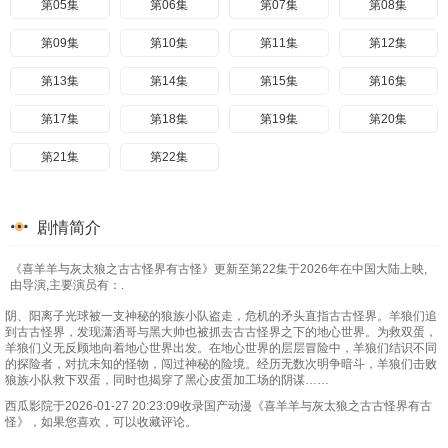
第05集
第06集
第07集
第08集
第09集
第10集
第11集
第12集
第13集
第14集
第15集
第16集
第17集
第18集
第19集
第20集
第21集
第22集
剧情简介
《喜羊羊与灰太狼之古古怪界有古怪》更新至第22集于2026年在中国大陆上映,
由导演,主要演员有：.
阴、阳离子光球被一支神秘的狼族小队盗走，危机的矛头直指古古怪界。羊狼们追
到古古怪界，发现潇洒哥与黑大帅也被抓去古古怪界之下的地心世界。为救双蛋，
羊狼们义无反顾地向着地心世界出发。在地心世界的层层冒险中，羊狼们结识不同
的探险者，对抗未知的怪物，闯过神秘的险境。经历无数次明争暗斗，羊狼们击败
狼族小队救下双蛋，同时也揭穿了黑心皮蛋加工场的阴谋……
西瓜影院于2026-01-27 20:23:09收录国产动漫《喜羊羊与灰太狼之古古怪界有古
怪》，如果您喜欢，可以收藏评论。