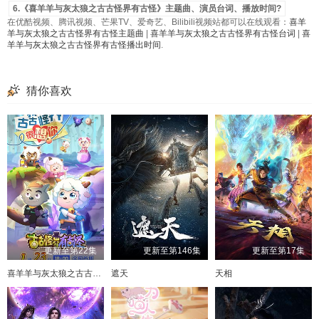
6.《喜羊羊与灰太狼之古古怪界有古怪》主题曲、演员台词、播放时间?
在优酷视频、腾讯视频、芒果TV、爱奇艺、Bilibili视频站都可以在线观看：
喜羊
羊与灰太狼之古古怪界有古怪主题曲
|
喜羊羊与灰太狼之古古怪界有古怪台词
|
喜
羊羊与灰太狼之古古怪界有古怪播出时间
.
猜你喜欢
更新至第22集
更新至第146集
更新至第17集
喜羊羊与灰太狼之古古怪界有古怪
遮天
天相