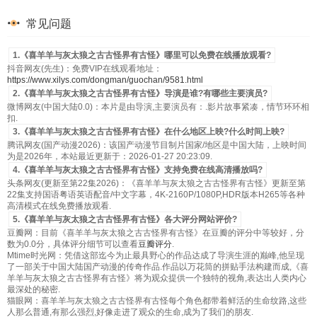
常见问题
1.《喜羊羊与灰太狼之古古怪界有古怪》哪里可以免费在线播放观看?
抖音网友(先生)：免费VIP在线观看地址：
https://www.xilys.com/dongman/guochan/9581.html
2.《喜羊羊与灰太狼之古古怪界有古怪》导演是谁?有哪些主要演员?
微博网友(中国大陆0.0)：本片是由导演,主要演员有：.影片故事紧凑，情节环环相
扣.
3.《喜羊羊与灰太狼之古古怪界有古怪》在什么地区上映?什么时间上映?
腾讯网友(国产动漫2026)：该国产动漫节目制片国家/地区是中国大陆，上映时间
为是2026年，本站最近更新于：2026-01-27 20:23:09.
4.《喜羊羊与灰太狼之古古怪界有古怪》支持免费在线高清播放吗?
头条网友(更新至第22集2026)：《喜羊羊与灰太狼之古古怪界有古怪》更新至第
22集支持国语粤语英语配音/中文字幕，4K-2160P/1080P,HDR版本H265等各种
高清模式在线免费播放观看.
5.《喜羊羊与灰太狼之古古怪界有古怪》各大评分网站评价?
豆瓣网：目前《喜羊羊与灰太狼之古古怪界有古怪》在豆瓣的评分中等较好，分
数为0.0分，具体评分细节可以查看
豆瓣评分
.
Mtime时光网：凭借这部迄今为止最具野心的作品达成了导演生涯的巅峰,他呈现
了一部关于中国大陆国产动漫的传奇作品.作品以万花筒的拼贴手法构建而成,《喜
羊羊与灰太狼之古古怪界有古怪》将为观众提供一个独特的视角,表达出人类内心
最深处的秘密.
猫眼网：喜羊羊与灰太狼之古古怪界有古怪每个角色都带着鲜活的生命纹路,这些
人那么普通,有那么强烈,好像走进了观众的生命,成为了我们的朋友.