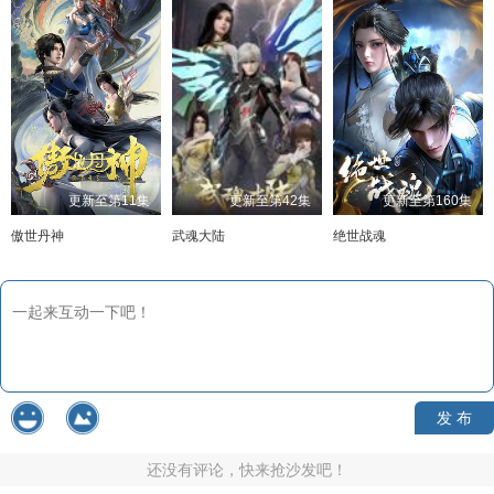
更新至第11集
更新至第42集
更新至第160集
傲世丹神
武魂大陆
绝世战魂
发 布
还没有评论，快来抢沙发吧！