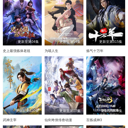
更新至第04集
更新至第14集
更新至第315集
史上最强炼体老祖
为喵人生
炼气十万年
更新至第620集
更新至第07集
更新至第09集
武神主宰
仙剑奇侠传叁动漫
百炼成神3