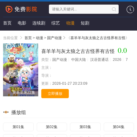
首页
电影
连续剧
综艺
动漫
短剧
当前位置
首页
>
动漫
>
国产动漫
《
喜羊羊与灰太狼之古古怪界有古怪
》
0.0
喜羊羊与灰太狼之古古怪界有古怪
类型：
国产动漫
中国大陆
汉语普通话
2026
7
主演：
导演：
更新：
2026-01-27 20:23:09
更新至第22集
立即播放
播放组
第01集
第02集
第03集
第04集