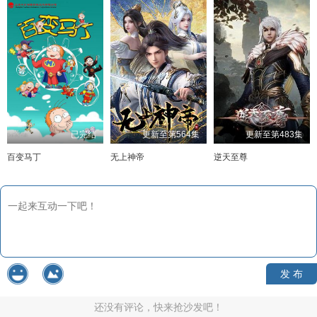
已完结
更新至第564集
更新至第483集
百变马丁
无上神帝
逆天至尊
发 布
还没有评论，快来抢沙发吧！