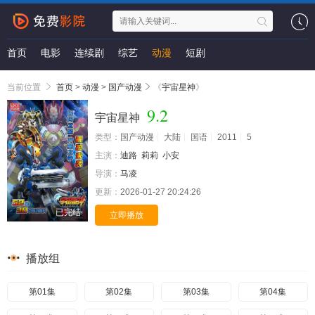
首页
电影
连续剧
综艺
动漫
短剧
当前位置
首页
>
动漫
>
国产动漫
《
宇宙星神
》
9.2
宇宙星神
类型：
国产动漫
大陆
国语
2011
5
主演：
迪路
莉莉
小安
导演：
马凌
更新：
2026-01-27 20:24:26
已完结
立即播放
播放组
第01集
第02集
第03集
第04集