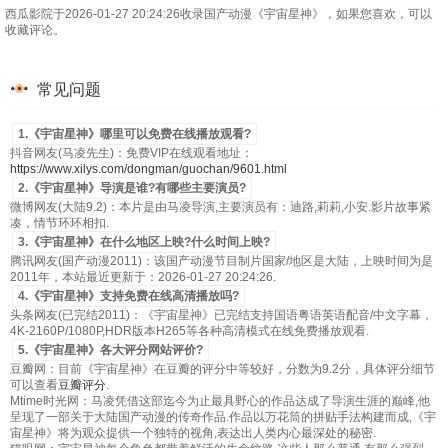
西瓜影院于2026-01-27 20:24:26收录国产动漫《宇宙星神》，如果您喜欢，可以
收藏评论。
常见问题
1.《宇宙星神》哪里可以免费在线播放观看?
抖音网友(马凌先生)：免费VIP在线观看地址：
https://www.xilys.com/dongman/guochan/9601.html
2.《宇宙星神》导演是谁?有哪些主要演员?
微博网友(大陆9.2)：本片是由马凌导演,主要演员有：迪路,莉莉,小安.影片故事紧
凑，情节环环相扣.
3.《宇宙星神》在什么地区上映?什么时间上映?
腾讯网友(国产动漫2011)：该国产动漫节目制片国家/地区是大陆，上映时间为是
2011年，本站最近更新于：2026-01-27 20:24:26.
4.《宇宙星神》支持免费在线高清播放吗?
头条网友(已完结2011)：《宇宙星神》已完结支持国语粤语英语配音/中文字幕，
4K-2160P/1080P,HDR版本H265等各种高清模式在线免费播放观看.
5.《宇宙星神》各大评分网站评价?
豆瓣网：目前《宇宙星神》在豆瓣的评分中等较好，分数为9.2分，具体评分细节
可以查看
豆瓣评分
.
Mtime时光网：马凌凭借这部迄今为止最具野心的作品达成了导演生涯的巅峰,他
呈现了一部关于大陆国产动漫的传奇作品.作品以万花筒的拼贴手法构建而成,《宇
宙星神》将为观众提供一个独特的视角,表达出人类内心最深处的秘密.