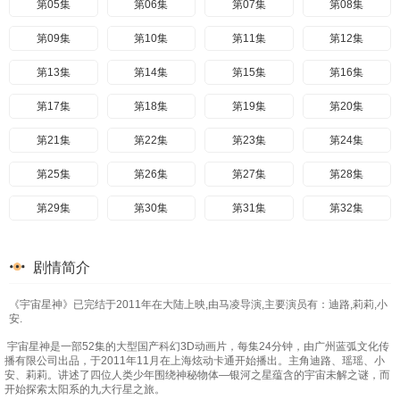
第05集
第06集
第07集
第08集
第09集
第10集
第11集
第12集
第13集
第14集
第15集
第16集
第17集
第18集
第19集
第20集
第21集
第22集
第23集
第24集
第25集
第26集
第27集
第28集
第29集
第30集
第31集
第32集
第33集
第34集
第35集
第36集
剧情简介
第37集
第38集
第39集
第40集
《宇宙星神》已完结于2011年在大陆上映,由马凌导演,主要演员有：迪路,莉莉,小
第41集
第42集
第43集
第44集
安.
第45集
第46集
第47集
第48集
宇宙星神是一部52集的大型国产科幻3D动画片，每集24分钟，由广州蓝弧文化传
播有限公司出品，于2011年11月在上海炫动卡通开始播出。主角迪路、瑶瑶、小
安、莉莉。讲述了四位人类少年围绕神秘物体—银河之星蕴含的宇宙未解之谜，而
第49集
第50集
第51集
第52集
开始探索太阳系的九大行星之旅。