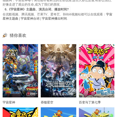
猫眼网：宇宙星神每个角色都带着鲜活的生命纹路,这些人那么普通,有那么强烈,
好像走进了观众的生命,成为了我们的朋友.
6.《宇宙星神》主题曲、演员台词、播放时间?
在优酷视频、腾讯视频、芒果TV、爱奇艺、Bilibili视频站都可以在线观看：
宇宙
星神主题曲
|
宇宙星神台词
|
宇宙星神播出时间
.
猜你喜欢
已完结
更新至第208集
已完结
宇宙星神
吞噬星空
百变马丁第七季