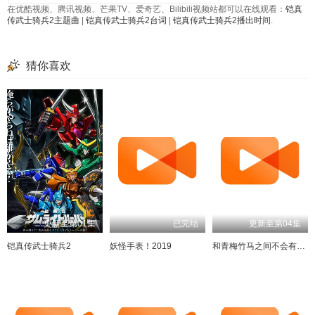
在优酷视频、腾讯视频、芒果TV、爱奇艺、Bilibili视频站都可以在线观看：
铠真
传武士骑兵2主题曲
|
铠真传武士骑兵2台词
|
铠真传武士骑兵2播出时间
.
猜你喜欢
更新至第01集
已完结
更新至第04集
铠真传武士骑兵2
妖怪手表！2019
和青梅竹马之间不会有恋爱喜剧