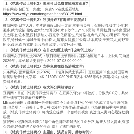
1.《铠真传武士骑兵2》哪里可以免费在线播放观看?
抖音网友(藤田阳一先生)：免费VIP在线观看地址：
https://www.xilys.com/dongman/rihan/83125.html
2.《铠真传武士骑兵2》导演是谁?有哪些主要演员?
微博网友(日本0.0)：本片是由藤田阳一导演,主要演员有：石桥阳彩,榎木淳弥,村
濑步,武内骏辅,熊谷健太郎,增田俊树,木下纱华,Lynn,下野纮,草尾毅,野岛裕史,置鲇
龙太郎,佐佐木望,西村朋纮,小西克幸,佐藤拓也,鸟海浩辅,寺岛拓笃,杉田智和,天崎
滉平,铃村健一,泽城千春,竹内良太,远藤大智,熊谷俊辉,坂本真绫,子安武人,前野智
昭,远藤绫,白熊宽嗣.影片故事紧凑，情节环环相扣.
3.《铠真传武士骑兵2》在什么地区上映?什么时间上映?
腾讯网友(日韩动漫2026)：该日韩动漫节目制片国家/地区是日本，上映时间为是
2026年，本站最近更新于：2026-07-08 00:00:09.
4.《铠真传武士骑兵2》支持免费在线高清播放吗?
头条网友(更新至第01集2026)：《铠真传武士骑兵2》更新至第01集支持国语粤
语英语配音/中文字幕，4K-2160P/1080P,HDR版本H265等各种高清模式在线免
费播放观看.
5.《铠真传武士骑兵2》各大评分网站评价?
豆瓣网：目前《铠真传武士骑兵2》在豆瓣的评分中等较好，分数为0.0分，具体
评分细节可以查看
豆瓣评分
.
Mtime时光网：藤田阳一凭借这部迄今为止最具野心的作品达成了导演生涯的巅
峰,他呈现了一部关于日本日韩动漫的传奇作品.作品以万花筒的拼贴手法构建而
成,《铠真传武士骑兵2》将为观众提供一个独特的视角,表达出人类内心最深处的
秘密.
猫眼网：铠真传武士骑兵2每个角色都带着鲜活的生命纹路,这些人那么普通,有那
么强烈,好像走进了观众的生命,成为了我们的朋友.
6.《铠真传武士骑兵2》主题曲、演员台词、播放时间?