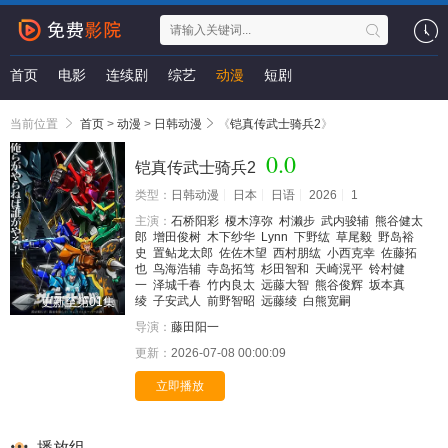
首页
电影
连续剧
综艺
动漫
短剧
当前位置
首页
>
动漫
>
日韩动漫
《
铠真传武士骑兵2
》
0.0
铠真传武士骑兵2
类型：
日韩动漫
日本
日语
2026
1
主演：
石桥阳彩
榎木淳弥
村濑步
武内骏辅
熊谷健太
郎
增田俊树
木下纱华
Lynn
下野纮
草尾毅
野岛裕
史
置鲇龙太郎
佐佐木望
西村朋纮
小西克幸
佐藤拓
也
鸟海浩辅
寺岛拓笃
杉田智和
天崎滉平
铃村健
一
泽城千春
竹内良太
远藤大智
熊谷俊辉
坂本真
绫
子安武人
前野智昭
远藤绫
白熊宽嗣
更新至第01集
导演：
藤田阳一
更新：
2026-07-08 00:00:09
立即播放
播放组