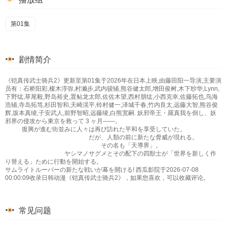
第01集
剧情简介
《铠真传武士骑兵2》更新至第01集于2026年在日本上映,由藤田阳一导演,主要演
员有：石桥阳彩,榎木淳弥,村濑步,武内骏辅,熊谷健太郎,增田俊树,木下纱华,Lynn,
下野纮,草尾毅,野岛裕史,置鲇龙太郎,佐佐木望,西村朋纮,小西克幸,佐藤拓也,鸟海
浩辅,寺岛拓笃,杉田智和,天崎滉平,铃村健一,泽城千春,竹内良太,远藤大智,熊谷俊
辉,坂本真绫,子安武人,前野智昭,远藤绫,白熊宽嗣. 妖邪帝王・羅真我を倒し、妖
邪界の侵攻から東京を救って 3 ヶ月――。
復興が進む街並みに人々は再び訪れた平和を享受していた。
だが、人類の前に新たな脅威が現れる。
その名も「天導界」。
ヤシマノサグメとその配下の四獣士が「世界を新しく作
り替える」ために行動を開始する。
サムライトルーパーの新たな戦いが幕を開ける! 西瓜影院于2026-07-08
00:00:09收录日韩动漫《铠真传武士骑兵2》，如果您喜欢，可以收藏评论。
常见问题