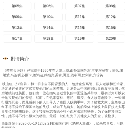
第05集
第06集
第07集
第08集
第09集
第10集
第11集
第12集
第13集
第14集
第15集
第16集
第17集
第18集
第19集
第20集
剧情简介
《梦醒天涯路》已完结于1995年在大陆上映,由孙清国导演,主要演员有：博弘,张
继波,马连骥,苏丽卡,姜鸿波,武福兴,梁青,田更,钱冬雨,狄剑青,方珍英.
映山红（张瑜 饰）和一群来自不同背景的人，包括企业高管、私人老板和艺术家，
决定通过偷渡的方式实现他们的出国梦想。计划是从中国南部边界偷渡至泰国，然
后继续前往美国。他们由一位在缅甸当过营长的中国退伍兵带领，最初以为可以安
全地实现他们的梦想。然而，在热带森林、毒蛇、瘟疫、食人族等危险中，一些同
行逐渐死去，而最后剩下的人却落入了泰国人贩的手中。为了拯救大家，主角映山
红不得不嫁给了泰国当地的头领，成为了九姨太。她的身体上被纹上象征姨太太尊
贵地位的蜥蜴纹身。这个转变标志着她不得不面对艰难的抉择，为了保护其他女
性，她不得不付出极大的牺牲。最后，映山红为了其他女人的安全，被枪杀。
西瓜影院于2026-05-10 12:02:21收录国产剧《梦醒天涯路》，如果您喜欢，可以