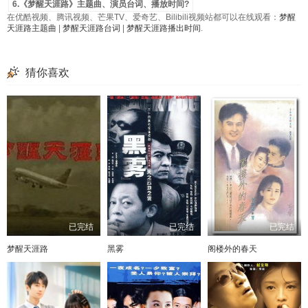
6.《梦醒天涯路》主题曲、演员台词、播放时间?
在优酷视频、腾讯视频、芒果TV、爱奇艺、Bilibili视频站都可以在线观看：
梦醒
天涯路主题曲
|
梦醒天涯路台词
|
梦醒天涯路播出时间
.
猜你喜欢
已完结
已完结
已完结
梦醒天涯路
黑雾
阁楼外的春天