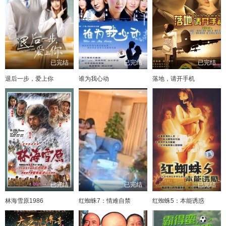
已完结
已完结
已完结
退后一步，爱上你
谁为我心动
落地，请开手机
已完结
已完结
已完结
林海雪原1986
红蜘蛛7：情难自禁
红蜘蛛5：本能诱惑