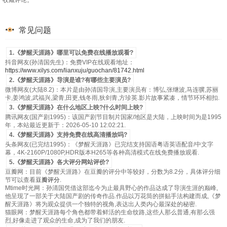
收藏评论。
常见问题
1.《梦醒天涯路》哪里可以免费在线播放观看?
抖音网友(孙清国先生)：免费VIP在线观看地址：
https://www.xilys.com/lianxuju/guochan/81742.html
2.《梦醒天涯路》导演是谁?有哪些主要演员?
微博网友(大陆8.2)：本片是由孙清国导演,主要演员有：博弘,张继波,马连骥,苏丽
卡,姜鸿波,武福兴,梁青,田更,钱冬雨,狄剑青,方珍英.影片故事紧凑，情节环环相扣.
3.《梦醒天涯路》在什么地区上映?什么时间上映?
腾讯网友(国产剧1995)：该国产剧节目制片国家/地区是大陆，上映时间为是1995
年，本站最近更新于：2026-05-10 12:02:21.
4.《梦醒天涯路》支持免费在线高清播放吗?
头条网友(已完结1995)：《梦醒天涯路》已完结支持国语粤语英语配音/中文字
幕，4K-2160P/1080P,HDR版本H265等各种高清模式在线免费播放观看.
5.《梦醒天涯路》各大评分网站评价?
豆瓣网：目前《梦醒天涯路》在豆瓣的评分中等较好，分数为8.2分，具体评分细
节可以查看
豆瓣评分
.
Mtime时光网：孙清国凭借这部迄今为止最具野心的作品达成了导演生涯的巅峰,
他呈现了一部关于大陆国产剧的传奇作品.作品以万花筒的拼贴手法构建而成,《梦
醒天涯路》将为观众提供一个独特的视角,表达出人类内心最深处的秘密.
猫眼网：梦醒天涯路每个角色都带着鲜活的生命纹路,这些人那么普通,有那么强
烈,好像走进了观众的生命,成为了我们的朋友.