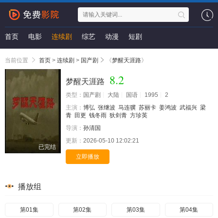
首页
电影
连续剧
综艺
动漫
短剧
当前位置
首页
>
连续剧
>
国产剧
《
梦醒天涯路
》
8.2
梦醒天涯路
类型：
国产剧
大陆
国语
1995
2
主演：
博弘
张继波
马连骥
苏丽卡
姜鸿波
武福兴
梁
青
田更
钱冬雨
狄剑青
方珍英
导演：
孙清国
更新：
2026-05-10 12:02:21
已完结
立即播放
播放组
第01集
第02集
第03集
第04集