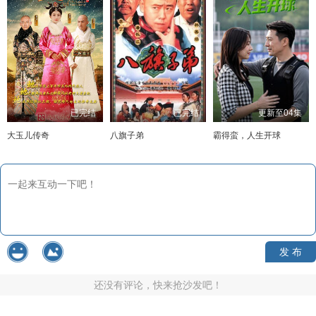
已完结
已完结
更新至04集
大玉儿传奇
八旗子弟
霸得蛮，人生开球
发 布
还没有评论，快来抢沙发吧！