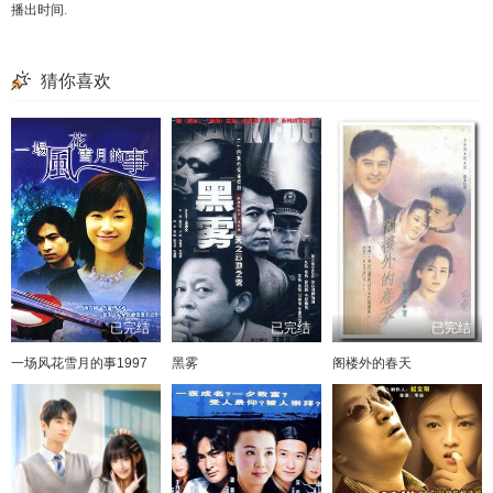
播出时间
.
猜你喜欢
已完结
已完结
已完结
一场风花雪月的事1997
黑雾
阁楼外的春天