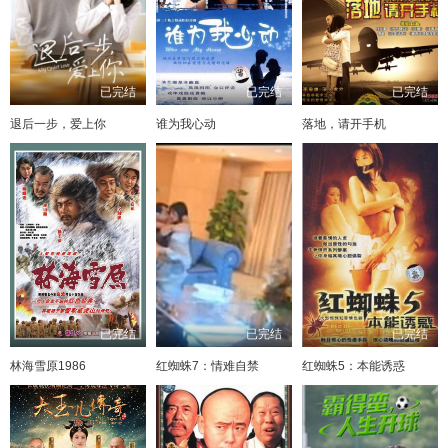
已完结
已完结
已完结
退后一步，爱上你
谁为我心动
落地，请开手机
已完结
已完结
已完结
林海雪原1986
红蜘蛛7：情难自禁
红蜘蛛5：本能诱惑