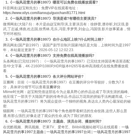
1.《一场风花雪月的事1997》哪里可以免费在线播放观看?
抖音网友(赵宝刚先生)：免费VIP在线观看地址：
https://www.xilys.com/lianxuju/guochan/81771.html
2.《一场风花雪月的事1997》导演是谁?有哪些主要演员?
微博网友(大陆7.6)：本片是由赵宝刚导演,主要演员有：徐静蕾,濮存昕,刘汉强,姜
武,丁志诚,傅彪,杜志国,徐秀林,毛乐,冯雷,李梦男,刘金山,冯国强.影片故事紧凑，情
节环环相扣.
3.《一场风花雪月的事1997》在什么地区上映?什么时间上映?
腾讯网友(国产剧1997)：该国产剧节目制片国家/地区是大陆，上映时间为是1997
年，本站最近更新于：2026-05-12 12:02:23.
4.《一场风花雪月的事1997》支持免费在线高清播放吗?
头条网友(已完结1997)：《一场风花雪月的事1997》已完结支持国语粤语英语配
音/中文字幕，4K-2160P/1080P,HDR版本H265等各种高清模式在线免费播放观
看.
5.《一场风花雪月的事1997》各大评分网站评价?
豆瓣网：目前《一场风花雪月的事1997》在豆瓣的评分中等较好，分数为7.6
分，具体评分细节可以查看
豆瓣评分
.
Mtime时光网：赵宝刚凭借这部迄今为止最具野心的作品达成了导演生涯的巅峰,
他呈现了一部关于大陆国产剧的传奇作品.作品以万花筒的拼贴手法构建而成,《一
场风花雪月的事1997》将为观众提供一个独特的视角,表达出人类内心最深处的秘
密.
猫眼网：一场风花雪月的事1997每个角色都带着鲜活的生命纹路,这些人那么普
通,有那么强烈,好像走进了观众的生命,成为了我们的朋友.
6.《一场风花雪月的事1997》主题曲、演员台词、播放时间?
在优酷视频、腾讯视频、芒果TV、爱奇艺、Bilibili视频站都可以在线观看：
一场
风花雪月的事1997主题曲
|
一场风花雪月的事1997台词
|
一场风花雪月的事1997