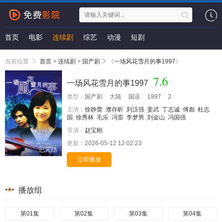
首页
电影
连续剧
综艺
动漫
短剧
当前位置
首页
>
连续剧
>
国产剧
《
一场风花雪月的事1997
》
7.6
一场风花雪月的事1997
类型：
国产剧
大陆
国语
1997
2
主演：
徐静蕾
濮存昕
刘汉强
姜武
丁志诚
傅彪
杜志
国
徐秀林
毛乐
冯雷
李梦男
刘金山
冯国强
导演：
赵宝刚
更新：
2026-05-12 12:02:23
已完结
立即播放
播放组
第01集
第02集
第03集
第04集