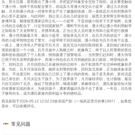
头，胆大沉着，冒死救出了潘小伟，并把监护对象安全交给了组织。这次事变触动
了潘小伟，他终于答应配合警方，劝说其大哥潘大伟交出小提琴，通过几天的接
触，月月和潘小伟这一对青年男女产生了朦胧的情感，而一直暗恋月月的刑警薛宇
的心里不是滋味，与此同时，我公安人员在几经波折后，获悉天龙帮帮主即将抵京
参佛拜庙，顺便接受潘家议和之礼——小提琴，于是侦破小组布下天罗地网，在潘
小伟的主动配合下，计定夺回国家财产，哪料节外生枝，潘大伟让潘小伟利用献琴
之际暗杀了天龙帮帮主，并携琴私逃。正当公安人员对潘大伟和小提琴进行搜捕
时，潘小伟竟瞒着大哥，偷出小提琴，冒险来见吕月月，在吕月月的劝说下，潘小
伟把小提琴悄悄交给了警方。小提琴终于回归祖国。潘小伟欲与吕月月南下出逃。
一路上，潘大伟等人严密监守吕月月，使其无法与组织取得联系，直到他们来到出
境前的最后一个小镇。吕月月趁中人熟睡之时，犹豫再三，终于以人民警察的责任
感和使命感战胜了个人私情，悄悄拨通了报警电话……当刑警们赶到时，潘大伟等
已死于同天龙帮的厮杀中，而潘小伟也在吕月月和她的队友们面前，绝望地自杀
了。回到北京，月月回想自己在被挟持的过程中，由于私情而产生过种种犹豫和矛
盾，为此，吕月月深深自责。她辞去刑警的职务，回到东北老家，正当她准备深居
简出、平淡度日时，却发现自己已怀上了潘小伟的骨肉。孩子是无辜的，更何况是
自己亲生的，月月决定生下孩子。为了抚养孩子，月月辗转求职，生计困顿，最后
只好又回到了北京，做起了陪酒女郎，喝酒买醉，来麻痹自己。潘氏家族得知大陆
仍有潘家后续的香火，为收回孩子，潘家诱骗吕氏母子去了香港，一年后，吕氏母
子惨死街头，成为潘氏家族内部利益斗争的牺牲品。
西瓜影院于2026-05-12 12:02:23收录国产剧《一场风花雪月的事1997》，如果您
喜欢，可以收藏评论。
常见问题