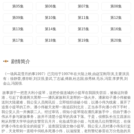
第05集
第06集
第07集
第08集
第09集
第10集
第11集
第12集
第13集
第14集
第15集
第16集
第17集
第18集
第19集
第20集
剧情简介
《一场风花雪月的事1997》已完结于1997年在大陆上映,由赵宝刚导演,主要演员
有：徐静蕾,濮存昕,刘汉强,姜武,丁志诚,傅彪,杜志国,徐秀林,毛乐,冯雷,李梦男,刘
金山,冯国强.
故事源于一把意大利小提琴，这把价值连城的小提琴在我国失窃后，被偷运到香
港，引起了香港两大黑帮——潘氏家族和天龙帮的一场火并。潘家幼子潘小伟被偷
送到大陆避难，我公安人员闻讯后，立即组织侦破小组，以潘小伟为线索，展开了
追查小提琴的工作。潘小伟被天龙帮一路追踪到北京，正当杀手向潘小伟下手时，
我公安人员一并擒获二人。经过审讯，得知小提琴现在潘氏家族手中，但由于潘小
伟从不参与家族事务，故并不清楚小提琴的具体下落。于是，侦察队长伍立昌派出
刚从刑警大学毕业的女警官吕月月，化妆成导游小姐，与其他几位刑警同志，在保
护潘小伟生命安全的前提下，追查国宝级文物小提琴。我公安人员对潘小伟实行监
护，天龙帮则一直暗中伺机杀死潘小伟，以滋报复，老刑警纪春雷在万分危急的关