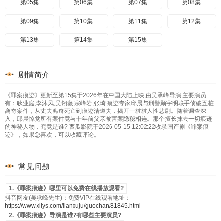
第05集
第06集
第07集
第08集
第09集
第10集
第11集
第12集
第13集
第14集
第15集
剧情简介
《罪案痕迹》更新至第15集于2026年在中国大陆上映,由吴承峰导演,主要演员
有：耿业庭,李沐风,吴翎薇,宗峰岩,张琦.痕迹专家邱晨与刑警顾宇明联手侦破五桩
离奇案件，从丈夫离奇死亡到痕迹清道夫，揭开一桩桩人性悲剧。随着调查深
入，邱晨惊觉所有案件竟与十年前父亲被害案隐秘相连。那个擅长抹去一切痕迹
的神秘人物，究竟是谁? 西瓜影院于2026-05-15 12:02:22收录国产剧《罪案痕
迹》，如果您喜欢，可以收藏评论。
常见问题
1.《罪案痕迹》哪里可以免费在线播放观看?
抖音网友(吴承峰先生)：免费VIP在线观看地址：
https://www.xilys.com/lianxuju/guochan/81845.html
2.《罪案痕迹》导演是谁?有哪些主要演员?