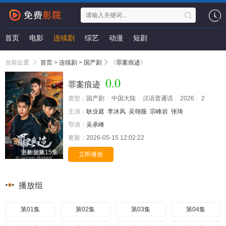
首页
电影
连续剧
综艺
动漫
短剧
当前位置
首页
>
连续剧
>
国产剧
《
罪案痕迹
》
0.0
罪案痕迹
类型：
国产剧
中国大陆
汉语普通话
2026
2
主演：
耿业庭
李沐风
吴翎薇
宗峰岩
张琦
导演：
吴承峰
更新：
2026-05-15 12:02:22
更新至第15集
立即播放
播放组
第01集
第02集
第03集
第04集