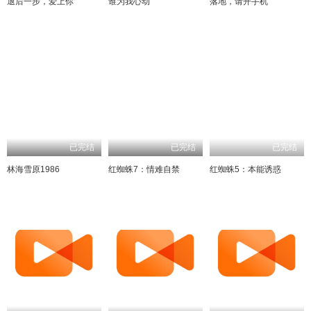
退后一步，爱上你
谁为我心动
落地，请开手机
已完结
已完结
已完结
林海雪原1986
红蜘蛛7：情难自禁
红蜘蛛5：本能诱惑