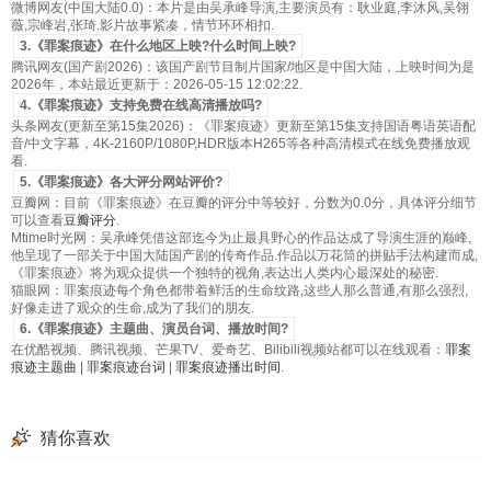
微博网友(中国大陆0.0)：本片是由吴承峰导演,主要演员有：耿业庭,李沐风,吴翎
薇,宗峰岩,张琦.影片故事紧凑，情节环环相扣.
3.《罪案痕迹》在什么地区上映?什么时间上映?
腾讯网友(国产剧2026)：该国产剧节目制片国家/地区是中国大陆，上映时间为是
2026年，本站最近更新于：2026-05-15 12:02:22.
4.《罪案痕迹》支持免费在线高清播放吗?
头条网友(更新至第15集2026)：《罪案痕迹》更新至第15集支持国语粤语英语配
音/中文字幕，4K-2160P/1080P,HDR版本H265等各种高清模式在线免费播放观
看.
5.《罪案痕迹》各大评分网站评价?
豆瓣网：目前《罪案痕迹》在豆瓣的评分中等较好，分数为0.0分，具体评分细节
可以查看
豆瓣评分
.
Mtime时光网：吴承峰凭借这部迄今为止最具野心的作品达成了导演生涯的巅峰,
他呈现了一部关于中国大陆国产剧的传奇作品.作品以万花筒的拼贴手法构建而成,
《罪案痕迹》将为观众提供一个独特的视角,表达出人类内心最深处的秘密.
猫眼网：罪案痕迹每个角色都带着鲜活的生命纹路,这些人那么普通,有那么强烈,
好像走进了观众的生命,成为了我们的朋友.
6.《罪案痕迹》主题曲、演员台词、播放时间?
在优酷视频、腾讯视频、芒果TV、爱奇艺、Bilibili视频站都可以在线观看：
罪案
痕迹主题曲
|
罪案痕迹台词
|
罪案痕迹播出时间
.
猜你喜欢