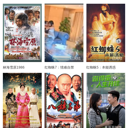
已完结
已完结
已完结
林海雪原1986
红蜘蛛7：情难自禁
红蜘蛛5：本能诱惑
已完结
已完结
更新至04集