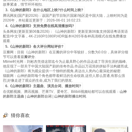
故事紧凑，情节环环相扣.
3.《山神的新郎》在什么地区上映?什么时间上映?
腾讯网友(国产剧2026)：该国产剧节目制片国家/地区是中国大陆，上映时间为是
2026年，本站最近更新于：2026-06-01 16:02:23.
4.《山神的新郎》支持免费在线高清播放吗?
头条网友(更新至第06集2026)：《山神的新郎》更新至第06集支持国语粤语英语
配音/中文字幕，4K-2160P/1080P,HDR版本H265等各种高清模式在线免费播放
观看.
5.《山神的新郎》各大评分网站评价?
豆瓣网：目前《山神的新郎》在豆瓣的评分中等较好，分数为0.0分，具体评分细
节可以查看
豆瓣评分
.
Mtime时光网：刘彬杰凭借这部迄今为止最具野心的作品达成了导演生涯的巅峰,
他呈现了一部关于中国大陆国产剧的传奇作品.作品以万花筒的拼贴手法构建而成,
《山神的新郎》将为观众提供一个独特的视角,表达出人类内心最深处的秘密.
猫眼网：山神的新郎每个角色都带着鲜活的生命纹路,这些人那么普通,有那么强
烈,好像走进了观众的生命,成为了我们的朋友.
6.《山神的新郎》主题曲、演员台词、播放时间?
在优酷视频、腾讯视频、芒果TV、爱奇艺、Bilibili视频站都可以在线观看：
山神
的新郎主题曲
|
山神的新郎台词
|
山神的新郎播出时间
.
猜你喜欢