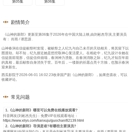
第05集
第06集
剧情简介
《山神的新郎》更新至第06集于2026年在中国大陆上映,由刘彬杰导演,主要演员
有： 肖雨 / 谭思源 .
山神春涧在信徒献祭时发现，被献祭之人纪九与自己未尽的天劫相关，将其留下以
图渡劫。却不知，纪九接近她是想挖取神心复活爱人。在相处中，纪九设计令她在
信徒面前现形，信徒信仰崩塌，春涧神力溃散。在春涧消散之际，纪九才知百年前
的真相，最后献祭自身消失于世。百年后，一缕新的祈愿点亮十方烛，也预示春涧
迎来新生。
西瓜影院于2026-06-01 16:02:23收录国产剧《山神的新郎》，如果您喜欢，可以
收藏评论。
常见问题
1.《山神的新郎》哪里可以免费在线播放观看?
抖音网友(刘彬杰先生)：免费VIP在线观看地址：
https://www.xilys.com/lianxuju/guochan/82139.html
2.《山神的新郎》导演是谁?有哪些主要演员?
微博网友(中国大陆0.0)：本片是由刘彬杰导演,主要演员有： 肖雨 / 谭思源 .影片