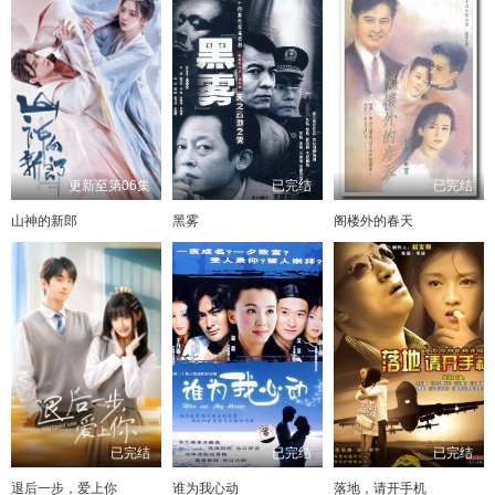
更新至第06集
已完结
已完结
山神的新郎
黑雾
阁楼外的春天
已完结
已完结
已完结
退后一步，爱上你
谁为我心动
落地，请开手机