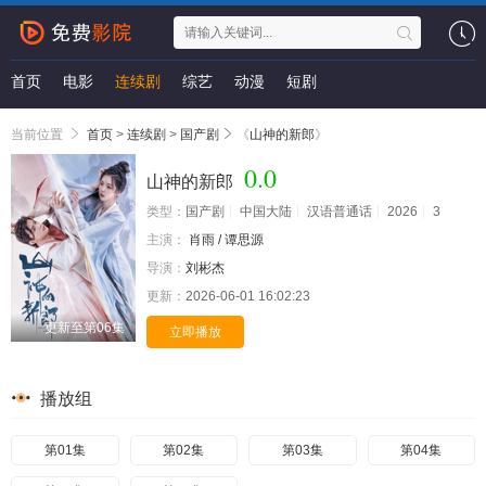
首页
电影
连续剧
综艺
动漫
短剧
当前位置
首页
>
连续剧
>
国产剧
《
山神的新郎
》
0.0
山神的新郎
类型：
国产剧
中国大陆
汉语普通话
2026
3
主演：
肖雨 / 谭思源
导演：
刘彬杰
更新：
2026-06-01 16:02:23
更新至第06集
立即播放
播放组
第01集
第02集
第03集
第04集