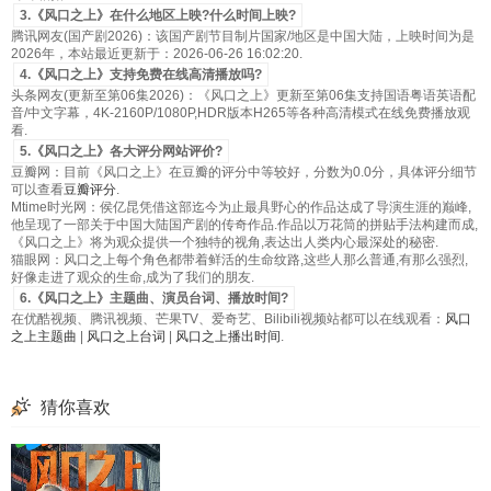
3.《风口之上》在什么地区上映?什么时间上映?
腾讯网友(国产剧2026)：该国产剧节目制片国家/地区是中国大陆，上映时间为是
2026年，本站最近更新于：2026-06-26 16:02:20.
4.《风口之上》支持免费在线高清播放吗?
头条网友(更新至第06集2026)：《风口之上》更新至第06集支持国语粤语英语配
音/中文字幕，4K-2160P/1080P,HDR版本H265等各种高清模式在线免费播放观
看.
5.《风口之上》各大评分网站评价?
豆瓣网：目前《风口之上》在豆瓣的评分中等较好，分数为0.0分，具体评分细节
可以查看
豆瓣评分
.
Mtime时光网：侯亿昆凭借这部迄今为止最具野心的作品达成了导演生涯的巅峰,
他呈现了一部关于中国大陆国产剧的传奇作品.作品以万花筒的拼贴手法构建而成,
《风口之上》将为观众提供一个独特的视角,表达出人类内心最深处的秘密.
猫眼网：风口之上每个角色都带着鲜活的生命纹路,这些人那么普通,有那么强烈,
好像走进了观众的生命,成为了我们的朋友.
6.《风口之上》主题曲、演员台词、播放时间?
在优酷视频、腾讯视频、芒果TV、爱奇艺、Bilibili视频站都可以在线观看：
风口
之上主题曲
|
风口之上台词
|
风口之上播出时间
.
猜你喜欢