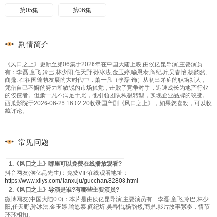
第05集
第06集
剧情简介
《风口之上》更新至第06集于2026年在中国大陆上映,由侯亿昆导演,主要演员
有：李磊,童飞,冷巴,林少阳,任天野,孙冰法,金玉婷,喻恩泰,阎纪圻,吴春怡,杨韵然,
商鼎. 在祖国蓬勃发展的大时代中，萧一凡（李磊 饰）从初出茅庐的职场新人，
凭借自己不懈的努力和敏锐的市场触觉，击败了竞争对手，迅速成长为地产行业
的佼佼者。但萧一凡不满足于此，他引领团队积极转型，实现企业品牌的蜕变。
西瓜影院于2026-06-26 16:02:20收录国产剧《风口之上》，如果您喜欢，可以收
藏评论。
常见问题
1.《风口之上》哪里可以免费在线播放观看?
抖音网友(侯亿昆先生)：免费VIP在线观看地址：
https://www.xilys.com/lianxuju/guochan/82808.html
2.《风口之上》导演是谁?有哪些主要演员?
微博网友(中国大陆0.0)：本片是由侯亿昆导演,主要演员有：李磊,童飞,冷巴,林少
阳,任天野,孙冰法,金玉婷,喻恩泰,阎纪圻,吴春怡,杨韵然,商鼎.影片故事紧凑，情节
环环相扣.