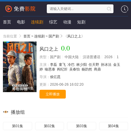
首页
电影
连续剧
综艺
动漫
短剧
当前位置
首页
>
连续剧
>
国产剧
《
风口之上
》
0.0
风口之上
类型：
国产剧
中国大陆
汉语普通话
2026
1
主演：
李磊
童飞
冷巴
林少阳
任天野
孙冰法
金玉
婷
喻恩泰
阎纪圻
吴春怡
杨韵然
商鼎
导演：
侯亿昆
更新：
2026-06-26 16:02:20
更新至第06集
立即播放
播放组
第01集
第02集
第03集
第04集