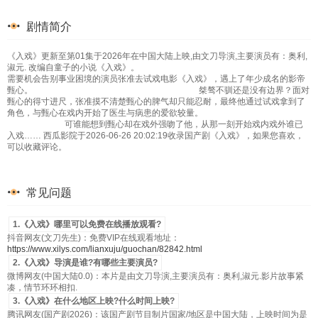
剧情简介
《入戏》更新至第01集于2026年在中国大陆上映,由文刀导演,主要演员有：奥利,
淑元. 改编自童子的小说《入戏》。
需要机会告别事业困境的演员张准去试戏电影《入戏》，遇上了年少成名的影帝
甄心。 桀骜不驯还是没有边界？面对
甄心的得寸进尺，张准摸不清楚甄心的脾气却只能忍耐，最终他通过试戏拿到了
角色，与甄心在戏内开始了医生与病患的爱欲较量。
可谁能想到甄心却在戏外强吻了他，从那一刻开始戏内戏外谁已
入戏…… 西瓜影院于2026-06-26 20:02:19收录国产剧《入戏》，如果您喜欢，
可以收藏评论。
常见问题
1.《入戏》哪里可以免费在线播放观看?
抖音网友(文刀先生)：免费VIP在线观看地址：
https://www.xilys.com/lianxuju/guochan/82842.html
2.《入戏》导演是谁?有哪些主要演员?
微博网友(中国大陆0.0)：本片是由文刀导演,主要演员有：奥利,淑元.影片故事紧
凑，情节环环相扣.
3.《入戏》在什么地区上映?什么时间上映?
腾讯网友(国产剧2026)：该国产剧节目制片国家/地区是中国大陆，上映时间为是