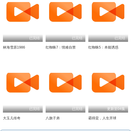
已完结
已完结
已完结
林海雪原1986
红蜘蛛7：情难自禁
红蜘蛛5：本能诱惑
已完结
已完结
更新至04集
大玉儿传奇
八旗子弟
霸得蛮，人生开球