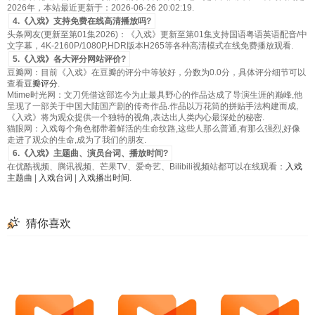
2026年，本站最近更新于：2026-06-26 20:02:19.
4.《入戏》支持免费在线高清播放吗?
头条网友(更新至第01集2026)：《入戏》更新至第01集支持国语粤语英语配音/中
文字幕，4K-2160P/1080P,HDR版本H265等各种高清模式在线免费播放观看.
5.《入戏》各大评分网站评价?
豆瓣网：目前《入戏》在豆瓣的评分中等较好，分数为0.0分，具体评分细节可以
查看
豆瓣评分
.
Mtime时光网：文刀凭借这部迄今为止最具野心的作品达成了导演生涯的巅峰,他
呈现了一部关于中国大陆国产剧的传奇作品.作品以万花筒的拼贴手法构建而成,
《入戏》将为观众提供一个独特的视角,表达出人类内心最深处的秘密.
猫眼网：入戏每个角色都带着鲜活的生命纹路,这些人那么普通,有那么强烈,好像
走进了观众的生命,成为了我们的朋友.
6.《入戏》主题曲、演员台词、播放时间?
在优酷视频、腾讯视频、芒果TV、爱奇艺、Bilibili视频站都可以在线观看：
入戏
主题曲
|
入戏台词
|
入戏播出时间
.
猜你喜欢