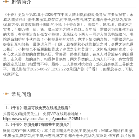
剧情简介
《千香》更新至第01集于2026年在中国大陆上映,由鞠觉亮导演,主要演员有：宋
威龙,鞠婧祎,叶盛佳,朱丽岚,刘梦芮,何中华,张志浩,林艾泇,郑合惠子,赵华为,梁咏
妮,傅方俊. 该剧改编自十四郎的小说《千香百媚》。海陨至，建木现，得建木之
实者，可御万物，仙、妖、魔三族为之陷入血战... 百年后，雷修远为救相依为命
的大哥，有意接近青丘孤女小棒槌，因缘际会下两人一同进入雏凤书院修习。书
院以命相护的小伙伴给了小棒槌最初的友情，也埋下情动的念想。与雷修远也从
好友到互相倾慕，最终进入同一门派，就在两颗心越靠越近之时，身世之谜也逐
步揭开，小棒槌也不断脱胎换骨成了冰雪之姿的姜黎非。这闻所未闻的资质，令
有心之人追查她的身世和来历。雷修远一路生死相随，在众人对异族秘辛的追逐
里，走入雾一般的迷阵。相遇并非偶然，同为异类的二人为人们不容。身世背景
的设定又让他们相爱而不得。最终，二人勇敢对抗宿命，炼化自身换回三界的太
平。 西瓜影院于2026-06-27 12:02:22收录国产剧《千香》，如果您喜欢，可以
收藏评论。
常见问题
1.《千香》哪里可以免费在线播放观看?
抖音网友(鞠觉亮先生)：免费VIP在线观看地址：
https://www.xilys.com/lianxuju/guochan/82854.html
2.《千香》导演是谁?有哪些主要演员?
微博网友(中国大陆0.0)：本片是由鞠觉亮导演,主要演员有：宋威龙,鞠婧祎,叶盛
佳,朱丽岚,刘梦芮,何中华,张志浩,林艾泇,郑合惠子,赵华为,梁咏妮,傅方俊.影片故事