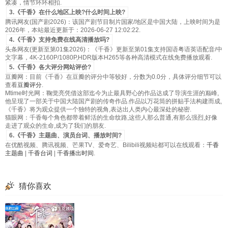
紧凑，情节环环相扣.
3.《千香》在什么地区上映?什么时间上映?
腾讯网友(国产剧2026)：该国产剧节目制片国家/地区是中国大陆，上映时间为是
2026年，本站最近更新于：2026-06-27 12:02:22.
4.《千香》支持免费在线高清播放吗?
头条网友(更新至第01集2026)：《千香》更新至第01集支持国语粤语英语配音/中
文字幕，4K-2160P/1080P,HDR版本H265等各种高清模式在线免费播放观看.
5.《千香》各大评分网站评价?
豆瓣网：目前《千香》在豆瓣的评分中等较好，分数为0.0分，具体评分细节可以
查看
豆瓣评分
.
Mtime时光网：鞠觉亮凭借这部迄今为止最具野心的作品达成了导演生涯的巅峰,
他呈现了一部关于中国大陆国产剧的传奇作品.作品以万花筒的拼贴手法构建而成,
《千香》将为观众提供一个独特的视角,表达出人类内心最深处的秘密.
猫眼网：千香每个角色都带着鲜活的生命纹路,这些人那么普通,有那么强烈,好像
走进了观众的生命,成为了我们的朋友.
6.《千香》主题曲、演员台词、播放时间?
在优酷视频、腾讯视频、芒果TV、爱奇艺、Bilibili视频站都可以在线观看：
千香
主题曲
|
千香台词
|
千香播出时间
.
猜你喜欢