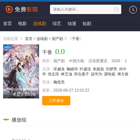
首页
电影
连续剧
综艺
动漫
短剧
当前位置
首页
>
连续剧
>
国产剧
《
千香
》
0.0
千香
类型：
国产剧
中国大陆
汉语普通话
2026
1
主演：
宋威龙
鞠婧祎
叶盛佳
朱丽岚
刘梦芮
何中
华
张志浩
林艾泇
郑合惠子
赵华为
梁咏妮
傅方俊
导演：
鞠觉亮
更新：
2026-06-27 12:02:22
更新至第01集
立即播放
播放组