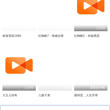
已完结
已完结
已完结
林海雪原1986
红蜘蛛7：情难自禁
红蜘蛛5：本能诱惑
已完结
已完结
更新至04集
大玉儿传奇
八旗子弟
霸得蛮，人生开球