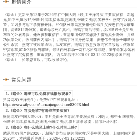
剧情简介
《暗金》更新至第12集于2026年在中国大陆上映,由王洋导演,主要演员有：邓超
元,郑中玉,匡牧野,张腾,钟晨瑶,徐永革,赵晓明,张曦文,甄琪.警校学生燕鸣宇没能入
警，又因参与地下拳赛被开除。经侦队长陈昌杰安排他卧底生父麦忠伟的天曜集
团，调查812洗钱案，追查母亲死亡真相。燕鸣宇随后得知，坎坷遭遇全是组织
布置的卧底考验。他逐步获取信任，查清集团勾结黑恶势力借拍卖会洗钱，并成
功执掌公司。收网前夜内鬼出手，燕鸣宇卧底身份暴露，麦忠伟舍身救子却遭章
俊生杀害，燕鸣宇被诬陷通缉，队友重伤。燕鸣宇假意投靠高官章致远，依靠加
密货币掌握15亿赃款与罪证。最终内外联动一网打尽所有罪犯，陈年命案水落石
出燕鸣宇沉冤得雪，重返警队。 西瓜影院于2026-07-03 12:02:23收录国产剧
《暗金》，如果您喜欢，可以收藏评论。
常见问题
1.《暗金》哪里可以免费在线播放观看?
抖音网友(王洋先生)：免费VIP在线观看地址：
https://www.xilys.com/lianxuju/guochan/83023.html
2.《暗金》导演是谁?有哪些主要演员?
微博网友(中国大陆0.0)：本片是由王洋导演,主要演员有：邓超元,郑中玉,匡牧野,
张腾,钟晨瑶,徐永革,赵晓明,张曦文,甄琪.影片故事紧凑，情节环环相扣.
3.《暗金》在什么地区上映?什么时间上映?
腾讯网友(国产剧2026)：该国产剧节目制片国家/地区是中国大陆，上映时间为是
2026年，本站最近更新于：2026-07-03 12:02:23.