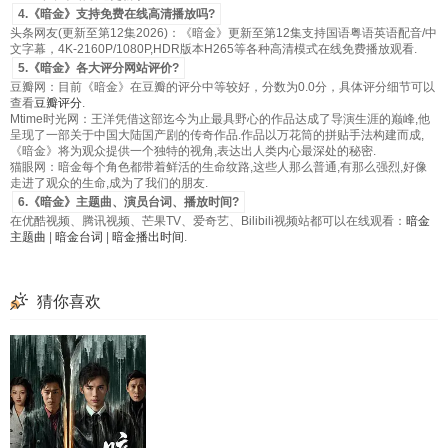
4.《暗金》支持免费在线高清播放吗?
头条网友(更新至第12集2026)：《暗金》更新至第12集支持国语粤语英语配音/中
文字幕，4K-2160P/1080P,HDR版本H265等各种高清模式在线免费播放观看.
5.《暗金》各大评分网站评价?
豆瓣网：目前《暗金》在豆瓣的评分中等较好，分数为0.0分，具体评分细节可以
查看
豆瓣评分
.
Mtime时光网：王洋凭借这部迄今为止最具野心的作品达成了导演生涯的巅峰,他
呈现了一部关于中国大陆国产剧的传奇作品.作品以万花筒的拼贴手法构建而成,
《暗金》将为观众提供一个独特的视角,表达出人类内心最深处的秘密.
猫眼网：暗金每个角色都带着鲜活的生命纹路,这些人那么普通,有那么强烈,好像
走进了观众的生命,成为了我们的朋友.
6.《暗金》主题曲、演员台词、播放时间?
在优酷视频、腾讯视频、芒果TV、爱奇艺、Bilibili视频站都可以在线观看：
暗金
主题曲
|
暗金台词
|
暗金播出时间
.
猜你喜欢