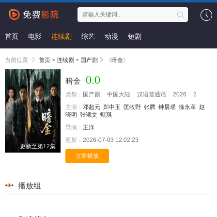
首页
电影
连续剧
综艺
动漫
短剧
当前位置
首页
>
连续剧
>
国产剧
《
暗金
》
0.0
暗金
类型：
国产剧
中国大陆
汉语普通话
2026
2
主演：
邓超元
郑中玉
匡牧野
张腾
钟晨瑶
徐永革
赵
晓明
张曦文
甄琪
导演：
王洋
更新：
2026-07-03 12:02:23
更新至第12集
立即播放
播放组