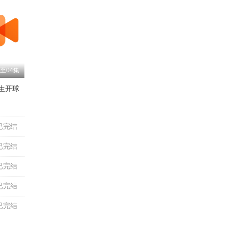
至04集
生开球
鲍大志
吴晓君
李春明
颜冠英
高英培
李金斗
孟凡贵
已完结
已完结
已完结
已完结
已完结