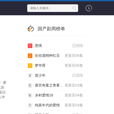
国产剧周榜单
恩情
已完结
1
在你眉梢种红豆
更新至06集
2
梦华胥
更新至05集
3
曾少年
已完结
4
：谢
唐宫奇案之青雾风鸣
更新至03集
5
北吴
蓝以
乡村爱情18
更新至04集
6
从冲
纯真年代的爱情
更新至03集
7