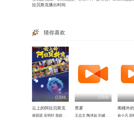
拉贝斯克播出时间
.
猜你喜欢
已完结
已完结
云上的阿拉贝斯克
黑雾
阁楼外
谢甜甜
吴明轩
苗皓钧
王韦智
王志文
张青
陶泽如
彭波
胡泽红
刘威
张晓林
权迪诺
俞小凡
田海蓉
高安楠
邵
吕
张