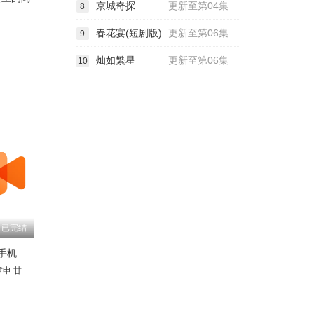
京城奇探
更新至第04集
8
春花宴(短剧版)
更新至第06集
9
灿如繁星
更新至第06集
10
已完结
手机
章申
洪融
甘婷婷
宋世英
周浩东
王伟光
白雪云
张名煜
海清
赵少康
尹燕彬
马兰
王博谷
靳玉波