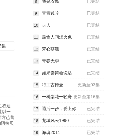
我是农民
已完结
8
青青狐吟
已完结
9
夫人
已完结
10
最食人间烟火色
已完结
11
8集
芳心荡漾
已完结
12
青春无季
已完结
13
如果秦简会说话
已完结
14
特工古德曼
更新至03集
15
一树梨花一轻舟
更新至第16集
16
,权迪
退后一步，爱上你
已完结
17
蓝以一
西方芭蕾
龙城风云1990
已完结
18
的阿拉贝
海魂2011
已完结
19