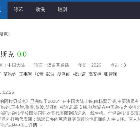
剧
综艺
动漫
短剧
斯克
》
0.0
贝斯克
区：
中国大陆
语言：
汉语普通话
年份：
2026
点击：
3
轩
苗皓钧
王韦智
张青
彭波
胡泽红
权迪诺
高安楠
张智涵
6:02:25
的阿拉贝斯克》已完结于2026年在中国大陆上映,由杨翼导演,主要演员有
苗皓钧,王韦智,张青,彭波,胡泽红,权迪诺,高安楠,张智涵在中国杂技之乡河
的富迪杂技学校因法国狂欢节代表团到访迎来一线生机。年轻杂技演员班
蕾”意外打动代表团；隐退归乡的芭蕾舞演员顾盼也正面临人生抉择。两人
尝试将中国...
详情