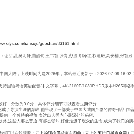
www.xilys.com/lianxuju/guochan/83161.html
：谢甜甜,吴明轩,苗皓钧,王韦智,张青,彭波,胡泽红,权迪诺,高安楠,张智涵
大陆，上映时间为是2026年，本站最近更新于：2026-07-09 16:02:2
国语粤语英语配音/中文字幕，4K-2160P/1080P,HDR版本H265等
好，分数为0.0分，具体评分细节可以查看
豆瓣评分
.
品达成了导演生涯的巅峰,他呈现了一部关于中国大陆国产剧的传奇作品.作
提供一个独特的视角,表达出人类内心最深处的秘密.
路,这些人那么普通,有那么强烈,好像走进了观众的生命,成为了我们的朋
视频站都可以在线观看：
云上的阿拉贝斯克主题曲
|
云上的阿拉贝斯克台词
|