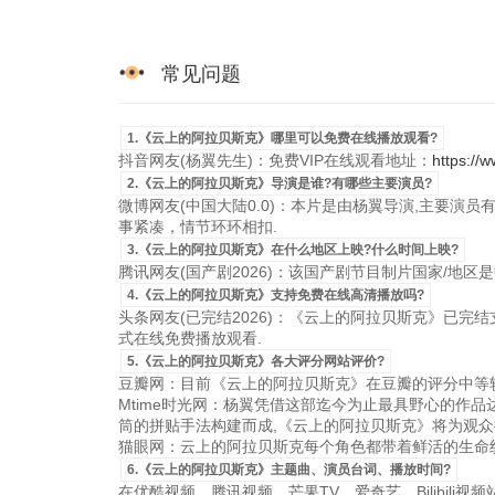
常见问题
1.《云上的阿拉贝斯克》哪里可以免费在线播放观看?
抖音网友(杨翼先生)：免费VIP在线观看地址：
https://
2.《云上的阿拉贝斯克》导演是谁?有哪些主要演员?
微博网友(中国大陆0.0)：本片是由杨翼导演,主要演员有
事紧凑，情节环环相扣.
3.《云上的阿拉贝斯克》在什么地区上映?什么时间上映?
腾讯网友(国产剧2026)：该国产剧节目制片国家/地区是中国
4.《云上的阿拉贝斯克》支持免费在线高清播放吗?
头条网友(已完结2026)：《云上的阿拉贝斯克》已完结支持
式在线免费播放观看.
5.《云上的阿拉贝斯克》各大评分网站评价?
豆瓣网：目前《云上的阿拉贝斯克》在豆瓣的评分中等较
Mtime时光网：杨翼凭借这部迄今为止最具野心的作
筒的拼贴手法构建而成,《云上的阿拉贝斯克》将为观众
猫眼网：云上的阿拉贝斯克每个角色都带着鲜活的生命纹
6.《云上的阿拉贝斯克》主题曲、演员台词、播放时间?
在优酷视频、腾讯视频、芒果TV、爱奇艺、Bilibili