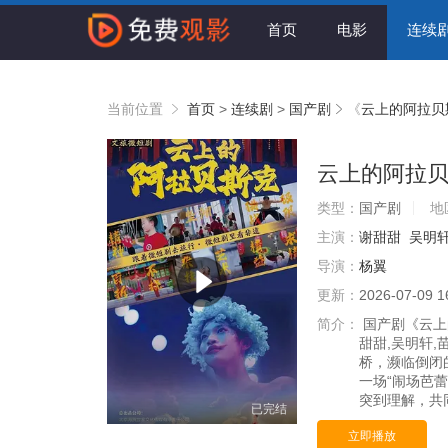
首页
电影
连续
当前位置
首页
>
连续剧
>
国产剧
《
云上的阿拉贝
云上的阿拉
类型：
国产剧
地
主演：
谢甜甜
吴明
导演：
杨翼
更新：
2026-07-09 1
简介：
国产剧《云上
甜甜,吴明轩,
桥，濒临倒闭
一场“闹场芭
突到理解，共同
已完结
立即播放