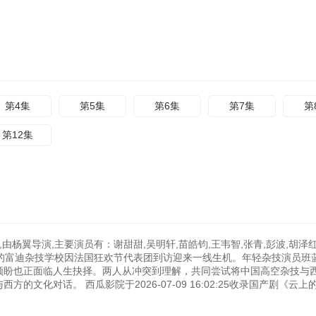
第4集
第5集
第6集
第7集
第
第12集
由杨翼导演,主要演员有：谢甜甜,吴明轩,苗皓钧,王韦智,张青,彭波,胡泽红
闭的富迪杂技学校因法国狂欢节代表团到访迎来一线生机。年轻杂技演员班
员顾盼也正面临人生抉择。两人从冲突到理解，共同尝试将中国高空杂技与
文化对话。 西瓜影院于2026-07-09 16:02:25收录国产剧《云上