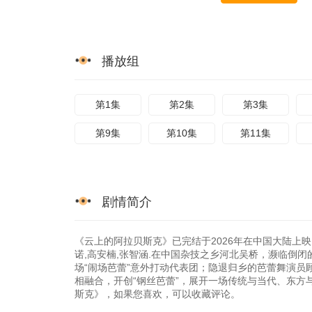
播放组
第1集
第2集
第3集
第9集
第10集
第11集
剧情简介
《云上的阿拉贝斯克》已完结于2026年在中国大陆上映,
诺,高安楠,张智涵.在中国杂技之乡河北吴桥，濒临倒
场“闹场芭蕾”意外打动代表团；隐退归乡的芭蕾舞演
相融合，开创“钢丝芭蕾”，展开一场传统与当代、东方与西方的
斯克》，如果您喜欢，可以收藏评论。