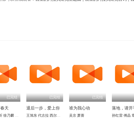
已完结
已完结
已完结
的春天
退后一步，爱上你
谁为我心动
落地，请开
昕
凉
智涵
徐乃麟
孔维
赵雅莉
潘仪君
雷明
娄培华
翟乃社
刘世范
吕启凤
林栋甫
王旭东 代古拉 西尔扎提 陈静 矫昊 陈樱丹 廖梦妍 瑾颜
于东江
吴京
萧蔷
孙岚
沈蓉
唐唐
钱志
王余昌
孙红雷
张黎明
傅晶