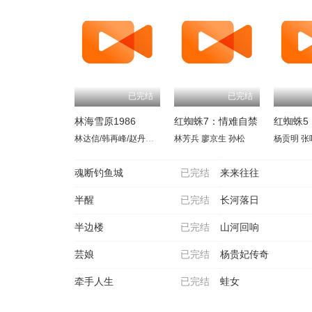
已完结
已完结
林海雪原1986
红蜘蛛7：情难自禁
红蜘蛛5
林达信/韩再峰/赵丹红/张继波/白玉娟
林芳兵
廖京生
孙松
杨贡明
张
魂断钓鱼城
已完结
来来往往
半醒
已完结
长河落日
半边楼
已完结
山河回响
芸娘
已完结
杨贵妃传奇
牵手人生
已完结
蛙女