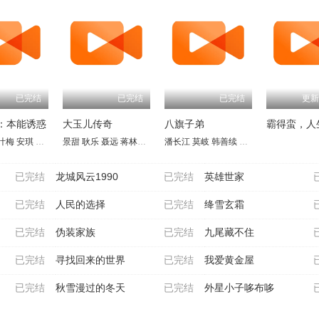
已完结
已完结
已完结
更新
：本能诱惑
大玉儿传奇
八旗子弟
霸得蛮，人
叶梅
安琪
吴先明
景甜
王天妮
耿乐
李亚天
聂远
蒋林静
惠英红
潘长江
于荣光
莫岐
万沛鑫
韩善续
李丁
龚幼春
李蕴杰
已完结
龙城风云1990
已完结
英雄世家
已完结
人民的选择
已完结
绛雪玄霜
已完结
伪装家族
已完结
九尾藏不住
已完结
寻找回来的世界
已完结
我爱黄金屋
已完结
秋雪漫过的冬天
已完结
外星小子哆布哆