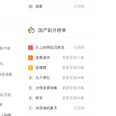
诡案
已完结
20
国产剧月榜单
云上的阿拉贝斯克
已完结
1
.影片故
逆爱成河
更新至第12集
2
5.
蓝嘴唇
更新至第03集
3
各种高清模
九个弹孔
更新至第04集
4
少侠逆袭攻略
更新至第06集
5
品以万花
终宋
更新至第04集
6
友.
冰淇淋的夏天
已完结
7
云上的阿