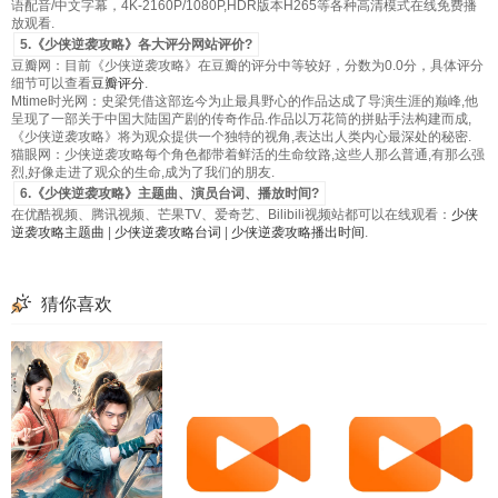
语配音/中文字幕，4K-2160P/1080P,HDR版本H265等各种高清模式在线免费播
放观看.
5.《少侠逆袭攻略》各大评分网站评价?
豆瓣网：目前《少侠逆袭攻略》在豆瓣的评分中等较好，分数为0.0分，具体评分
细节可以查看
豆瓣评分
.
Mtime时光网：史梁凭借这部迄今为止最具野心的作品达成了导演生涯的巅峰,他
呈现了一部关于中国大陆国产剧的传奇作品.作品以万花筒的拼贴手法构建而成,
《少侠逆袭攻略》将为观众提供一个独特的视角,表达出人类内心最深处的秘密.
猫眼网：少侠逆袭攻略每个角色都带着鲜活的生命纹路,这些人那么普通,有那么强
烈,好像走进了观众的生命,成为了我们的朋友.
6.《少侠逆袭攻略》主题曲、演员台词、播放时间?
在优酷视频、腾讯视频、芒果TV、爱奇艺、Bilibili视频站都可以在线观看：
少侠
逆袭攻略主题曲
|
少侠逆袭攻略台词
|
少侠逆袭攻略播出时间
.
猜你喜欢