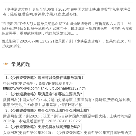
《少侠逆袭攻略》更新至第06集于2026年在中国大陆上映,由史梁导演,主要演员
有：陈昕葳,费启鸣,喻钟黎,李果,张竞达,岳冬峰.
“五虎断刀门”传人彭大盛身负绝脉命局下山退婚屡遭奇遇，连斩魔教六大高手，登
顶联军统帅后又因身份危机沦为武林弃子，最终炼化玉魄自我觉醒，强势斩灭魔教
幕后黑手，重塑武林规则，携红颜退隐江湖……
西瓜影院于2026-07-08 12:02:21收录国产剧《少侠逆袭攻略》，如果您喜欢，可
以收藏评论。
常见问题
1.《少侠逆袭攻略》哪里可以免费在线播放观看?
抖音网友(史梁先生)：免费VIP在线观看地址：
https://www.xilys.com/lianxuju/guochan/83132.html
2.《少侠逆袭攻略》导演是谁?有哪些主要演员?
微博网友(中国大陆0.0)：本片是由史梁导演,主要演员有：陈昕葳,费启鸣,喻钟黎,
李果,张竞达,岳冬峰.影片故事紧凑，情节环环相扣.
3.《少侠逆袭攻略》在什么地区上映?什么时间上映?
腾讯网友(国产剧2026)：该国产剧节目制片国家/地区是中国大陆，上映时间为是
2026年，本站最近更新于：2026-07-08 12:02:21.
4.《少侠逆袭攻略》支持免费在线高清播放吗?
头条网友(更新至第06集2026)：《少侠逆袭攻略》更新至第06集支持国语粤语英