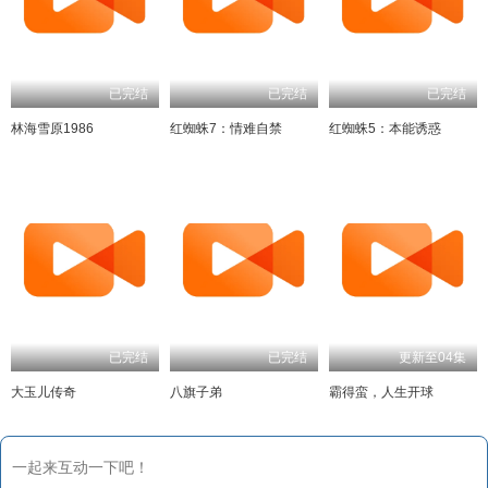
已完结
已完结
已完结
林海雪原1986
红蜘蛛7：情难自禁
红蜘蛛5：本能诱惑
已完结
已完结
更新至04集
大玉儿传奇
八旗子弟
霸得蛮，人生开球