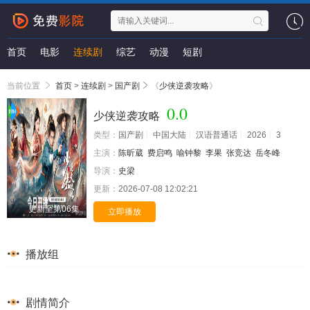
首页
电影
连续剧
综艺
动漫
短剧
当前位置
首页
>
连续剧
>
国产剧
《
少侠逆袭攻略
》
0.0
少侠逆袭攻略
类型：
国产剧
中国大陆
汉语普通话
2026
3
主演：
陈昕葳
费启鸣
喻钟黎
李果
张竞达
岳冬峰
导演：
史梁
更新：
2026-07-08 12:02:21
更新至第06集
立即播放
播放组
剧情简介