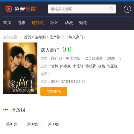
首页
电影
连续剧
综艺
动漫
短剧
当前位置
首页
>
连续剧
>
国产剧
《
嫁入高门
》
0.0
嫁入高门
类型：
国产剧
中国大陆
汉语普通话
2026
3
主演：
管栎
闫睿豪
李珏轩
韩明霖
赵杨
刘亚锟
导演：
更新：
2026-07-04 04:02:22
更新至第03集
立即播放
播放组
第01集
第02集
第03集