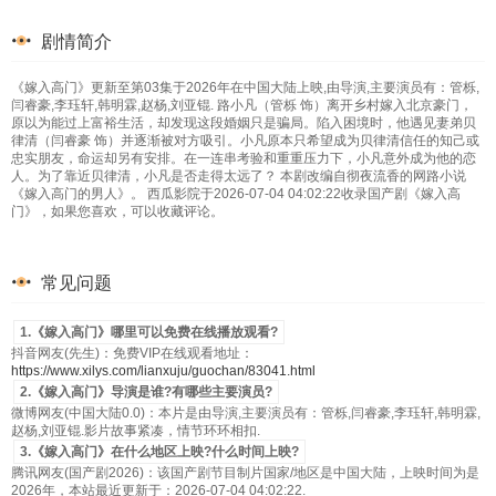
剧情简介
《嫁入高门》更新至第03集于2026年在中国大陆上映,由导演,主要演员有：管栎,
闫睿豪,李珏轩,韩明霖,赵杨,刘亚锟. 路小凡（管栎 饰）离开乡村嫁入北京豪门，
原以为能过上富裕生活，却发现这段婚姻只是骗局。陷入困境时，他遇见妻弟贝
律清（闫睿豪 饰）并逐渐被对方吸引。小凡原本只希望成为贝律清信任的知己或
忠实朋友，命运却另有安排。在一连串考验和重重压力下，小凡意外成为他的恋
人。为了靠近贝律清，小凡是否走得太远了？ 本剧改编自彻夜流香的网路小说
《嫁入高门的男人》。 西瓜影院于2026-07-04 04:02:22收录国产剧《嫁入高
门》，如果您喜欢，可以收藏评论。
常见问题
1.《嫁入高门》哪里可以免费在线播放观看?
抖音网友(先生)：免费VIP在线观看地址：
https://www.xilys.com/lianxuju/guochan/83041.html
2.《嫁入高门》导演是谁?有哪些主要演员?
微博网友(中国大陆0.0)：本片是由导演,主要演员有：管栎,闫睿豪,李珏轩,韩明霖,
赵杨,刘亚锟.影片故事紧凑，情节环环相扣.
3.《嫁入高门》在什么地区上映?什么时间上映?
腾讯网友(国产剧2026)：该国产剧节目制片国家/地区是中国大陆，上映时间为是
2026年，本站最近更新于：2026-07-04 04:02:22.