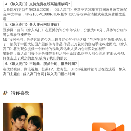
4.《嫁入高门》支持免费在线高清播放吗?
头条网友(更新至第03集2026)：《嫁入高门》更新至第03集支持国语粤语英语配
音/中文字幕，4K-2160P/1080P,HDR版本H265等各种高清模式在线免费播放观
看.
5.《嫁入高门》各大评分网站评价?
豆瓣网：目前《嫁入高门》在豆瓣的评分中等较好，分数为0.0分，具体评分细节
可以查看
豆瓣评分
.
Mtime时光网：凭借这部迄今为止最具野心的作品达成了导演生涯的巅峰,他呈现
了一部关于中国大陆国产剧的传奇作品.作品以万花筒的拼贴手法构建而成,《嫁入
高门》将为观众提供一个独特的视角,表达出人类内心最深处的秘密.
猫眼网：嫁入高门每个角色都带着鲜活的生命纹路,这些人那么普通,有那么强烈,
好像走进了观众的生命,成为了我们的朋友.
6.《嫁入高门》主题曲、演员台词、播放时间?
在优酷视频、腾讯视频、芒果TV、爱奇艺、Bilibili视频站都可以在线观看：
嫁入
高门主题曲
|
嫁入高门台词
|
嫁入高门播出时间
.
猜你喜欢