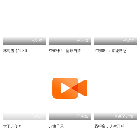
已完结
已完结
已完结
林海雪原1986
红蜘蛛7：情难自禁
红蜘蛛5：本能诱惑
已完结
已完结
更新至04集
大玉儿传奇
八旗子弟
霸得蛮，人生开球