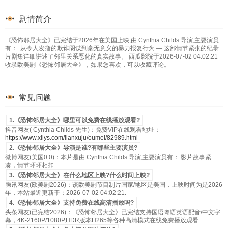
剧情简介
《恐怖邻居大全》已完结于2026年在美国上映,由 Cynthia Childs 导演,主要演员
有：. 从令人发指的欺诈阴谋到毫无意义的暴力报复行为 — 这部情节紧张的纪录
片剧集详细讲述了邻里关系恶化的真实故事。 西瓜影院于2026-07-02 04:02:21
收录欧美剧《恐怖邻居大全》，如果您喜欢，可以收藏评论。
常见问题
1.《恐怖邻居大全》哪里可以免费在线播放观看?
抖音网友( Cynthia Childs 先生)：免费VIP在线观看地址：
https://www.xilys.com/lianxuju/oumei/82989.html
2.《恐怖邻居大全》导演是谁?有哪些主要演员?
微博网友(美国0.0)：本片是由 Cynthia Childs 导演,主要演员有：.影片故事紧
凑，情节环环相扣.
3.《恐怖邻居大全》在什么地区上映?什么时间上映?
腾讯网友(欧美剧2026)：该欧美剧节目制片国家/地区是美国，上映时间为是2026
年，本站最近更新于：2026-07-02 04:02:21.
4.《恐怖邻居大全》支持免费在线高清播放吗?
头条网友(已完结2026)：《恐怖邻居大全》已完结支持国语粤语英语配音/中文字
幕，4K-2160P/1080P,HDR版本H265等各种高清模式在线免费播放观看.