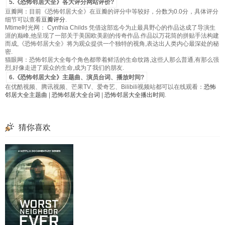
5.《恐怖邻居大全》各大评分网站评价?
豆瓣网：目前《恐怖邻居大全》在豆瓣的评分中等较好，分数为0.0分，具体评分
细节可以查看
豆瓣评分
.
Mtime时光网： Cynthia Childs 凭借这部迄今为止最具野心的作品达成了导演生
涯的巅峰,他呈现了一部关于美国欧美剧的传奇作品.作品以万花筒的拼贴手法构建
而成,《恐怖邻居大全》将为观众提供一个独特的视角,表达出人类内心最深处的秘
密.
猫眼网：恐怖邻居大全每个角色都带着鲜活的生命纹路,这些人那么普通,有那么强
烈,好像走进了观众的生命,成为了我们的朋友.
6.《恐怖邻居大全》主题曲、演员台词、播放时间?
在优酷视频、腾讯视频、芒果TV、爱奇艺、Bilibili视频站都可以在线观看：
恐怖
邻居大全主题曲
|
恐怖邻居大全台词
|
恐怖邻居大全播出时间
.
猜你喜欢