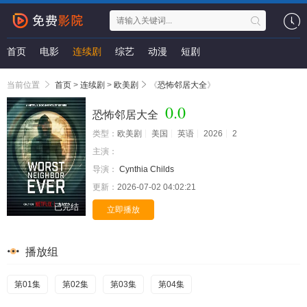
首页
电影
连续剧
综艺
动漫
短剧
当前位置
首页
>
连续剧
>
欧美剧
《
恐怖邻居大全
》
0.0
恐怖邻居大全
类型：
欧美剧
美国
英语
2026
2
主演：
导演：
Cynthia Childs
更新：
2026-07-02 04:02:21
已完结
立即播放
播放组
第01集
第02集
第03集
第04集