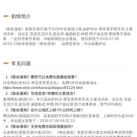
剧情简介
《致命漫画》更新至第01集于2026年在泰国上映,由萨科尔·蒂亚查罗恩导演,主要
演员有：吉拉瓦·苏提瓦尼沙克,提拉得·威提帕尼,钟朋·阿卢迪吉朋.警探携手漫画
家，一起找寻案件真相，冲破新闻的步步紧逼。 西瓜影院于2026-07-08
04:02:15收录泰国剧《致命漫画》，如果您喜欢，可以收藏评论。
常见问题
1.《致命漫画》哪里可以免费在线播放观看?
抖音网友(萨科尔·蒂亚查罗恩先生)：免费VIP在线观看地址：
https://www.xilys.com/lianxuju/taiguo/83129.html
2.《致命漫画》导演是谁?有哪些主要演员?
微博网友(泰国0.0)：本片是由萨科尔·蒂亚查罗恩导演,主要演员有：吉拉瓦·苏提
瓦尼沙克,提拉得·威提帕尼,钟朋·阿卢迪吉朋.影片故事紧凑，情节环环相扣.
3.《致命漫画》在什么地区上映?什么时间上映?
腾讯网友(泰国剧2026)：该泰国剧节目制片国家/地区是泰国，上映时间为是2026
年，本站最近更新于：2026-07-08 04:02:15.
4.《致命漫画》支持免费在线高清播放吗?
头条网友(更新至第01集2026)：《致命漫画》更新至第01集支持国语粤语英语配