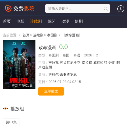
首页
电影
连续剧
综艺
动漫
短剧
当前位置
首页
>
连续剧
>
泰国剧
《
致命漫画
》
0.0
致命漫画
类型：
泰国剧
泰国
泰语
2026
2
主演：
吉拉瓦·苏提瓦尼沙克
提拉得·威提帕尼
钟朋·阿
卢迪吉朋
导演：
萨科尔·蒂亚查罗恩
更新：
2026-07-08 04:02:15
更新至第01集
立即播放
播放组
第01集