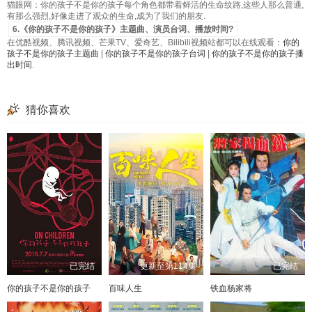
猫眼网：你的孩子不是你的孩子每个角色都带着鲜活的生命纹路,这些人那么普通,
有那么强烈,好像走进了观众的生命,成为了我们的朋友.
6.《你的孩子不是你的孩子》主题曲、演员台词、播放时间?
在优酷视频、腾讯视频、芒果TV、爱奇艺、Bilibili视频站都可以在线观看：
你的
孩子不是你的孩子主题曲
|
你的孩子不是你的孩子台词
|
你的孩子不是你的孩子播
出时间
.
猜你喜欢
已完结
更新至第114集
已完结
你的孩子不是你的孩子
百味人生
铁血杨家将