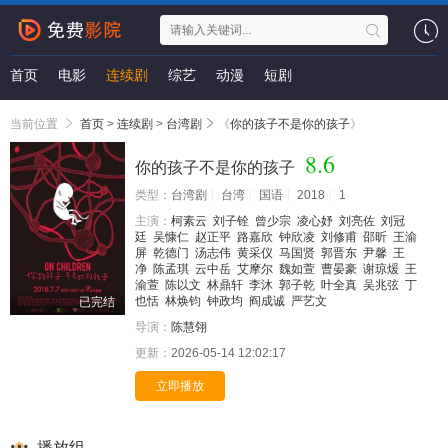
首页
电影
连续剧
综艺
动漫
短剧
当前位置
首页
>
连续剧
>
台湾剧
《
你的孩子不是你的孩子
》
8.6
你的孩子不是你的孩子
类型：
台湾剧
台湾
国语
2018
1
主演：
柯素云
刘子铨
曾少宗
凌心妤
刘亮佐
刘冠
廷
吴慷仁
赵正平
路嘉欣
钟欣凌
刘修甫
邵昕
王渝
屏
乾德门
汤志伟
黄采仪
马国贤
郭晋东
尹馨
王
净
陈孟琪
云中岳
艾摩尔
魏如萱
曹晏豪
谢琼煖
王
渝萱
陈以文
林鼎轩
李沐
郭子乾
叶全真
吴兆弦
丁
也恬
林焕钧
钟政均
阎成诚
严艺文
已完结
导演：
陈慧翎
更新：
2026-05-14 12:02:17
立即播放
播放组