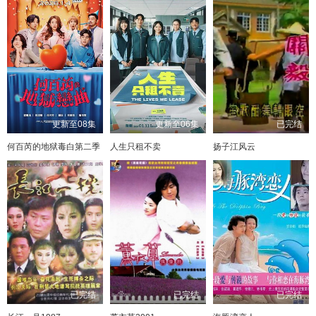
更新至08集
更新至06集
已完结
何百芮的地狱毒白第二季
人生只租不卖
扬子江风云
已完结
已完结
已完结