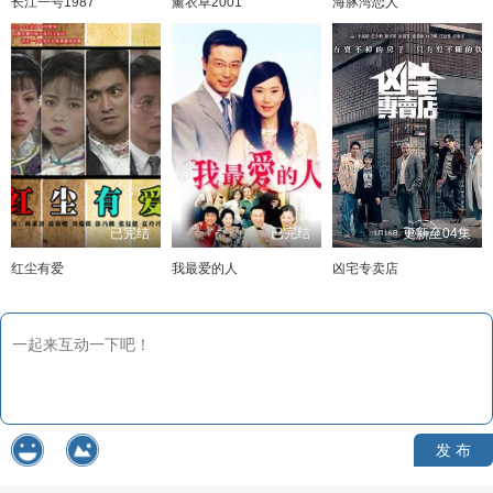
长江一号1987
薰衣草2001
海豚湾恋人
已完结
已完结
更新至04集
红尘有爱
我最爱的人
凶宅专卖店
发 布