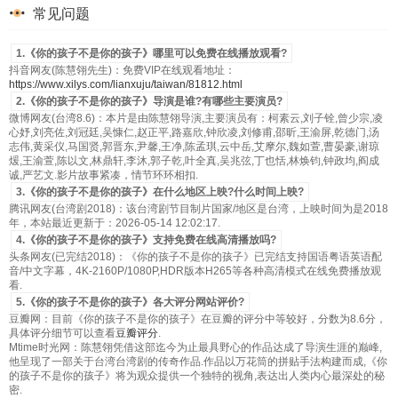
常见问题
1.《你的孩子不是你的孩子》哪里可以免费在线播放观看?
抖音网友(陈慧翎先生)：免费VIP在线观看地址：
https://www.xilys.com/lianxuju/taiwan/81812.html
2.《你的孩子不是你的孩子》导演是谁?有哪些主要演员?
微博网友(台湾8.6)：本片是由陈慧翎导演,主要演员有：柯素云,刘子铨,曾少宗,凌
心妤,刘亮佐,刘冠廷,吴慷仁,赵正平,路嘉欣,钟欣凌,刘修甫,邵昕,王渝屏,乾德门,汤
志伟,黄采仪,马国贤,郭晋东,尹馨,王净,陈孟琪,云中岳,艾摩尔,魏如萱,曹晏豪,谢琼
煖,王渝萱,陈以文,林鼎轩,李沐,郭子乾,叶全真,吴兆弦,丁也恬,林焕钧,钟政均,阎成
诚,严艺文.影片故事紧凑，情节环环相扣.
3.《你的孩子不是你的孩子》在什么地区上映?什么时间上映?
腾讯网友(台湾剧2018)：该台湾剧节目制片国家/地区是台湾，上映时间为是2018
年，本站最近更新于：2026-05-14 12:02:17.
4.《你的孩子不是你的孩子》支持免费在线高清播放吗?
头条网友(已完结2018)：《你的孩子不是你的孩子》已完结支持国语粤语英语配
音/中文字幕，4K-2160P/1080P,HDR版本H265等各种高清模式在线免费播放观
看.
5.《你的孩子不是你的孩子》各大评分网站评价?
豆瓣网：目前《你的孩子不是你的孩子》在豆瓣的评分中等较好，分数为8.6分，
具体评分细节可以查看
豆瓣评分
.
Mtime时光网：陈慧翎凭借这部迄今为止最具野心的作品达成了导演生涯的巅峰,
他呈现了一部关于台湾台湾剧的传奇作品.作品以万花筒的拼贴手法构建而成,《你
的孩子不是你的孩子》将为观众提供一个独特的视角,表达出人类内心最深处的秘
密.