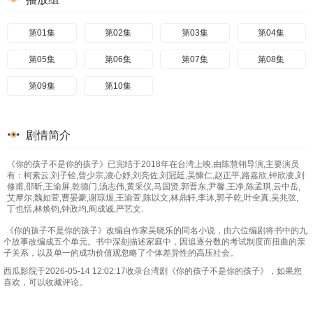
第01集
第02集
第03集
第04集
第05集
第06集
第07集
第08集
第09集
第10集
剧情简介
《你的孩子不是你的孩子》已完结于2018年在台湾上映,由陈慧翎导演,主要演员
有：柯素云,刘子铨,曾少宗,凌心妤,刘亮佐,刘冠廷,吴慷仁,赵正平,路嘉欣,钟欣凌,刘
修甫,邵昕,王渝屏,乾德门,汤志伟,黄采仪,马国贤,郭晋东,尹馨,王净,陈孟琪,云中岳,
艾摩尔,魏如萱,曹晏豪,谢琼煖,王渝萱,陈以文,林鼎轩,李沐,郭子乾,叶全真,吴兆弦,
丁也恬,林焕钧,钟政均,阎成诚,严艺文.
《你的孩子不是你的孩子》改编自作家吴晓乐的同名小说，由六位编剧将书中的九
个故事改编成五个单元。书中深刻描述家庭中，因追逐分数的考试制度而扭曲的亲
子关系，以及单一的成功价值观忽略了个体差异性的高压社会。
西瓜影院于2026-05-14 12:02:17收录台湾剧《你的孩子不是你的孩子》，如果您
喜欢，可以收藏评论。