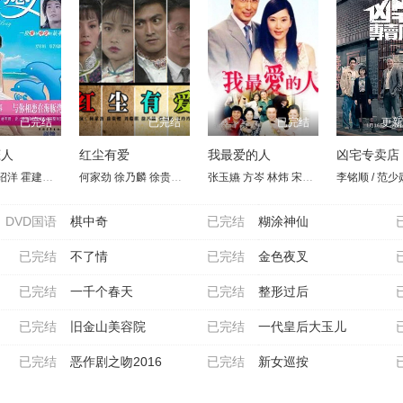
已完结
已完结
已完结
更新
恋人
红尘有爱
我最爱的人
凶宅专卖店
绍洋
周传雄
戈伟如
霍建华
林韦君
何家劲
徐洁儿
徐乃麟
梁修身
徐贵樱
刘瑞琪
刘瑞琪
温兆伦
张玉嬿
铁孟秋
王欣逸
方岑
杨泽中
许育菱
林炜
凡伟
宋达民
戈伟如
陈真真
郑美顺
杜
DVD国语
棋中奇
已完结
糊涂神仙
已完结
不了情
已完结
金色夜叉
已完结
一千个春天
已完结
整形过后
已完结
旧金山美容院
已完结
一代皇后大玉儿
已完结
恶作剧之吻2016
已完结
新女巡按