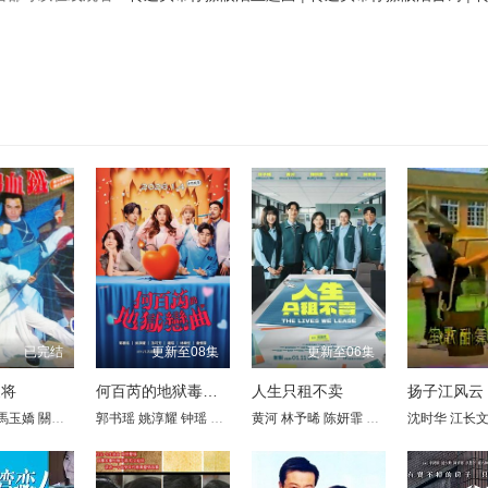
已完结
更新至08集
更新至06集
家将
何百芮的地狱毒白第二季
人生只租不卖
扬子江风云
馬玉嬌
王乐妍
關聰
窦智孔
朱寶意
江国宾
郭书瑶
岳虹
姚淳耀
张琴
钟瑶
黄玉荣
孙可芳
德馨
黄河
星卉
林予晞
刘晓忆
陈妍霏
马幼兴
王真琳
林佑星
沈时华
谢章颖
陈小菁
江长
王品
苗真