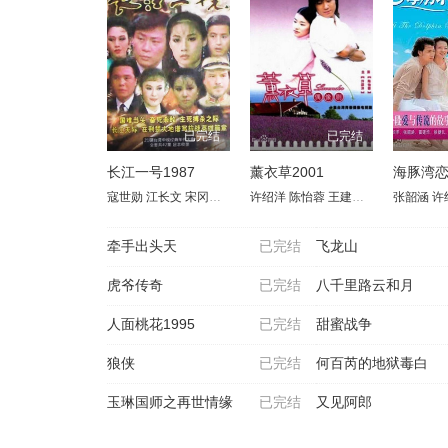
已完结
已完结
长江一号1987
薰衣草2001
海豚湾
寇世勋
江长文
宋冈陵
姜厚任
许绍洋
胡锦
陈怡蓉
许文全
王建隆
沈乃相
林韦君
张慧亚
张韶涵
陈乔恩
卢碧云
许
牵手出头天
已完结
飞龙山
虎爷传奇
已完结
八千里路云和月
人面桃花1995
已完结
甜蜜战争
狼侠
已完结
何百芮的地狱毒白
玉琳国师之再世情缘
已完结
又见阿郎