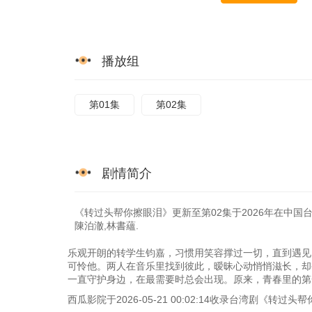
播放组
第01集
第02集
剧情简介
《转过头帮你擦眼泪》更新至第02集于2026年在中国台湾
陳泊澈,林書蘊.
乐观开朗的转学生钧嘉，习惯用笑容撑过一切，直到遇见
可怜他。两人在音乐里找到彼此，暧昧心动悄悄滋长，却
一直守护身边，在最需要时总会出现。原来，青春里的第
西瓜影院于2026-05-21 00:02:14收录台湾剧《