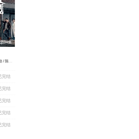
至04集
钢俭
许立坤
李铭顺 / 范少勋 / 陈妍霏 / 洪慧芳 / 施名帅
田明
已完结
已完结
已完结
已完结
已完结