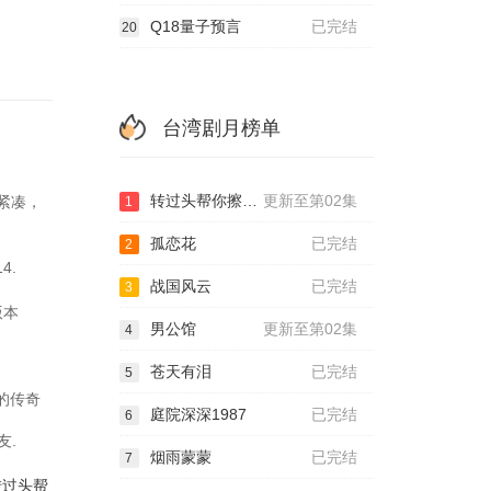
Q18量子预言
已完结
20
台湾剧月榜单
转过头帮你擦眼泪
更新至第02集
事紧凑，
1
孤恋花
已完结
2
4.
战国风云
已完结
3
版本
男公馆
更新至第02集
4
苍天有泪
已完结
5
的传奇
庭院深深1987
已完结
6
友.
烟雨蒙蒙
已完结
7
转过头帮