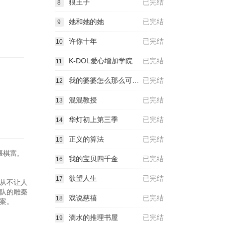
狼王子
已完结
8
她和她的她
已完结
9
许你十年
已完结
10
K-DOL爱心增加学院
已完结
11
我的婆婆怎么那么可爱2
已完结
12
混混教授
已完结
13
华灯初上第三季
已完结
14
正义的算法
已完结
15
張棋富,
我的宝贝四千金
已完结
16
欲望人生
已完结
17
从不让人
队的雕秦
戏说慈禧
已完结
18
案。
滴水的推理书屋
已完结
19