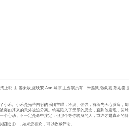
上映,由 姜秉辰,盧映安 Ann 导演,主要演员有：禾雁凱,張鈞嘉,鄭彫秦,
了小禾。小禾是光芒四射的乐团主唱，冷淡、倔强，有着先天心脏病，却
被突如其来的意外被迫分离。钧嘉陷入了无尽的思念，直到他发现，篮球
一个心动，不一定是命中注定；但那个等你转身的人，或许才是真正的答
转过头帮你擦眼泪》，如果您喜欢，可以收藏评论。