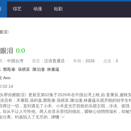
剧
综艺
动漫
短剧
眼泪
》
0.0
擦眼泪
区：
中国台湾
语言：
汉语普通话
年份：
2026
点击：
3
嘉
鄭彫秦
張棋富
陳泊澈
林書蘊
 Ann
0:02:14
帮你擦眼泪》更新至第02集于2026年在中国台湾上映,由 姜秉辰,盧映
主要演员有：禾雁凱,張鈞嘉,鄭彫秦,張棋富,陳泊澈,林書蘊乐观开朗的转学生
容撑过一切，直到遇见了小禾。小禾是光芒四射的乐团主唱，冷淡、倔强
，却从不让人可怜他。两人在音乐里找到彼此，暧昧心动悄悄滋长，却被
分离。钧嘉陷入了无尽的...
详情