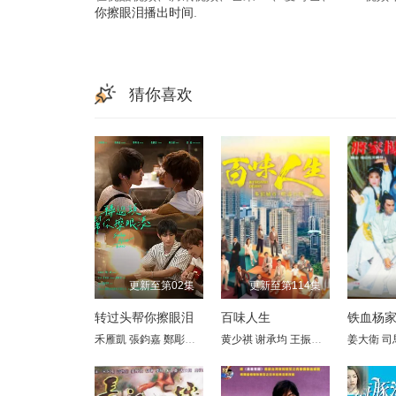
你擦眼泪播出时间
.
猜你喜欢
更新至第02集
更新至第114集
转过头帮你擦眼泪
百味人生
铁血杨
禾雁凱
張鈞嘉
鄭彫秦
張棋富
黄少祺
陳泊澈
谢承均
林書蘊
王振复
江宏恩
姜大衛
陈珮骐
司