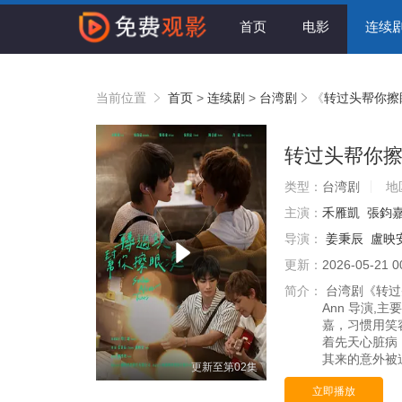
首页
电影
连续
当前位置
首页
>
连续剧
>
台湾剧
《
转过头帮你擦
转过头帮你
类型：
台湾剧
地
主演：
禾雁凱
張鈞
导演：
姜秉辰
盧映安
更新：
2026-05-21 0
简介：
台湾剧《转过头
Ann 导演,
嘉，习惯用笑
着先天心脏病
其来的意外被迫
更新至第02集
立即播放