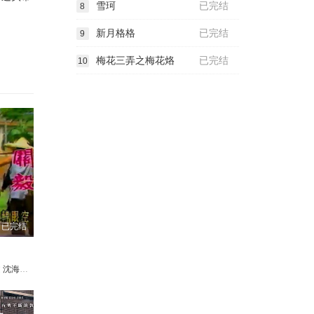
雪珂
已完结
8
新月格格
已完结
9
梅花三弄之梅花烙
已完结
10
已完结
文
澔
林萱瑜
沈海蓉
陈谦文‬
巫美龄
韩宜邦
梁修治
李睿绅
梁修身
邱子芯
庞祥麟
游诗璟
孟元
林秀君
周宜霈
吴元俊
赖郁庭
胡锦
郭亚棠
李宗荣
刘书宏
关毅
陈素珍
贾若男
刘