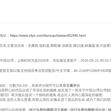
看地址：
https://www.xilys.com/lianxuju/taiwan/81946.html
n 导演,主要演员有：禾雁凱,張鈞嘉,鄭彫秦,張棋富,陳泊澈,林書蘊.影片故
台湾，上映时间为是2026年，本站最近更新于：2026-05-21 00:02:1
至第02集支持国语粤语英语配音/中文字幕，4K-2160P/1080P,HDR
好，分数为0.0分，具体评分细节可以查看
豆瓣评分
.
今为止最具野心的作品达成了导演生涯的巅峰,他呈现了一部关于中国台湾台湾剧
擦眼泪》将为观众提供一个独特的视角,表达出人类内心最深处的秘密.
路,这些人那么普通,有那么强烈,好像走进了观众的生命,成为了我们的朋
视频站都可以在线观看：
转过头帮你擦眼泪主题曲
|
转过头帮你擦眼泪台词
|