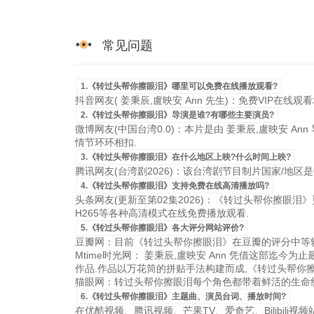
常见问题
1.《转过头帮你擦眼泪》哪里可以免费在线播放观看?
抖音网友( 姜秉辰,盧映安 Ann 先生)：免费VIP在线观
2.《转过头帮你擦眼泪》导演是谁?有哪些主要演员?
微博网友(中国台湾0.0)：本片是由 姜秉辰,盧映安 An
情节环环相扣.
3.《转过头帮你擦眼泪》在什么地区上映?什么时间上映?
腾讯网友(台湾剧2026)：该台湾剧节目制片国家/地区是中国
4.《转过头帮你擦眼泪》支持免费在线高清播放吗?
头条网友(更新至第02集2026)：《转过头帮你擦眼泪》更新
H265等各种高清模式在线免费播放观看.
5.《转过头帮你擦眼泪》各大评分网站评价?
豆瓣网：目前《转过头帮你擦眼泪》在豆瓣的评分中等较
Mtime时光网： 姜秉辰,盧映安 Ann 凭借这部迄
作品.作品以万花筒的拼贴手法构建而成,《转过头帮你
猫眼网：转过头帮你擦眼泪每个角色都带着鲜活的生命纹
6.《转过头帮你擦眼泪》主题曲、演员台词、播放时间?
在优酷视频、腾讯视频、芒果TV、爱奇艺、Bilibili