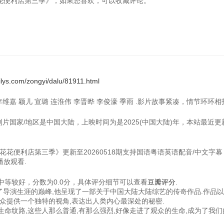
《马栏花花便利店第三季》，如果您喜欢，可以收藏评论。
ilys.com/zongyi/dalu/81911.html
李维嘉 颖儿 宣璐 连淮伟 李晋晔 李俊濠 季雨 .影片故事紧凑，情节环环相
目制片国家/地区是中国大陆，上映时间为是2025(中国大陆)年，本站最近
《马栏花花便利店第三季》更新至20260518期支持国语粤语英语配音/中文字幕，
播放观看.
等较好，分数为0.0分，具体评分细节可以查看
豆瓣评分
.
成了导演生涯的巅峰,他呈现了一部关于中国大陆大陆综艺的传奇作品.作品
众提供一个独特的视角,表达出人类内心最深处的秘密.
命纹路,这些人那么普通,有那么强烈,好像走进了观众的生命,成为了我们