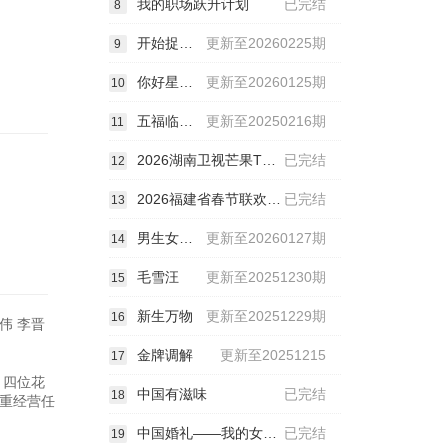
我的职场跃升计划
已完结
8
开始捉迷藏第二季
更新至20260225期
9
你好星期六
更新至20260125期
10
五福临门团综·友福同享
更新至20250216期
11
2026湖南卫视芒果TV春节联欢晚会
已完结
12
2026福建省春节联欢晚会
已完结
13
男生女生向前冲
更新至20260127期
14
毛雪汪
更新至20251230期
15
新生万物
更新至20251229期
16
伟 李晋
金牌调解
更新至20251215
17
）四位花
中国有滋味
已完结
18
重经营任
中国婚礼——我的女儿出嫁了
已完结
19