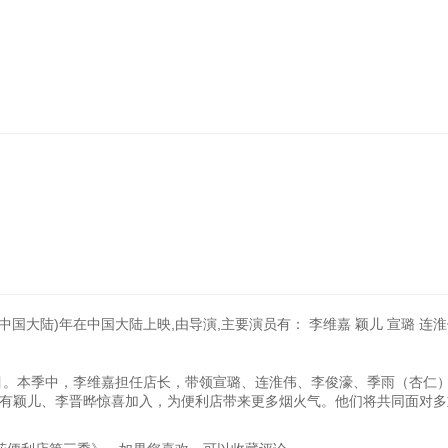
(中国大陆)年在中国大陆上映,由导演,主要演员有： 李维嘉 颖儿 宣璐 连淮
目。本季中，李维嘉担任店长，带领宣璐、连淮伟、李俊濠、季雨（杏仁
有颖儿、李晋晔惊喜加入，为便利店带来更多烟火气。他们将共同面对多