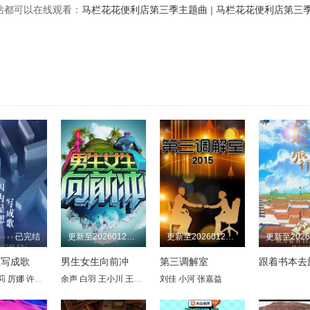
视频站都可以在线观看：
马栏花花便利店第三季主题曲
|
马栏花花便利店第三
已完结
更新至20260127期
更新至20260127期
想写成歌
男生女生向前冲
第三调解室
跟着书本去
莉
厉娜
许飞
陈楚生
余声
李霄云
白羽
王小川
黄英
曾轶可
王乐乐
段林希
宋秋熠
刘佳
刘忻
小河
张亚群
苏妙玲
张嘉益
白举纲
宁桓宇
左立