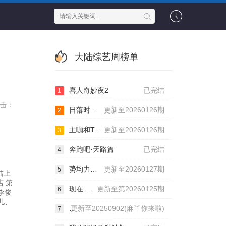
大陆综艺周榜单
喜人奇妙夜2
已完结
1
击：
日落时分说爱你
更新至20260126期
2
主咖和Ta的朋友们
更新至20260126期
3
奔跑吧·天路篇
已完结
4
势均力敌的我们第2季
更新至20260127期
5
陆上
店 第
现在就出发第三季
更新至第20260125期
6
李俊
儿、
麻花特开心第二季
更新至20250902(麻丫你来啦)
7