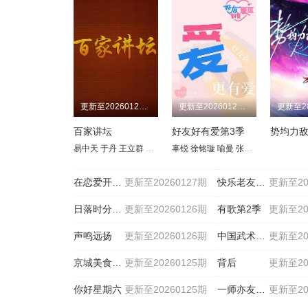
更新至20260127期
更新至20260127期
百家讲坛
好友好有爱第3季
易中天
于丹
王立群
刘心武
辜锐
周汝昌
徐铭璇
阎崇年
喻曼
郦波
张奕方
钱文忠
李晟睿
葛剑雄
李子
蒙
在恋爱开始之前
更新至20260127期
快乐老友·有风季
更新至20
日落时分说爱你
更新至20260126期
有歌第2季
更新至20
声鸣远扬
更新至20260126期
中国武术王中王第二季
更新至20
京城美食地图
更新至20260125期
背后
更新至20
你好星期六
更新至20260125期
一师亦友良师季
更新至20