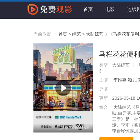
首页
电影
连续
当前位置
首页
>
综艺
>
大陆综艺
《
马栏花花便利
马栏花花便
类型：
大陆综艺
3
主演：
李维嘉 颖儿 
导演：
更新：
2026-05-18 1
简介：
大陆综艺《马栏
映,由导演,主
三季》是一档
濠、季雨（杏
更新至20260518期
李晋晔惊喜加入