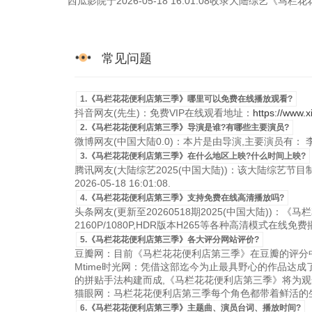
西瓜影院于2026-05-18 16:01:08收录大陆综艺
常见问题
1.《马栏花花便利店第三季》哪里可以免费在线播放观看?
抖音网友(先生)：免费VIP在线观看地址：
https://www.x
2.《马栏花花便利店第三季》导演是谁?有哪些主要演员?
微博网友(中国大陆0.0)：本片是由导演,主要演员有： 
3.《马栏花花便利店第三季》在什么地区上映?什么时间上映?
腾讯网友(大陆综艺2025(中国大陆))：该大陆综艺节
2026-05-18 16:01:08.
4.《马栏花花便利店第三季》支持免费在线高清播放吗?
头条网友(更新至20260518期2025(中国大陆))：
2160P/1080P,HDR版本H265等各种高清模式在线免费
5.《马栏花花便利店第三季》各大评分网站评价?
豆瓣网：目前《马栏花花便利店第三季》在豆瓣的评分中
Mtime时光网：凭借这部迄今为止最具野心的作品达
的拼贴手法构建而成,《马栏花花便利店第三季》将为观
猫眼网：马栏花花便利店第三季每个角色都带着鲜活的生
6.《马栏花花便利店第三季》主题曲、演员台词、播放时间?