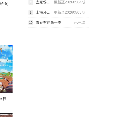
当家爸爸的聚会2
更新至20260504期
8
季台词
|
上海环球美食超级争霸赛
更新至20260503期
9
青春有你第一季
已完结
10
更新至20260127期
旅行