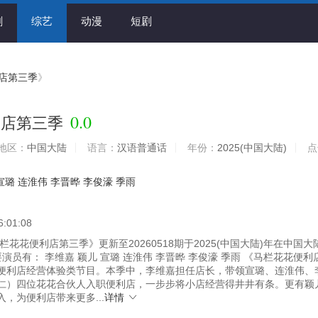
剧
综艺
动漫
短剧
店第三季
》
0.0
利店第三季
地区：
中国大陆
语言：
汉语普通话
年份：
2025(中国大陆)
点
宣璐 连淮伟 李晋晔 李俊濠 季雨
6:01:08
花花便利店第三季》更新至20260518期于2025(中国大陆)年在中国大
要演员有： 李维嘉 颖儿 宣璐 连淮伟 李晋晔 李俊濠 季雨 《马栏花花便利
便利店经营体验类节目。本季中，李维嘉担任店长，带领宣璐、连淮伟、
仁）四位花花合伙人入职便利店，一步步将小店经营得井井有条。更有颖
，为便利店带来更多...
详情