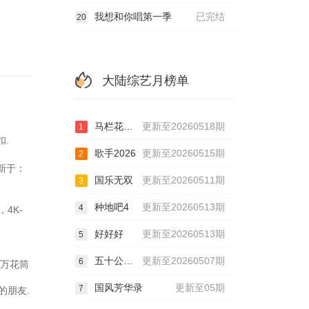
我想和你唱第一季
已完结
20
大陆综艺月榜单
马栏花花便利店第三季
更新至20260518期
1
扣.
歌手2026
更新至20260515期
2
更新于：
国乐无双
更新至20260511期
3
种地吧4
更新至20260513期
4
4K-
好好好
更新至20260513期
5
五十公里桃花坞6
更新至20260507期
6
以万花筒
国风芳华录
更新至05期
7
的朋友.