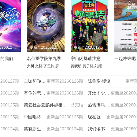
更新至20260127期
更新至20260127期
更新至20260127期
势均力敌的我们第2季
名侦探学院第九季
宇宙闪烁请注意
一起冲锋吧
曼
彭京徽
纪连海
吴嘉玮
赵晓岚
马未都
袁腾飞
周国平
火树 文韬 齐思钧 罗予彤 曹恩齐 李晋晔 邵明明 唐九洲
孔庆东
黄晓明
鲍鹏山
黄子韬
曾仕强
刘耀文
王蒙
邵子恒
王鹤棣
于
260127期
主咖和Ta的朋友们
更新至20260126期
陈鲁豫·慢谈
更新至
260126期
有你的恋歌第二季
更新至20260126期
开灶！少年团
更新至20260
260125期
德云社岳云鹏孙越相声专场深圳站2026
已完结
热雪沸腾的我们
更新至20260
260125期
中国唱将
更新至20260125期
现在就出发第三季
更新至第20260
260124期
笑有新生
更新至20260124期
我们读书吧第二季
更新至20260