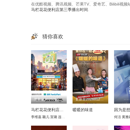
在优酷视频、腾讯视频、芒果TV、爱奇艺、Bilibili
马栏花花便利店第三季播出时间
.
猜你喜欢
更新至20260518期
更新至20260127期
马栏花花便利店第三季
暖暖的味道
因为是
李维嘉 颖儿 宣璐 连淮伟 李晋晔 李俊濠 季雨
何洁
黄雅