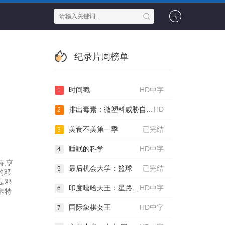
纪录片周榜单
时间戳
HD中字
1
排出毒素：微塑料威胁自救指南
HD
2
美食不美第一季
已完结
3
睡眠的科学
HD中字
4
特,亨
最后机会大学：篮球
已完结
5
的邓
是邓
印度嘻哈天王：星路历程
HD中字
6
卡特
国际象棋女王
HD中字
7