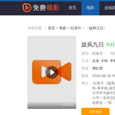
首页
电影
连续
当前位置
首页
>
电影
>
纪录片
《
旋风九日
》
0.0
旋风九日
类型：
纪录片
地
主演：
吉米·卡特
亨
导演：
傅红星
更新：
2026-06-30 0
简介：
纪录片《旋风九
利·基辛格,兹
小平作为新中
小平一生外交
这样说：“邓...
HD中字
立即播放