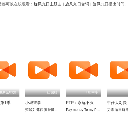
视频站都可以在线观看：
旋风九日主题曲
|
旋风九日台词
|
旋风九日播出时间
.
更新至03集
已完结
HD中字
第1季
小城警事
PTP：永远不灭
牛仔大对决
贺瑞文
郑伟
黄誉博
香奈儿
蔡文凯
Pay money To my Pain
艾德·哈里斯
蒂