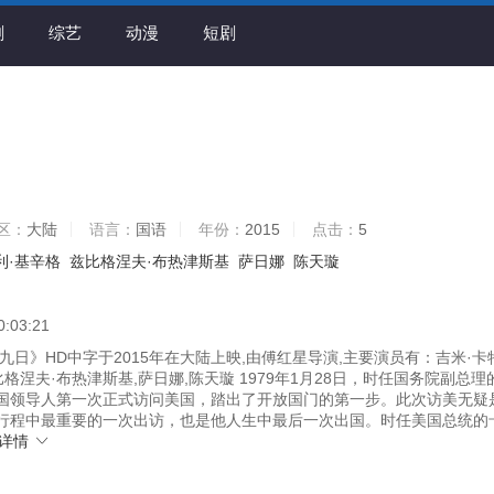
剧
综艺
动漫
短剧
区：
大陆
语言：
国语
年份：
2015
点击：
5
利·基辛格
兹比格涅夫·布热津斯基
萨日娜
陈天璇
0:03:21
日》HD中字于2015年在大陆上映,由傅红星导演,主要演员有：吉米·卡
比格涅夫·布热津斯基,萨日娜,陈天璇 1979年1月28日，时任国务院副总理
国领导人第一次正式访问美国，踏出了开放国门的第一步。此次访美无疑
行程中最重要的一次出访，也是他人生中最后一次出国。时任美国总统的
详情