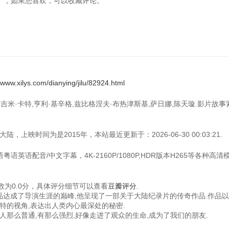
风九日》，如果您喜欢，可以收藏评论。
//www.xilys.com/dianying/jilu/82924.html
吉米·卡特,亨利·基辛格,兹比格涅夫·布热津斯基,萨日娜,陈天璇.影片故事
上映时间为是2015年，本站最近更新于：2026-06-30 00:03:21.
语英语配音/中文字幕，4K-2160P/1080P,HDR版本H265等各种高清
为0.0分，具体评分细节可以查看
豆瓣评分
.
作品达成了导演生涯的巅峰,他呈现了一部关于大陆纪录片的传奇作品.作品
特的视角,表达出人类内心最深处的秘密.
人那么普通,有那么强烈,好像走进了观众的生命,成为了我们的朋友.