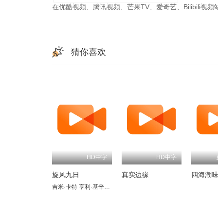
在优酷视频、腾讯视频、芒果TV、爱奇艺、Bilibili
猜你喜欢
HD中字
HD中字
旋风九日
真实边缘
四海潮味
吉米·卡特
亨利·基辛格
兹比格涅夫·布热津斯基
萨日娜
陈天璇