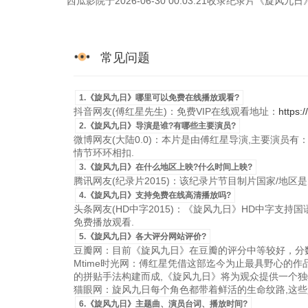
西瓜影院于2026-06-30 00:03:21收录纪录片《旋
常见问题
1.《旋风九日》哪里可以免费在线播放观看?
抖音网友(傅红星先生)：免费VIP在线观看地址：
https:
2.《旋风九日》导演是谁?有哪些主要演员?
微博网友(大陆0.0)：本片是由傅红星导演,主要演员有：
情节环环相扣.
3.《旋风九日》在什么地区上映?什么时间上映?
腾讯网友(纪录片2015)：该纪录片节目制片国家/地区是大陆，
4.《旋风九日》支持免费在线高清播放吗?
头条网友(HD中字2015)：《旋风九日》HD中字支持国语粤
免费播放观看.
5.《旋风九日》各大评分网站评价?
豆瓣网：目前《旋风九日》在豆瓣的评分中等较好，分数
Mtime时光网：傅红星凭借这部迄今为止最具野心的
的拼贴手法构建而成,《旋风九日》将为观众提供一个独
猫眼网：旋风九日每个角色都带着鲜活的生命纹路,这些
6.《旋风九日》主题曲、演员台词、播放时间?