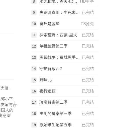
永无止境，杰夫·巴克利
HD中字
8
失踪调查组：生死未卜第二季
已完结
9
窗外是蓝星
TS抢先
10
探索荒野：西蒙·里夫
已完结
11
单挑荒野第三季
已完结
12
黑帮战争：费城黑手党瓦解实录
已完结
13
守护解放西2
已完结
14
野味儿
已完结
15
天璇.
夜行追踪
已完结
16
是邓小平
珍宝解密第二季
已完结
17
国友谊与合
有国人的
主厨的餐桌第三季
已完结
18
寓意深
原始求生记第五季
已完结
19