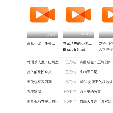
已完结
HD中字
命悬一线：伦敦重症急救实录
在家消失的女孩:伊丽莎白·斯马特绑架案
Elizabeth Smart
杰克·怀特
对话杀人魔：山姆之子访谈录
已完结
点曲成金：王牌创作人幕后直击
德爷的登阶奇旅
已完结
生物圈日记
天使也有实习期
已完结
威尔·史密斯的极地
万岁家庭
HD中字
西里安的故事
把灵魂放在掌上前行
HD中字
自由大放送：真实监狱实验第二季