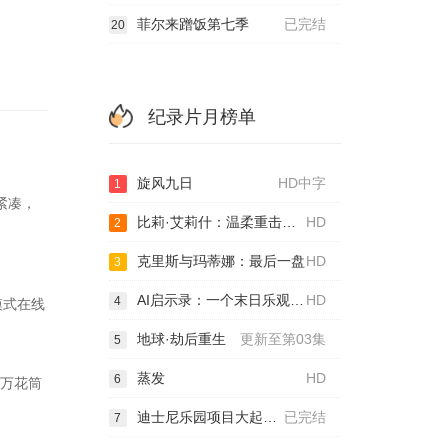
菲尔来蹭饭第七季
已完结
20
纪录片月榜单
旋风九日
HD中字
1
紧凑，
比莉·艾莉什：温柔重击巡回演唱会电影
HD
2
克里斯与玛蒂娜：最后一盘
HD
3
AI启示录：一个末日乐观主义者的诞生
HD
4
模式在线
地球·劫后重生
更新至第03集
5
蒸发
HD
6
以万花筒
迪士尼乐园项目大起底第三季
已完结
7