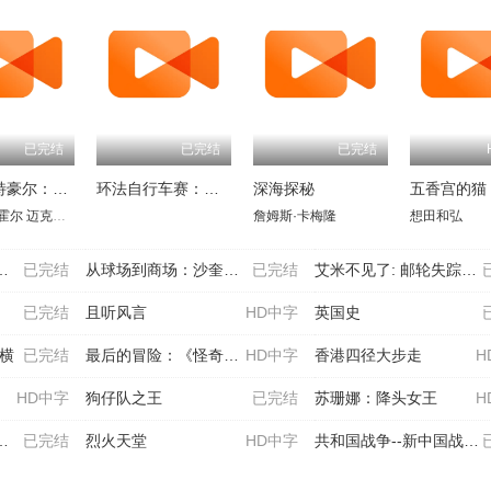
已完结
已完结
已完结
杰克·怀特豪尔：爸爸教我做爸爸
环法自行车赛：逆风飞驰第三季
深海探秘
五香宫的猫
霍尔
迈克尔·怀特霍尔
卡加·杰森
詹姆斯·卡梅隆
想田和弘
已完结
从球场到商场：沙奎尔·奥尼尔的品牌经营路
已完结
艾米不见了: 邮轮失踪悬案
已完结
且听风言
HD中字
英国史
纵横
已完结
最后的冒险：《怪奇物语》第五季幕后
HD中字
香港四径大步走
H
HD中字
狗仔队之王
已完结
苏珊娜：降头女王
H
已完结
烈火天堂
HD中字
共和国战争--新中国战争风云录