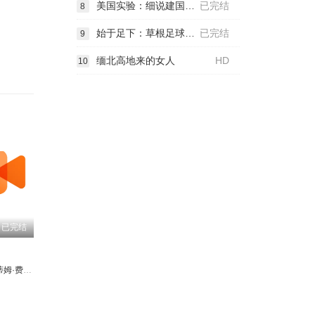
美国实验：细说建国250年
已完结
8
始于足下：草根足球的传奇
已完结
9
缅北高地来的女人
HD
10
已完结
姆·费林汉姆
爱德华·富兰克林
杰克·戈登
彼特·奥梅拉
克里斯蒂安·麦凯
Christina Le