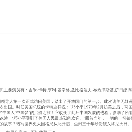
,主要演员有：吉米·卡特,亨利·基辛格,兹比格涅夫·布热津斯基,萨日娜,陈
中国领导人第一次正式访问美国，踏出了开放国门的第一步。此次访美无疑
出国。时任美国总统的卡特这样说：“邓小平1979年2月访美之后，两
代中国人“中国梦”的启航之旅！它改变了此后中国发展的进程，影响了所
论述：“邓小平受到了美国人民最热烈的欢迎。”回首当年，一切的一切都
的故事？谱写世界史大国格局从此开启，尘封三十年珍贵镜头终见天日。