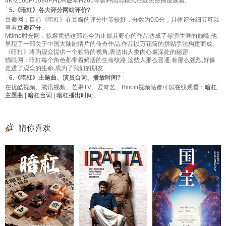
4K-2160P/1080P,HDR版本H265等各种高清模式在线免费播放观看.
5.《暗杠》各大评分网站评价?
豆瓣网：目前《暗杠》在豆瓣的评分中等较好，分数为0.0分，具体评分细节可以
查看
豆瓣评分
.
Mtime时光网：炼熔凭借这部迄今为止最具野心的作品达成了导演生涯的巅峰,他
呈现了一部关于中国大陆剧情片的传奇作品.作品以万花筒的拼贴手法构建而成,
《暗杠》将为观众提供一个独特的视角,表达出人类内心最深处的秘密.
猫眼网：暗杠每个角色都带着鲜活的生命纹路,这些人那么普通,有那么强烈,好像
走进了观众的生命,成为了我们的朋友.
6.《暗杠》主题曲、演员台词、播放时间?
在优酷视频、腾讯视频、芒果TV、爱奇艺、Bilibili视频站都可以在线观看：
暗杠
主题曲
|
暗杠台词
|
暗杠播出时间
.
猜你喜欢