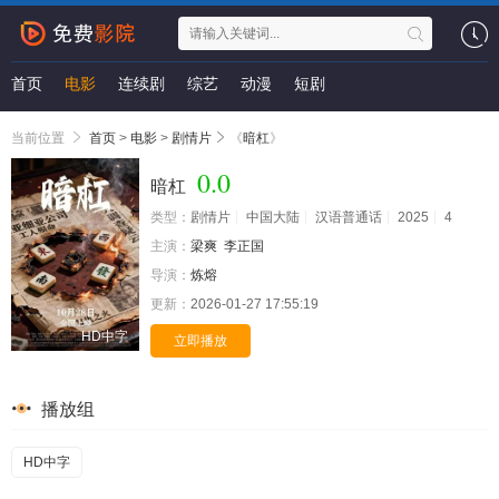
首页
电影
连续剧
综艺
动漫
短剧
当前位置
首页
>
电影
>
剧情片
《
暗杠
》
0.0
暗杠
类型：
剧情片
中国大陆
汉语普通话
2025
4
主演：
梁爽
李正国
导演：
炼熔
更新：
2026-01-27 17:55:19
HD中字
立即播放
播放组
HD中字