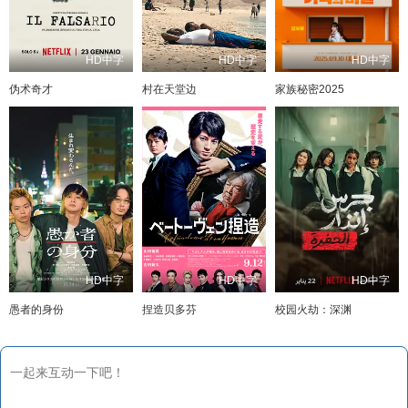
HD中字
HD中字
HD中字
伪术奇才
村在天堂边
家族秘密2025
HD中字
HD中字
HD中字
愚者的身份
捏造贝多芬
校园火劫：深渊