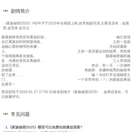
剧情简介
《家族秘密2025》HD中字于2025年在韩国上映,由李相勋导演,主要演员有：金惠
恩,金范来,金宝仑.
随着妍静突然宣布重返职场， 她们发现
自己离家的时间明显增多。 之前一直疏
远她心爱的钢琴的米娜， 开始回避家
人。 之前一直回避运动的镇秀，突然每
个假期都离家去锻炼。 随着秘密越积越
多，沟通也变得支离破碎， 三人变得疏
远却又亲近。 然后，有一天，一次偶然
的相遇， 将妍静、米娜和镇秀的秘密串
联了起来…… 嘘！当你打开这扇秘密之
门， 一个非常特别（？）的家庭故事就
此展开！
西瓜影院于2026-01-27 17:55:31收录剧情片《家族秘密2025》，如果您喜欢，可
以收藏评论。
常见问题
1.《家族秘密2025》哪里可以免费在线播放观看?