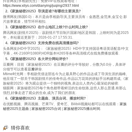
抖音网友(李相勋先生)：免费VIP在线观看地址：
https://www.xilys.com/dianying/juqing/2937.html
2.《家族秘密2025》导演是谁?有哪些主要演员?
微博网友(韩国0.0)：本片是由李相勋导演,主要演员有：金惠恩,金范来,金宝仑.影
片故事紧凑，情节环环相扣.
3.《家族秘密2025》在什么地区上映?什么时间上映?
腾讯网友(剧情片2025)：该剧情片节目制片国家/地区是韩国，上映时间为是2025
年，本站最近更新于：2026-01-27 17:55:31.
4.《家族秘密2025》支持免费在线高清播放吗?
头条网友(HD中字2025)：《家族秘密2025》HD中字支持国语粤语英语配音/中文
字幕，4K-2160P/1080P,HDR版本H265等各种高清模式在线免费播放观看.
5.《家族秘密2025》各大评分网站评价?
豆瓣网：目前《家族秘密2025》在豆瓣的评分中等较好，分数为0.0分，具体评
分细节可以查看
豆瓣评分
.
Mtime时光网：李相勋凭借这部迄今为止最具野心的作品达成了导演生涯的巅峰,
他呈现了一部关于韩国剧情片的传奇作品.作品以万花筒的拼贴手法构建而成,《家
族秘密2025》将为观众提供一个独特的视角,表达出人类内心最深处的秘密.
猫眼网：家族秘密2025每个角色都带着鲜活的生命纹路,这些人那么普通,有那么
强烈,好像走进了观众的生命,成为了我们的朋友.
6.《家族秘密2025》主题曲、演员台词、播放时间?
在优酷视频、腾讯视频、芒果TV、爱奇艺、Bilibili视频站都可以在线观看：
家族
秘密2025主题曲
|
家族秘密2025台词
|
家族秘密2025播出时间
.
猜你喜欢